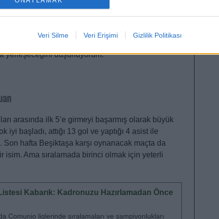
ONAYLAMAK
üzey transferlerin gölgesinde kaldı. Buna rağmen
ol yaptığı 11 asist ile Fenerbahçe’nin zirve yarışında
ı. Bu şahane sezonu taçlandırmak artık
Veri Silme
Veri Erişimi
Gizlilik Politikası
şısında atacağı gol ve yapacağı asistler ile Icardi‘yi
aya yerleşeceğini düşünüyorum.
uan
arı arasında ilk 5’e girmeyi başarmış olarak büyük
 iyi başladı, attığı 13 gol ve yaptığı 4 asist ile
dı. Son hafta Beşiktaşa karşı oynanacak maçta da
r isim. Ama sıralamada birinci olmak için yeterli
lı Listesi Kabarık: Kadronuzu Hazırlamadan Önce
da Comunio liglerinde sıralamaları ve şampiyonlukları