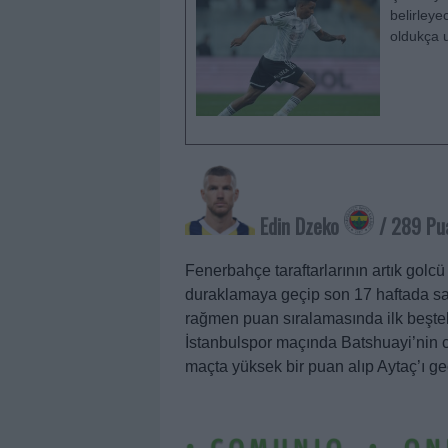
belirleye
oldukça u
Edin Dzeko
/ 289 Pu
Fenerbahçe taraftarlarının artık gol
duraklamaya geçip son 17 haftada sad
rağmen puan sıralamasında ilk beşte
İstanbulspor maçında Batshuayi’nin ce
maçta yüksek bir puan alıp Aytaç’ı ge