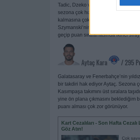
Tadic, Dzeko ve Livakovic gibi üst d
sezona çok hızlı başladı ve attığı 9 g
kalmasına çok büyük bir katkı sağlad
Szymanski‘nin elinde. İstanbulspor kar
geçip puan sıralamasında ikinci sır
Aytaç Kara
/ 295 P
Galatasaray ve Fenerbahçe’nin yıldızl
bir takdiri hak ediyor Aytaç. Sezona çok
Kasımpaşa takımını üst sıralara taşı
yine ön plana çıkmasını beklediğim bi
puanı alması çok zor görünüyor.
Kart Cezalıları - Son Hafta Ceza
Göz Atın!
Çok sayı