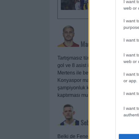
I want t
web or d
I want t
purpose
I want 
Mauro Icardi
/ 308 
I want t
Tartışmasız tüm Galatasaraylıların se
web or d
gol ve 8 asist ile yine müthiş bir se
Mertens ile beraber takımın gol yükünü
I want t
Konyaspor maçında da bu durgunluğu 
or app.
şampiyonluk kutlaması olacaktır. Bu y
I want t
kaptırması muhtemel.
I want t
authenti
Sebastian Szymanski
Belki de Fenerbahçe’nin bu sezonki 