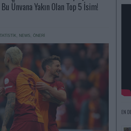
 Bu Ünvana Yakın Olan Top 5 İsim!
STATİSTİK
,
NEWS
,
ÖNERİ
EN D