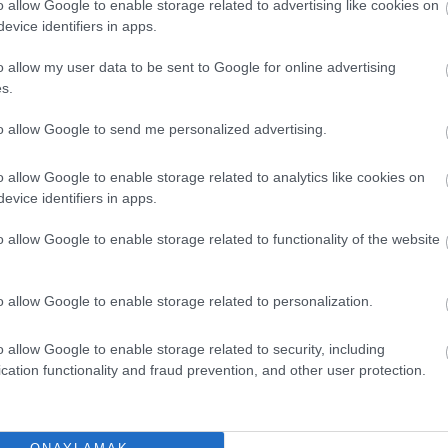
o allow Google to enable storage related to advertising like cookies on
Siz S
evice identifiers in apps.
terci
bu ma
o allow my user data to be sent to Google for online advertising
s.
Süper
Transf
to allow Google to send me personalized advertising.
Puan
Anado
Edilm
o allow Google to enable storage related to analytics like cookies on
vgilisi ve sahada en çok güvendikleri isim Icardi. 23
evice identifiers in apps.
Comun
zon geçirdi. Şampiyonluk yolundaki son düzlükte
En De
 sırtlandı. Son iki hafta durgun olan Icardi,
o allow Google to enable storage related to functionality of the website
sürdürür diye düşünüyorum. Artık herkesin aklı
Comun
Yeni 
üzden Icardi’nin puan sıralamasındaki ikinciliği
o allow Google to enable storage related to personalization.
Comun
Hesap
o allow Google to enable storage related to security, including
cation functionality and fraud prevention, and other user protection.
2026/
/ 302 Puan
olara
en sürpriz ismi oldu Szymanski. Sezon başında