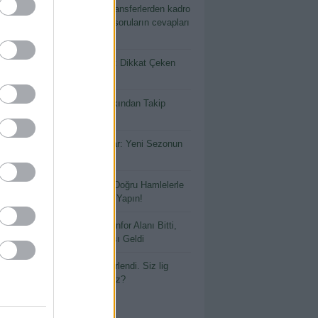
ordunuz, Biz Cevapladık! Transferlerden kadro
hine kadar merak edilen tüm soruların cevapları
kalede!
 Lig’in Yeni Yüzü Çorum FK: Dikkat Çeken
erler ve İlk Analiz!
lu’da Transfer Fırtınası: Yakından Takip
esi Gereken Transferler!
io’da Başarı Kaleden Başlar: Yeni Sezonun
ğerli Kaleci Adayları!
io Sezon Öncesi Rehberi: Doğru Hamlelerle
Sezona Güçlü Bir Başlangıç Yapın!
io Öneriyor – 34. Hafta: Konfor Alanı Bitti,
laşma Başladı! Final Haftası Geldi
2027 Sezon geçişi tarihi belirlendi. Siz lig
k hangi geçişi kullanacaksınız?