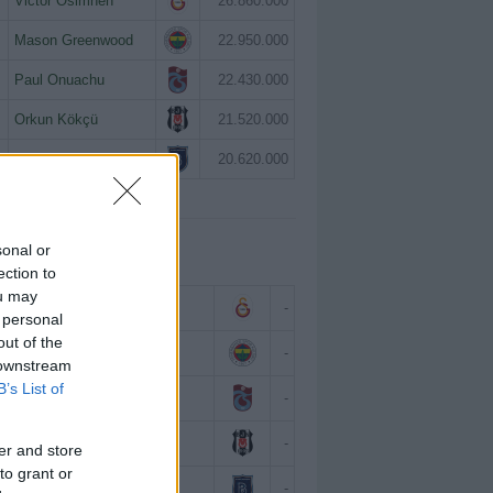
Victor Osimhen
26.860.000
Mason Greenwood
22.950.000
Paul Onuachu
22.430.000
Orkun Kökçü
21.520.000
Eldor Shomurodov
20.620.000
sonal or
 BAZINDA TOP 5
ection to
ou may
Victor Osimhen
-
 personal
out of the
Mason Greenwood
-
 downstream
B’s List of
Paul Onuachu
-
Orkun Kökçü
-
er and store
to grant or
Eldor Shomurodov
-