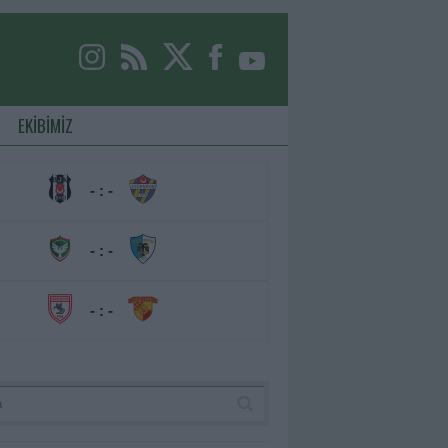
EKİBİMİZ
- : -
- : -
- : -