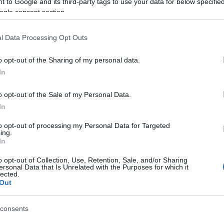
 Puan
 to Google and its third-party tags to use your data for below specifi
ogle consent section.
rsizlikleri, on numarada kim oynayacak derken
ve gerçek bir kaptan gibi takımını zirveye taşıdı. İleri
l Data Processing Opt Outs
 düzey bir katkı verdi. Takım performansının düştüğü
o opt-out of the Sharing of my personal data.
ın yeniden canlanmasını sağladı.
In
cı olan bir puanı bu maçta terinin son damlasına
açın pozisyon açısından kısır geçeceğini
o opt-out of the Sale of my Personal Data.
 açısından zengin olmasa da Mertens’in atacağı
In
esi muhtemel. İyi bir puan alıp bu sezonun yıldızı
EN Y
to opt-out of processing my Personal Data for Targeted
ing.
In
Düşük
Kaçır
cak Ayından Beri Golle Buluşamayan Szymanski,
o opt-out of Collection, Use, Retention, Sale, and/or Sharing
r.
ersonal Data that Is Unrelated with the Purposes for which it
Ya Pa
lected.
rbahçe’nin farklı kazanacağını ve forma giyen tüm
Out
Comun
e’li futbolcuların iyi puanlar alacağını düşünüyorum.
i birden fazla skor katkısı yapmaya açık görünüyor.
Büyük
consents
Kritik