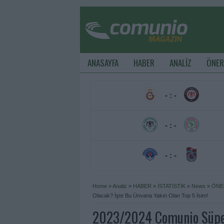
ANASAYFA
HABER
ANALİZ
ÖNER
- : -
- : -
- : -
Home
»
Analiz
»
HABER
»
İSTATİSTİK
»
News
»
ÖNE
Olacak? İşte Bu Ünvana Yakın Olan Top 5 İsim!
2023/2024 Comunio Süper 