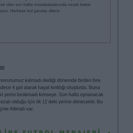
cek olan son hafta müsabakalarında cezalı listesi
zun. Herkese bol şanslar dileriz.
an
cü sorunumuz kalmadı dediği dönemde birden bire
ece 4 gol atarak hayal kırıklığı oluşturdu. Buna
ki yerini bırakmadı kimseye. Son hafta oynanacak
zalı olduğu için ilk 11’deki yerine dönecektir. Bu
çme ihtimali var.