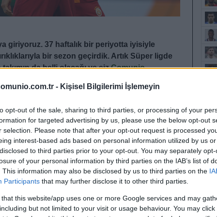
 giriyoruz. 37 haftalık bir periyotta iyisiyle
rıklıklarıyla bir sezon geçirdik. Artık Süper ligde
kımın da belli olacağı ve siz
Comunio
ftaya kadar taşıyanların heyecanla beklediği o
omunio.com.tr -
Kişisel Bilgilerimi İşlemeyin
bir şekilde bazıları da beklendiği gibi üst düzey
to opt-out of the sale, sharing to third parties, or processing of your per
PUAN
formation for targeted advertising by us, please use the below opt-out s
ere. Ve şu ana kadar Mertens, Icardi, Szymanski,
r selection. Please note that after your opt-out request is processed y
tbolcular olarak ilk 5’e isimlerini yazdırdılar. İlk
eing interest-based ads based on personal information utilized by us or
 ile tahmini sıralamamı sizlerle paylaşacağım.
disclosed to third parties prior to your opt-out. You may separately opt-
losure of your personal information by third parties on the IAB’s list of
. This information may also be disclosed by us to third parties on the
IA
io oyna
Participants
that may further disclose it to other third parties.
 that this website/app uses one or more Google services and may gath
including but not limited to your visit or usage behaviour. You may click 