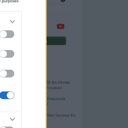
ed purposes
Comunio oyna
ENİ YAZILAR
 Bütçeyle Büyük Kazanç: 400 Bin Altında
ılmaması Gereken Transfer Fırsatları!
tlayacak Ya da Parlayacak: Karşınızda
io’nun En Riskli Oyuncuları!
 İsimler, Büyük Beklentiler: Yeni Sezonun En
 Yatırımları!