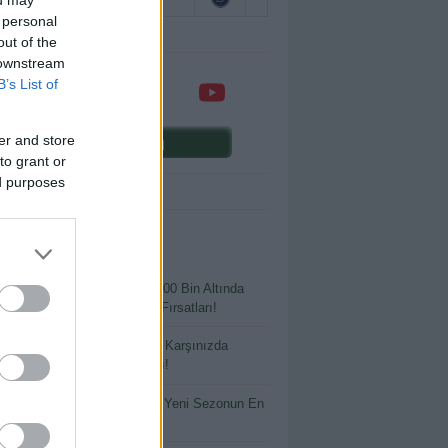
 personal
out of the
 downstream
B’s List of
Comunio oyna
er and store
to grant or
ed purposes
ENİ YAZILAR
 Bütçeyle Büyük Kazanç: 400 Bin Altında
ılmaması Gereken Transfer Fırsatları!
tlayacak Ya da Parlayacak: Karşınızda
io’nun En Riskli Oyuncuları!
 İsimler, Büyük Beklentiler: Yeni Sezonun En
 Yatırımları!