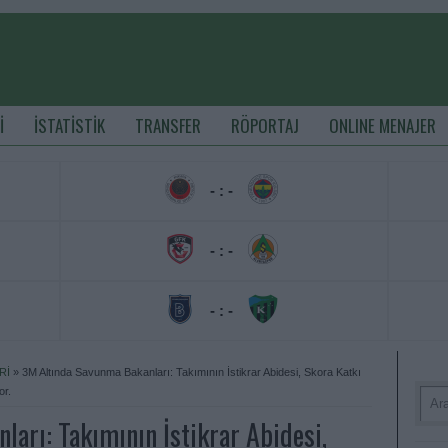
İ
İSTATİSTİK
TRANSFER
RÖPORTAJ
ONLINE MENAJER
- : -
- : -
- : -
Rİ
»
3M Altında Savunma Bakanları: Takımının İstikrar Abidesi, Skora Katkı
or.
arı: Takımının İstikrar Abidesi,