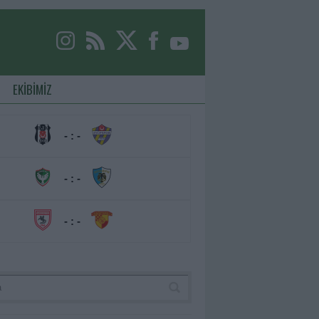
EKİBİMİZ
- : -
- : -
- : -