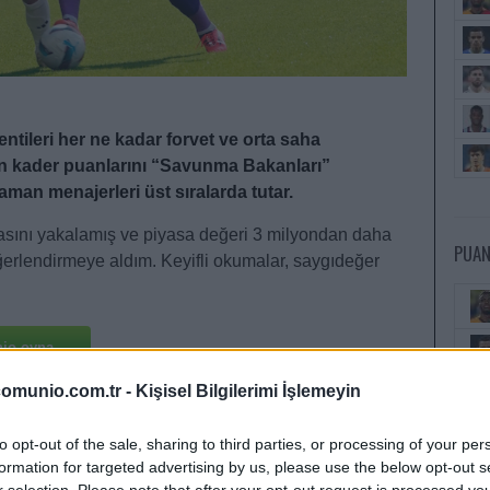
tileri her ne kadar forvet ve orta saha
gin kader puanlarını “Savunma Bakanları”
man menajerleri üst sıralarda tutar.
masını yakalamış ve piyasa değeri 3 milyondan daha
PUAN
değerlendirmeye aldım. Keyifli okumalar, saygıdeğer
io oyna
omunio.com.tr -
Kişisel Bilgilerimi İşlemeyin
to opt-out of the sale, sharing to third parties, or processing of your per
formation for targeted advertising by us, please use the below opt-out s
r selection. Please note that after your opt-out request is processed y