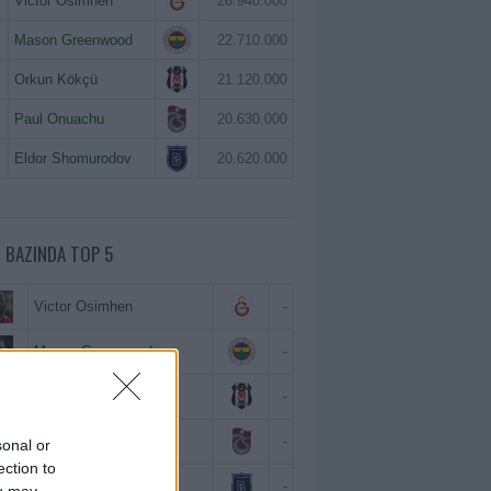
Victor Osimhen
26.940.000
Mason Greenwood
22.710.000
Orkun Kökçü
21.120.000
Paul Onuachu
20.630.000
Eldor Shomurodov
20.620.000
 BAZINDA TOP 5
Victor Osimhen
-
Mason Greenwood
-
Orkun Kökçü
-
Paul Onuachu
-
sonal or
ection to
Eldor Shomurodov
-
ou may