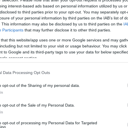
eing interest-based ads based on personal information utilized by us or
disclosed to third parties prior to your opt-out. You may separately opt-
losure of your personal information by third parties on the IAB’s list of
r. Aynı zamanda sıkı bir
Comunio Magazin
takipçisi
. This information may also be disclosed by us to third parties on the
IA
savunmada en çok güven veren ismi oldu. Maç içinde
Participants
that may further disclose it to other third parties.
 onun puan ortalamasına olumlu yansıyan etkenlerdir.
 katkıda da bulundu şimdiye kadar. Heliton, bu
 that this website/app uses one or more Google services and may gath
including but not limited to your visit or usage behaviour. You may click 
da devam ettirirse Top 10 stoper arasında olacaktır.
 to Google and its third-party tags to use your data for below specifi
ogle consent section.
EN Y
l Data Processing Opt Outs
Düşük
o opt-out of the Sharing of my personal data.
Kaçır
In
larında bulunsa da, takımdaki bazı isimler üst düzey
Ya Pa
Comun
o opt-out of the Sale of my Personal Data.
mlerin en başında Calvo geliyor. Defansdaki üst
In
a ön plana çıkıyor Calvo. Şimdiye kadar Hatayspor’a
Büyük
vo’nun bu sezon stoperler arasında en iyi puan
Kritik
to opt-out of processing my Personal Data for Targeted
bu fiyata bu denli iyi bir stoper kaçırılmamalıdır.
ing.