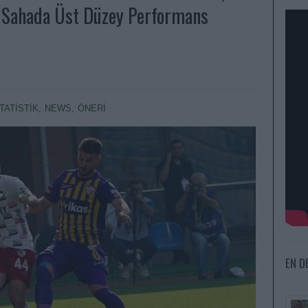
 Sahada Üst Düzey Performans
STATİSTİK
,
NEWS
,
ÖNERİ
EN D