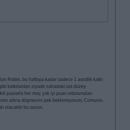
olan Robin, bu haftaya kadar sadece 1 asistlik katkı
 gibi katkılardan ziyade sahadaki üst düzey
tkili paslarla her maç çok iyi puan ortalamaları
sının altına düşmesini pek beklemiyorum; Comunio
lah olacaktır bu sezon.