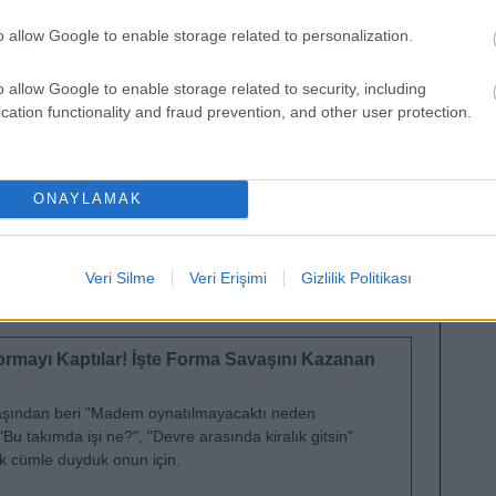
o allow Google to enable storage related to personalization.
o allow Google to enable storage related to security, including
cation functionality and fraud prevention, and other user protection.
ONAYLAMAK
rultusunda üst düzey performansına devam ediyor.
 ismi olan Van Drongelen, geri kalan haftalarda
Defanstaki sert oyunu zaman zaman sıkıntı çıkarabilse
Veri Silme
Veri Erişimi
Gizlilik Politikası
e çok daha fazla puan kazandıracaktır.
ormayı Kaptılar! İşte Forma Savaşını Kazanan
şından beri "Madem oynatılmayacaktı neden
 "Bu takımda işi ne?", "Devre arasında kiralık gitsin"
ok cümle duyduk onun için.