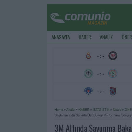
ANASAYFA
HABER
ANALİZ
ÖNER
- : -
- : -
- : -
Home
»
Analiz
»
HABER
»
İSTATİSTİK
»
News
»
ÖNE
Sağlamasa da Sahada Üst Düzey Performans Sergiliy
3M Altında Savunma Bakanl