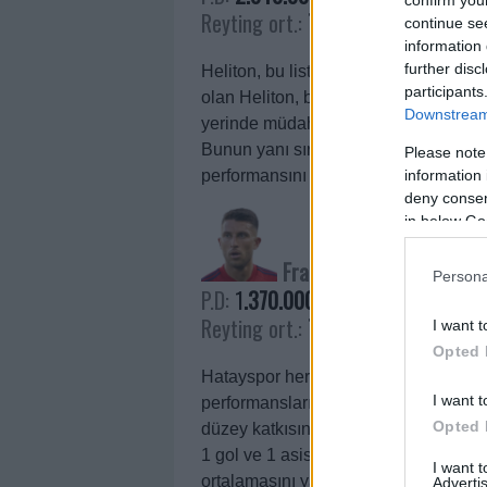
Reyting ort.:
7.16
continue se
information 
further disc
Heliton, bu listenin olmazsa olmazıdı
participants
olan Heliton, bu sezon Göztepe’nin 
Downstream 
yerinde müdahaleleri ve topla çıkışı,
Bunun yanı sıra, Göztepe’ye 1 gollük
Please note
information 
performansını sezonun geri kalanında 
deny consent
in below Go
Francisco Calvo
Persona
P.D:
1
.370.000
Reyting ort.:
7.25
I want t
Opted 
Hatayspor her ne kadar ligin alt sıra
I want t
performanslarıyla öne çıkıyor. Bu isi
Opted 
düzey katkısının yanı sıra hücumda d
1 gol ve 1 asistlik katkı sağladı. Cal
I want 
ortalamasını yakalamasını bekliyorum; 
Advertis