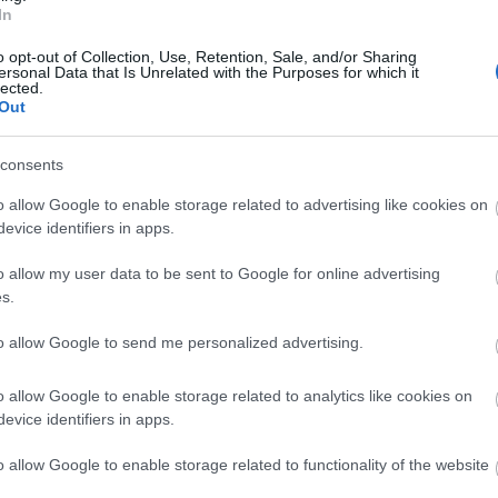
In
Siz S
terci
o opt-out of Collection, Use, Retention, Sale, and/or Sharing
bu ma
ersonal Data that Is Unrelated with the Purposes for which it
lected.
Süper
Out
Transf
Anado
consents
Edilm
o allow Google to enable storage related to advertising like cookies on
Comun
evice identifiers in apps.
En De
o allow my user data to be sent to Google for online advertising
Comun
s.
Yeni 
to allow Google to send me personalized advertising.
Comun
Hesap
priz ismi oldu Adil. Müthiş bir performansla tüm
o allow Google to enable storage related to analytics like cookies on
haline geldi. Konyaspor’a 2 gol ve 2 asistlik katkısı
2026/
evice identifiers in apps.
k oldu. Adil, bu performansla stoperler arasında
olara
o allow Google to enable storage related to functionality of the website
uhtemel isimlerden biri olarak öne çıkıyor. Fiyat-
gönderilmemelidir.