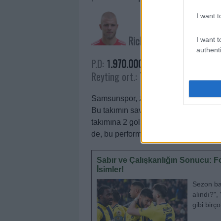
I want t
Rick Van Drongelen
I want t
authenti
P.D:
1
.970.000
Reyting ort.:
7.20
Samsunspor, zirvedeki hedefleri doğ
Bu takımın savunmasının vazgeçilmez
takımına 2 gollük bir katkı sağladı. 
de, bu performansıyla biz menajerler
Sabır ve Çalışkanlığın Sonucu: F
İsimler!
Sezon ba
alındı?",
gibi birç