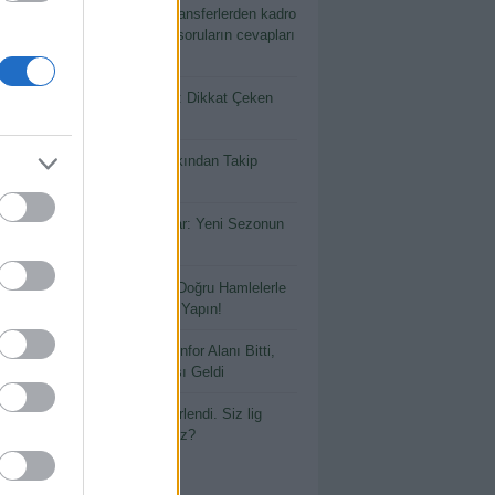
ordunuz, Biz Cevapladık! Transferlerden kadro
hine kadar merak edilen tüm soruların cevapları
kalede!
 Lig’in Yeni Yüzü Çorum FK: Dikkat Çeken
erler ve İlk Analiz!
lu’da Transfer Fırtınası: Yakından Takip
esi Gereken Transferler!
io’da Başarı Kaleden Başlar: Yeni Sezonun
ğerli Kaleci Adayları!
io Sezon Öncesi Rehberi: Doğru Hamlelerle
Sezona Güçlü Bir Başlangıç Yapın!
io Öneriyor – 34. Hafta: Konfor Alanı Bitti,
laşma Başladı! Final Haftası Geldi
2027 Sezon geçişi tarihi belirlendi. Siz lig
k hangi geçişi kullanacaksınız?