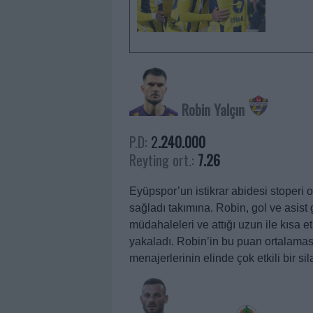
Robin Yalçın
P.D:
2
.240.000
Reyting ort.:
7.26
Eyüpspor’un istikrar abidesi stoperi 
sağladı takımına. Robin, gol ve asist
müdahaleleri ve attığı uzun ile kısa e
yakaladı. Robin’in bu puan ortalama
menajerlerinin elinde çok etkili bir si