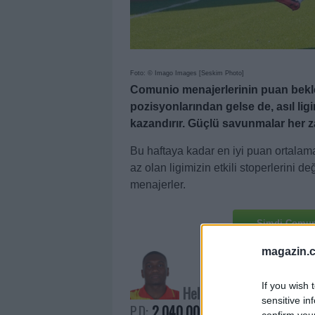
Foto: © Imago Images [Seskim Photo]
Comunio menajerlerinin puan beklen
pozisyonlarından gelse de, asıl li
kazandırır. Güçlü savunmalar her za
Bu haftaya kadar en iyi puan ortala
az olan ligimizin etkili stoperlerini 
menajerler.
Şimdi Comun
magazin.c
If you wish 
Heliton
sensitive in
P.D:
2.040.000
confirm you