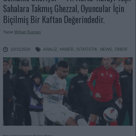
Sahalara Takmış Ghezzal, Oyuncular İçin
Biçilmiş Bir Kaftan Değerindedir.
Yazar
Mirhan Kuzgun
10/31/2024
ANALIZ
,
HABER
,
İSTATİSTİK
,
NEWS
,
ÖNERİ
Foto: © Imago Images (Seskim Photo)