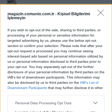
Arthur Masuaku /
vs
magazin.comunio.com.tr -
Kişisel Bilgilerimi
İşlemeyin
Derbide 3 puanı Galatasaray deplasmanında bırakan
Beşiktaş, moral maçına çıkıyor. Ancak Kasımpaşa’nın ne
If you wish to opt-out of the sale, sharing to third parties, or
kadar tehlikeli bir takım olduğunu unutmamak gerekiyor. Gol
processing of your personal or sensitive information for
targeted advertising by us, please use the below opt-out
için açılıp kontra ataklarla skoru kaybetme ihtimali her
section to confirm your selection. Please note that after your
zaman mevcut olacaktır. Bunlar bir ihtimal. Neticede
opt-out request is processed you may continue seeing
Beşiktaş’ın aradığını bulacağını ve ritim kaçırmadan yarışa
interest-based ads based on personal information utilized by
devam edeceğini öngörüyorum. Galatasaray’a karşı bence
us or personal information disclosed to third parties prior to
Beşiktaş’ın en etkili oyuncusu Masuaku’ydu. Böyle bir form
your opt-out. You may separately opt-out of the further
grafiği mevcutken onu önermemek haksızlık olur. Hem duran
disclosure of your personal information by third parties on the
toplarda hem de akan oyunda etkili olacağını ve iyi puan
IAB’s list of downstream participants. This information may
also be disclosed by us to third parties on the
IAB’s List of
kazandıracağını düşünüyorum.
Downstream Participants
that may further disclose it to other
third parties.
Please note that this website/app uses one or more Google
Personal Data Processing Opt Outs
services and may gather and store information including but