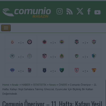
- : -
- : -
- : -
- : -
- : -
- : -
- : -
- : -
- : -
Home
»
Analiz
»
HABER
»
İSTATİSTİK
»
News
»
ÖNERİ
»
Comunio Öneriyor – 11.
Hafta: Kafayı Yeşil Sahalara Takmış Ghezzal, Oyuncular İçin Biçilmiş Bir Kaftan
Değerindedir.
Comunio Öneriyor – 11. Hafta: Kafayı Yeşil