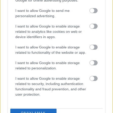
Google for online advertising purposes.
Asistlerle Parlayan Futbolcular: Süper Lig'in İlk 10
I want to allow Google to send me
Haftasında En Etkili Pasörler ve Oyun Stratejilerine
personalized advertising.
Katkıları!
Galatasaray’ın usta forvetleriyle
I want to allow Google to enable storage
oynamaya devam ettikçe Sara, bu
related to analytics like cookies on web or
sezon çok daha fazla asist yapma
device identifiers in apps.
potansiyeline sahip.
I want to allow Google to enable storage
related to functionality of the website or app.
I want to allow Google to enable storage
related to personalization.
I want to allow Google to enable storage
Alexander Djiku /
vs
related to security, including authentication
functionality and fraud prevention, and other
Haftanın maçına değinmeden geçmek istemedim.
user protection.
Trabzonspor evinde Fenerbahçe’yi ağırlıyor. İki takımda
mutlak galibiyet parolasıyla çıkıyor. Biraz da hissiyatıma
dayanarak değişik bir seçim olan Djiku’yu öneriyorum.