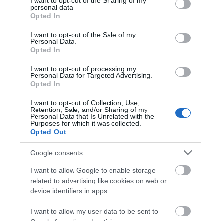
not limited to your visit or usage behaviour. You may click to
I want to opt-out of the Sharing of my
personal data.
grant or deny consent to Google and its third-party tags to
Opted In
use your data for below specified purposes in below Google
consent section.
I want to opt-out of the Sale of my
Personal Data.
Opted In
Taulant Seferi /
vs
I want to opt-out of processing my
Personal Data for Targeted Advertising.
Opted In
Fenerbahçe karşısında bence Bodrumspor’un en tehlikeli
ismi Seferi’ydi. Daha önceki yazılarımda da uygun fiyatına
I want to opt-out of Collection, Use,
Retention, Sale, and/or Sharing of my
sıkça vurgu yaptığım isim bence çıkış yakalayacak.
Personal Data that Is Unrelated with the
Purposes for which it was collected.
Alanyaspor’a karşı Sefer’nin kesinlikle adından söz
Opted Out
ettireceğini düşünüyorum. Volkan Hoca’nın da takıma
gelişiyle daha iştahlı bir oyun bekliyorum Bodrumspor’dan.
Google consents
Bir de ek olarak formasyon ile ilgili fikrimi belirtmek
I want to allow Google to enable storage
istiyorum. Bazı maçlarda Seferi’yi en uçta, Puskas’ın yerine
related to advertising like cookies on web or
çekip kanada Brazao ya da Gökdeniz’i atmak iyi bir etki
device identifiers in apps.
oluşturabilir. Volkan Hoca’nın bu opsiyonu yeri gelince
deneyeceğini öngörüyorum.
I want to allow my user data to be sent to