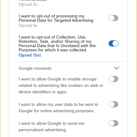
yakın görünüyor. Sezonun ikinci
Opted In
yarısında fırtına gibi esmeye aday
isimlerden biri.
I want to opt-out of processing my
Personal Data for Targeted Advertising.
Opted In
I want to opt-out of Collection, Use,
Retention, Sale, and/or Sharing of my
Personal Data that Is Unrelated with the
Purposes for which it was collected.
Opted Out
Guilherme Luiz /
vs
Google consents
Geçtiğimiz hafta Kadıköy deplasmanında Fenerbahçe ile
I want to allow Google to enable storage
berabere kalarak ne kadar dişli bir takım olduğunu
related to advertising like cookies on web or
kanıtlayan Göztepe, bu hafta “kalesi” olarak gördüğü evinde
device identifiers in apps.
Karagümrük’ü ağırlıyor. Fofana’nın ayrılışıyla hücum gücü
zayıflayan Karagümrük, ligin en az gol yiyen
I want to allow my user data to be sent to
savunmalarından birine sahip olan Göztepe karşısında
Google for online advertising purposes.
oldukça zorlanacaktır. Yeni transfer Guilherme, Fenerbahçe
I want to allow Google to send me
karşısındaki oyunuyla umut vadetmişti. Bu maç, golle
personalized advertising.
buluşarak takımdaki yerini perçinleyeceği o özel karşılaşma