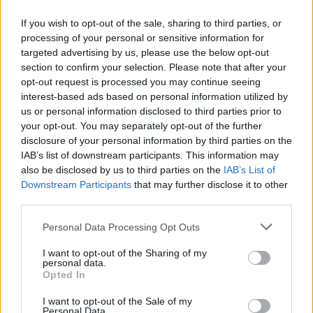
If you wish to opt-out of the sale, sharing to third parties, or
processing of your personal or sensitive information for
Amine Harit /
vs
targeted advertising by us, please use the below opt-out
section to confirm your selection. Please note that after your
Son haftaların en formda takımlarından Başakşehir, evinde
opt-out request is processed you may continue seeing
interest-based ads based on personal information utilized by
Çaykur Rizespor’u ağırlıyor. Ev sahibinin avantajlı olduğu,
us or personal information disclosed to third parties prior to
seyir zevki yüksek bir maç bizleri bekliyor. Teknik direktör
your opt-out. You may separately opt-out of the further
Nuri Şahin, birçok oyuncunun performansını yukarı çekmeyi
disclosure of your personal information by third parties on the
başardı; bu isimlerin başında ise şüphesiz Amine Harit
IAB’s list of downstream participants. This information may
geliyor. Her iki ismin de Bundesliga kökenli olması, saha
also be disclosed by us to third parties on the
IAB’s List of
içindeki dili anlamlandırmalarını kolaylaştırıyor. Harit’in bu
Downstream Participants
that may further disclose it to other
maçta skora katkı yaparak galibiyet serisinin sürmesinde kilit
third parties.
rol oynamasını bekliyorum.
Please note that this website/app uses one or more Google
Personal Data Processing Opt Outs
services and may gather and store information including but
Devre Arası Hamleleri Sahaya Yansıyor: İlk Maçlar
not limited to your visit or usage behaviour. You may click to
I want to opt-out of the Sharing of my
personal data.
Işığında Formayı Zorlayan Transferler!
grant or deny consent to Google and its third-party tags to
Opted In
use your data for below specified purposes in below Google
Konyaspor, eski sevdası Kramer’e
consent section.
yeniden kavuştu. İlk 11’e dönmesi
I want to opt-out of the Sale of my
Personal Data.