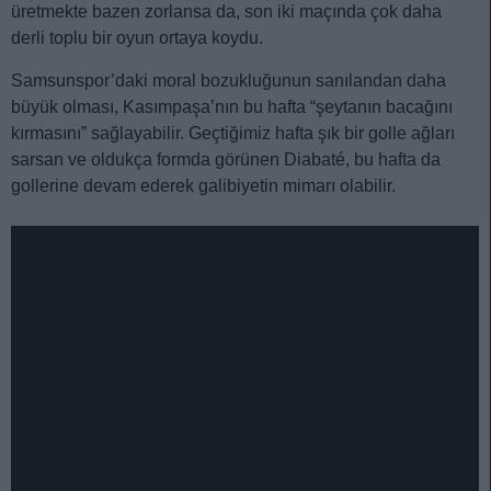
üretmekte bazen zorlansa da, son iki maçında çok daha
derli toplu bir oyun ortaya koydu.
Samsunspor’daki moral bozukluğunun sanılandan daha
büyük olması, Kasımpaşa’nın bu hafta “şeytanın bacağını
kırmasını” sağlayabilir. Geçtiğimiz hafta şık bir golle ağları
sarsan ve oldukça formda görünen Diabaté, bu hafta da
gollerine devam ederek galibiyetin mimarı olabilir.