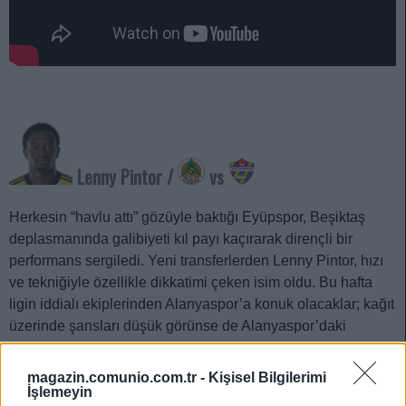
Lenny Pintor /
vs
Herkesin “havlu attı” gözüyle baktığı Eyüpspor, Beşiktaş
deplasmanında galibiyeti kıl payı kaçırarak dirençli bir
performans sergiledi. Yeni transferlerden Lenny Pintor, hızı
ve tekniğiyle özellikle dikkatimi çeken isim oldu. Bu hafta
ligin iddialı ekiplerinden Alanyaspor’a konuk olacaklar; kağıt
üzerinde şansları düşük görünse de Alanyaspor’daki
eksiklerin fazlalığı Eyüpspor için bir fırsat. Eyüpspor’un yine
sürpriz bir puan alabileceğini düşünüyorum. Yeni transfer
magazin.comunio.com.tr -
Kişisel Bilgilerimi
Pintor, bu zorlu deplasmanda da sahneye çıkabilir.
İşlemeyin