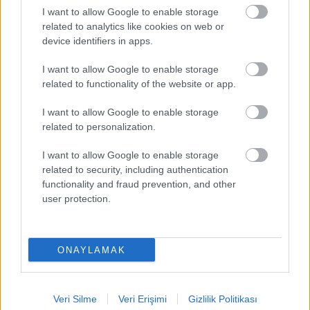
olabilir.
I want to allow Google to enable storage
related to analytics like cookies on web or
device identifiers in apps.
Dennis Dragus /
vs
I want to allow Google to enable storage
related to functionality of the website or app.
Trabzonspor ve Eyüpspor maceralarının ardından asıl
I want to allow Google to enable storage
parladığı yer olan Gaziantep’e dönen Draguș, fiziksel olarak
related to personalization.
henüz %100 hazır olmasa da yeteneğinden kesitler sundu
ve “hâlâ buradayım” dedi. Takımla çalıştığı her hafta
I want to allow Google to enable storage
temposunu artıracaktır. Gençlerbirliği deplasmanına mutlak
related to security, including authentication
galibiyet parolasıyla çıkacak olan Gaziantep FK’da Draguș,
functionality and fraud prevention, and other
en önemli kozlardan biri olacak. Rumen oyuncu bu hafta
user protection.
golle buluşup taraftarına yeniden “hoş buldum” diyebilir.
ONAYLAMAK
Küçük Bir Not: Kadroları kurarken
son dakika
sakatlık
haberlerini ve Comunio profillerini listeleri kontrol etmeyi
unutmayın!
Veri Silme
Veri Erişimi
Gizlilik Politikası