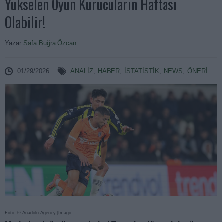
Yükselen Oyun Kurucuların Haftası
Olabilir!
Yazar
Safa Buğra Özcan
01/29/2026
ANALIZ
,
HABER
,
İSTATİSTİK
,
NEWS
,
ÖNERİ
Foto: © Anadolu Agency [Imago]