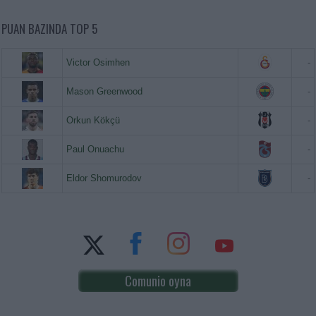
PUAN BAZINDA TOP 5
Victor Osimhen
-
Mason Greenwood
-
Orkun Kökçü
-
Paul Onuachu
-
Eldor Shomurodov
-
Comunio oyna