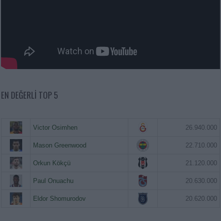
EN DEĞERLI TOP 5
Victor Osimhen
26.940.000
Mason Greenwood
22.710.000
Orkun Kökçü
21.120.000
Paul Onuachu
20.630.000
Eldor Shomurodov
20.620.000