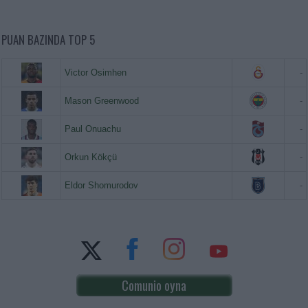
PUAN BAZINDA TOP 5
Victor Osimhen
-
Mason Greenwood
-
Paul Onuachu
-
Orkun Kökçü
-
Eldor Shomurodov
-
Comunio oyna