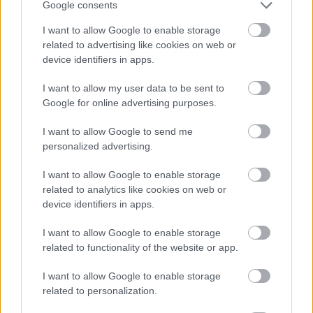
Google consents
gitmeyi sevmesi onu efektif ve seyir zevki yüksek bir oyuncu
I want to allow Google to enable storage
yapıyor. Beşiktaş ligin dibine demir atsa da ortaya koyduğu
related to advertising like cookies on web or
mücadele ile son haftalarda alkış toplayan İstanbulspor’a
device identifiers in apps.
konuk olacak. Bu maç Arnavut yıldız Muci’nin Beşiktaş
formasıyla ilk skor katkısını yapmasına aday bir maç.
I want to allow my user data to be sent to
Google for online advertising purposes.
I want to allow Google to send me
Kerem Aktürkoğlu /
vs
personalized advertising.
I want to allow Google to enable storage
Ligde iç sahada oynadığı maçların tulum çıkararak tamamını
related to analytics like cookies on web or
kazanan Galatasaray, haftanın kapanış maçında
device identifiers in apps.
Antalyaspor’u ağırlayacak. Ben serinin bozulmayacağını ve
Sarı-Kırmızılı’ların bu maçtan da galip ayrılacağını
I want to allow Google to enable storage
düşünüyorum. Kerem bu sezona da damgasını vuruyor.
related to functionality of the website or app.
Galatasaray bu maçta onun sihirli dokunuşlarına ihtiyaç
I want to allow Google to enable storage
duyacak. 4 maçtır gol, asist katkısı veremeyen milli oyuncu
related to personalization.
bu maçta bu seriyi sonlandırabilir.