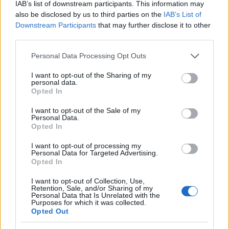
IAB’s list of downstream participants. This information may
oyuncusu Guilherme defnasif katkısının yanı sıra hücumda
also be disclosed by us to third parties on the
IAB’s List of
da takımının önemli isimlerinden biri. Bu maç taraftarlarını bir
Downstream Participants
that may further disclose it to other
kez daha kendine aşık edebilir.
third parties.
Please note that this website/app uses one or more Google
Personal Data Processing Opt Outs
Comunio Öneriyor - 26. Hafta: Yeni transfer, çalımları
services and may gather and store information including but
ve bindirmeleriyle dikkatleri üzerine çekti.
not limited to your visit or usage behaviour. You may click to
I want to opt-out of the Sharing of my
personal data.
Hem defansif hem de ofansif
grant or deny consent to Google and its third-party tags to
Opted In
olarak katkı sağlamasını
use your data for below specified purposes in below Google
bekliyorum. Hem bu hafta özelinde
consent section.
I want to opt-out of the Sale of my
Samsunspor'a karşı hem de bir
Personal Data.
Opted In
futbolcu önerisi olarak yazıma
ekliyorum Monteiro'yu.
I want to opt-out of processing my
Personal Data for Targeted Advertising.
Opted In
Ernest Muci /
vs
I want to opt-out of Collection, Use,
Retention, Sale, and/or Sharing of my
Personal Data that Is Unrelated with the
Purposes for which it was collected.
Beşiktaş’ın yeni transferi Muci, ligimize etkili bir giriş
Opted Out
yaparak dikkatleri üzerine çekti. Attı klas çalımlar, denemeyi
sevdiği şutlar, kafasının sürekli hücumda olması ve dikine