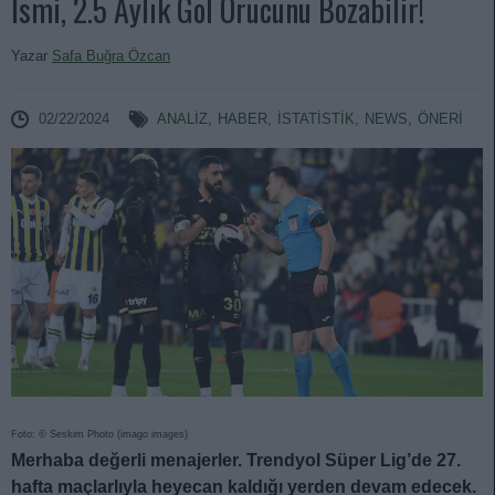
İsmi, 2.5 Aylık Gol Orucunu Bozabilir!
Yazar
Safa Buğra Özcan
02/22/2024
ANALIZ
,
HABER
,
İSTATİSTİK
,
NEWS
,
ÖNERİ
Foto: © Seskim Photo (imago images)
Merhaba değerli menajerler. Trendyol Süper Lig’de 27.
hafta maçlarlıyla heyecan kaldığı yerden devam edecek.