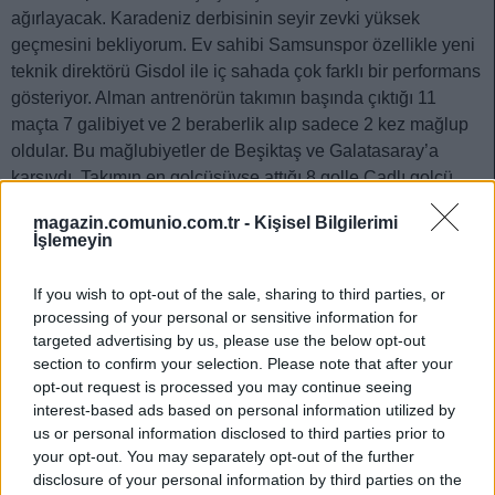
ağırlayacak. Karadeniz derbisinin seyir zevki yüksek
geçmesini bekliyorum. Ev sahibi Samsunspor özellikle yeni
teknik direktörü Gisdol ile iç sahada çok farklı bir performans
gösteriyor. Alman antrenörün takımın başında çıktığı 11
maçta 7 galibiyet ve 2 beraberlik alıp sadece 2 kez mağlup
oldular. Bu mağlubiyetler de Beşiktaş ve Galatasaray’a
karşıydı. Takımın en golcüsüyse attığı 8 golle Çadlı golcü
Marius. Bu maçta da tribün desteği arkasında olan
magazin.comunio.com.tr -
Kişisel Bilgilerimi
Samsunspor’da fark yaratan isim Mouandilmadji olabilir.
İşlemeyin
If you wish to opt-out of the sale, sharing to third parties, or
processing of your personal or sensitive information for
Guilherme Sitya /
vs
targeted advertising by us, please use the below opt-out
section to confirm your selection. Please note that after your
Düşme hattını yakından ilgilendiren maçta Konyaspor,
opt-out request is processed you may continue seeing
Hatayspor’u ağırlayacak. Her puanın çok kritik olduğu
interest-based ads based on personal information utilized by
haftalara girdik ve ligin neredeyse yarısı düşme korkusunu
us or personal information disclosed to third parties prior to
your opt-out. You may separately opt-out of the further
iliklerine kadar hissediyor. Ben iki takımın birbirini tarttığı
disclosure of your personal information by third parties on the
düşük skorlu bir maç bekliyorum. Ev sahibi takımın yıldız