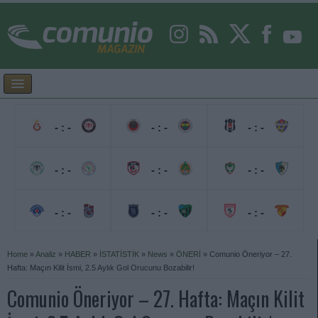
- : -
- : -
- : -
- : -
- : -
- : -
- : -
- : -
- : -
Home
»
Analiz
»
HABER
»
İSTATİSTİK
»
News
»
ÖNERİ
»
Comunio Öneriyor – 27.
Hafta: Maçın Kilit İsmi, 2.5 Aylık Gol Orucunu Bozabilir!
Comunio Öneriyor – 27. Hafta: Maçın Kilit