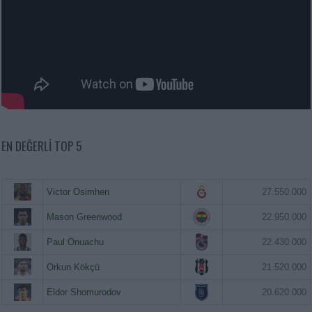
EN DEĞERLI TOP 5
Victor Osimhen
27.550.000
Mason Greenwood
22.950.000
Paul Onuachu
22.430.000
Orkun Kökçü
21.520.000
Eldor Shomurodov
20.620.000