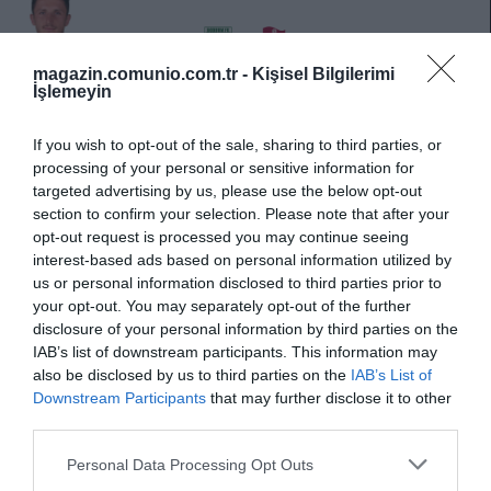
Enis Bardhi /
vs
magazin.comunio.com.tr -
Kişisel Bilgilerimi
İşlemeyin
Kupayı Galatasaray’a kaybeden Trabzonspor, rotayı yeniden
lige çevirdi. İlk 5 iddiası matematiksel şansa kalmış olsa da,
If you wish to opt-out of the sale, sharing to third parties, or
Trabzonspor taraftarına kendini affettirmek isteyecektir.
processing of your personal or sensitive information for
Ancak satrançta her zaman sadece beyaz değil, siyah taşlar
targeted advertising by us, please use the below opt-out
da önemlidir. Küme hattında puana aç bir rakip: Bodrumspor.
section to confirm your selection. Please note that after your
Bu hayati maçta takımın lideri Bardhi’nin sorumluluk
opt-out request is processed you may continue seeing
almasını bekliyorum. Hem duran toplarda hem oyun
interest-based ads based on personal information utilized by
kurulumunda öne çıkabilir. Değerlendirilmesi gereken bir
us or personal information disclosed to third parties prior to
your opt-out. You may separately opt-out of the further
tercih.
disclosure of your personal information by third parties on the
IAB’s list of downstream participants. This information may
Dananın Kuyruğu Kopacak: Galatasaray’ın
also be disclosed by us to third parties on the
IAB’s List of
Şampiyonluk Maçından Futbolcu Önerileri — 3
Downstream Participants
that may further disclose it to other
Sürpriz Kayserispor’lu da Var!
third parties.
Özellikle Kayserispor’un savunma
Please note that this website/app uses one or more Google
hattının zayıf olması nedeniyle,
Personal Data Processing Opt Outs
services and may gather and store information including but
Bilal’in maç içindeki performansı