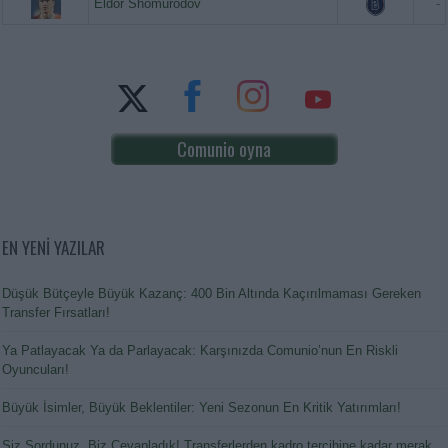
Eldor Shomurodov
-
Comunio oyna
EN YENİ YAZILAR
Düşük Bütçeyle Büyük Kazanç: 400 Bin Altında Kaçırılmaması Gereken
Transfer Fırsatları!
Ya Patlayacak Ya da Parlayacak: Karşınızda Comunio’nun En Riskli
Oyuncuları!
Büyük İsimler, Büyük Beklentiler: Yeni Sezonun En Kritik Yatırımları!
Siz Sordunuz, Biz Cevapladık! Transferlerden kadro tercihine kadar merak