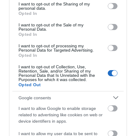
not limited to your visit or usage behaviour. You may click to
I want to opt-out of the Sharing of my
ön plana çıkacaktır.
personal data.
grant or deny consent to Google and its third-party tags to
Opted In
use your data for below specified purposes in below Google
consent section.
I want to opt-out of the Sale of my
Personal Data.
Opted In
I want to opt-out of processing my
Personal Data for Targeted Advertising.
Milot Rashica /
vs
Opted In
I want to opt-out of Collection, Use,
Beşiktaş’ın göz ardı edilen puancılarından biri olan Rashica,
Retention, Sale, and/or Sharing of my
Personal Data that Is Unrelated with the
eleştirilere rağmen
Comunio
oyuncuları için kıymetli bir isim.
Purposes for which it was collected.
Hücum bindirmeleri ve kaleyi sık yoklamasıyla puan katkısı
Opted Out
sağlıyor. Derbi galibiyetiyle moral bulan Beşiktaş’ta, zorlu
Google consents
Alanyaspor deplasmanında Rashica’nın öne çıkmasını
bekliyorum. Yusuf Özdemir’in sol bekte görev alması
I want to allow Google to enable storage
durumunda, defansif zaafiyetler Rashica’nın lehine olabilir.
related to advertising like cookies on web or
device identifiers in apps.
I want to allow my user data to be sent to