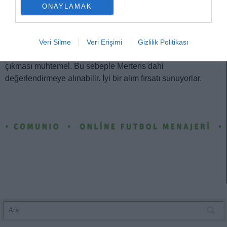
Kupa finaline Gabriel Sara’yla başlayan Galatasaray’ın bu
ONAYLAMAK
maça Morata’yla çıkması bekleniyor. Hem bu hafta özelinde
hem de kalan haftalarda rotasyon ihtimaline karşı, Morata
çok değerli bir parça olabilir. Eğer Galatasaray
Veri Silme
Veri Erişimi
Gizlilik Politikası
şampiyonluğunu ilan ederse, son iki haftaya rotasyonla
çıkması muhtemel. Bu sebeple Mertens dahi
değerlendirmeye alınabilir. İyi bir alım fırsatı sunuyorlar.