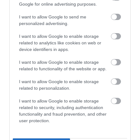
Victor Osimhen /
vs
Google for online advertising purposes.
I want to allow Google to send me
Osimhen’i yazmak belki biraz klişe olabilir; zaten her hafta
personalized advertising.
skor katkısı veren bir yıldız. Ancak şampiyonluk maçında
takımın en büyük kozu olarak adını anmadan geçmek
I want to allow Google to enable storage
istemedim. Bu sezonun en flaş ve en etkileyici
related to analytics like cookies on web or
oyuncularından biri olan Osimhen, iç sahada taraftar
device identifiers in apps.
desteğiyle yine rakiplerine zor anlar yaşatacaktır. Böyle bir
I want to allow Google to enable storage
futbolcuyu belki sadece bir sezon izleyebilmek bile büyük
related to functionality of the website or app.
şanstı. Yine boş geçmeyecektir, yine maskesini çıkaracak ve
taraftarını coşturacaktır.
I want to allow Google to enable storage
related to personalization.
I want to allow Google to enable storage
BONUS:
Alvaro Morata & Dries Mertens
related to security, including authentication
functionality and fraud prevention, and other
user protection.