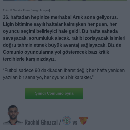
Foto: © Seskim Photo [Imago Images]
36. haftadan hepinize merhaba! Artık sona geliyoruz.
Ligin bitimine sayılı haftalar kalmışken her puan, her
oyuncu seçimi belirleyici hale geldi. Bu hafta sahada
savaşacak, sorumluluk alacak, rakibi zorlayacak isimleri
doğru tahmin etmek büyük avantaj sağlayacak. Biz de
Comunio oyuncularına yol gösterecek bazı kritik
tercihlerle karşınızdayız.
“Futbol sadece 90 dakikadan ibaret değil; her hafta yeniden
yazılan bir senaryo, her oyuncu bir karakter.”
Şimdi Comunio oyna
Rachid Ghezzal /
vs