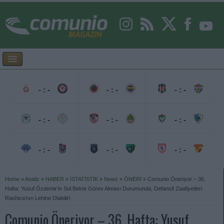
- : -
- : -
- : -
- : -
- : -
- : -
- : -
- : -
- : -
Home
»
Analiz
»
HABER
»
İSTATİSTİK
»
News
»
ÖNERİ
»
Comunio Öneriyor – 36.
Hafta: Yusuf Özdemir’in Sol Bekte Görev Alması Durumunda, Defansif Zaafiyetleri
Rashica’nın Lehine Olabilir!
Comunio Öneriyor – 36. Hafta: Yusuf