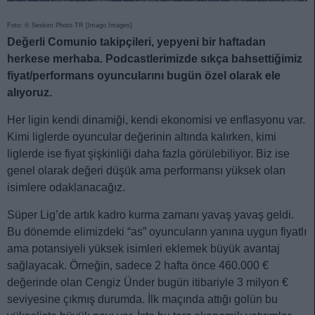
Foto: © Seskim Photo TR [Imago Images]
Değerli Comunio takipçileri, yepyeni bir haftadan
herkese merhaba.
Podcastlerimizde sıkça bahsettiğimiz
fiyat/performans oyuncularını bugün özel olarak ele
alıyoruz.
Her ligin kendi dinamiği, kendi ekonomisi ve enflasyonu var.
Kimi liglerde oyuncular değerinin altında kalırken, kimi
liglerde ise fiyat şişkinliği daha fazla görülebiliyor. Biz ise
genel olarak değeri düşük ama performansı yüksek olan
isimlere odaklanacağız.
Süper Lig’de artık kadro kurma zamanı yavaş yavaş geldi.
Bu dönemde elimizdeki “as” oyuncuların yanına uygun fiyatlı
ama potansiyeli yüksek isimleri eklemek büyük avantaj
sağlayacak. Örneğin, sadece 2 hafta önce 460.000 €
değerinde olan Cengiz Ünder bugün itibariyle 3 milyon €
seviyesine çıkmış durumda. İlk maçında attığı golün bu