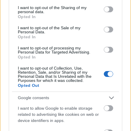
oyuncusuydu. İlk kez süre bulmasına rağmen beklentimin
services and may gather and store information including but
not limited to your visit or usage behaviour. You may click to
I want to opt-out of the Sharing of my
çok üzerinde bir performans sergiledi.
personal data.
grant or deny consent to Google and its third-party tags to
Opted In
8 numara pozisyonunun gerekliliklerini soğukkanlılıkla
use your data for below specified purposes in below Google
consent section.
yerine getirmesinin yanı sıra kaleyi gördüğü anda şut
I want to opt-out of the Sale of my
Personal Data.
çekmesi çok önemli bir artı. İkili mücadeleleri kazanabilen,
Opted In
iyi pas dağıtan ve şut tehdidi olan bir oyuncu dengeli puan
ortalaması demektir.
I want to opt-out of processing my
Personal Data for Targeted Advertising.
Opted In
Safuri kadar güçlü bir şekilde tavsiye ediyorum.
Önümüzdeki haftalarda takımın vazgeçilmezlerinden biri
I want to opt-out of Collection, Use,
Retention, Sale, and/or Sharing of my
olacaktır.
Personal Data that Is Unrelated with the
Purposes for which it was collected.
Opted Out
Comunio Öneriyor – 7. Hafta: 7.68’lik Reyting
Ortalamasıyla Ligde Bu Alanda 2. Sırada Yer Alıyor!
Google consents
Kaptan Skriniar, Fenerbahçe’nin
I want to allow Google to enable storage
ayakta kalan isimlerinden biri. Bu
related to advertising like cookies on web or
maçta da takımını ayakta tutup
device identifiers in apps.
özlenen galibiyeti getirebilir.