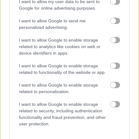
I want to allow my user data to be sent to
Google for online advertising purposes.
I want to allow Google to send me
personalized advertising.
I want to allow Google to enable storage
Burak Bozan
related to analytics like cookies on web or
device identifiers in apps.
230.000 € değeriyle Gaziantep FK’nın as kalecisi. As bir
kaleciyi bu fiyata almak neredeyse mucize. Normal şartlarda
I want to allow Google to enable storage
kaleciler için 2 milyon € civarı bütçe ayırmanız gerekiyor. Bu
related to functionality of the website or app.
yüzden fiyat/performans açısından ligin en değerli
I want to allow Google to enable storage
isimlerinden biri.
related to personalization.
Kalecilik olarak da beğendiğim bir oyuncu. Hem potansiyel
I want to allow Google to enable storage
vaat ediyor hem de milli takım için uzun vadede katkı
related to security, including authentication
sağlayabilecek seviyede.
functionality and fraud prevention, and other
user protection.