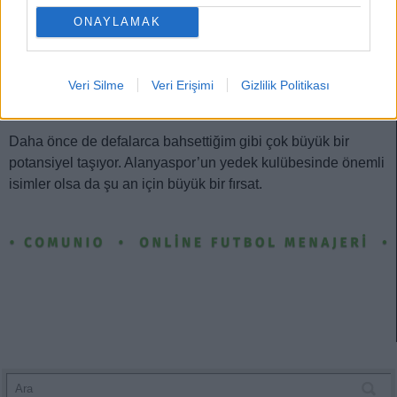
İbrahim Kaya
ONAYLAMAK
Alanyaspor’un genç yıldızı İbrahim Kaya şu anda 600.000 €
seviyesinde. Fenerbahçe’ye attığı o şık gol hepimizin
Veri Silme
Veri Erişimi
Gizlilik Politikası
hafızasında taze. Fiziksel yeterliliği ve kaleyi görür görmez
şut çıkarabilme becerisi gerçekten etkileyici.
Daha önce de defalarca bahsettiğim gibi çok büyük bir
potansiyel taşıyor. Alanyaspor’un yedek kulübesinde önemli
isimler olsa da şu an için büyük bir fırsat.