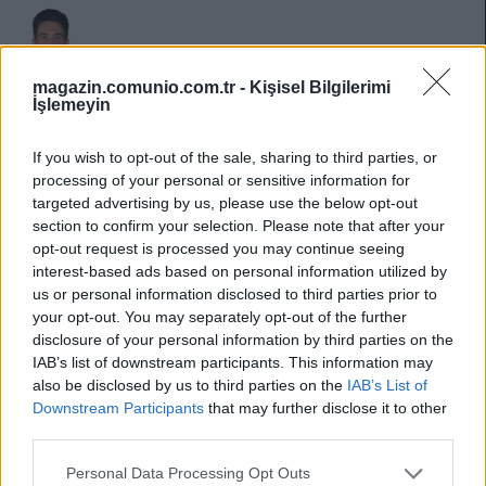
Göktan Gürpüz
magazin.comunio.com.tr -
Kişisel Bilgilerimi
İşlemeyin
Göktan için ilk akılda tutulması gereken konu, yedek kalma
ihtimali. Onyekuru’nun takıma monte edilmesi veya olası
If you wish to opt-out of the sale, sharing to third parties, or
sistem değişiklikleri onun 11’deki süresini etkileyebilir.
processing of your personal or sensitive information for
Ancak buna rağmen Göktan’ın yetenek seviyesi tartışılmaz.
targeted advertising by us, please use the below opt-out
section to confirm your selection. Please note that after your
Son haftadaki performansının dışında da saha görüşü ve
opt-out request is processed you may continue seeing
pas kalitesi oldukça elit. Hüseyin Hoca’nın ona güveni de
interest-based ads based on personal information utilized by
us or personal information disclosed to third parties prior to
açıkça görülüyor. 300.000 € değeriyle kadrolar için çok iyi bir
your opt-out. You may separately opt-out of the further
alternatif ve potansiyel.
disclosure of your personal information by third parties on the
IAB’s list of downstream participants. This information may
also be disclosed by us to third parties on the
IAB’s List of
Downstream Participants
that may further disclose it to other
Habib Keita
third parties.
Kocaelispor – Rizespor maçının bence açık ara en iyi
Please note that this website/app uses one or more Google
Personal Data Processing Opt Outs