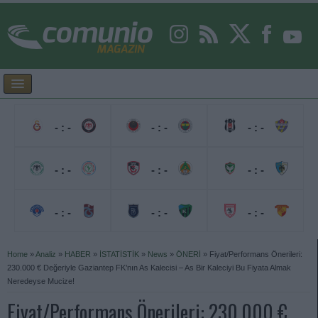
- : -
- : -
- : -
- : -
- : -
- : -
- : -
- : -
- : -
Home
»
Analiz
»
HABER
»
İSTATİSTİK
»
News
»
ÖNERİ
»
Fiyat/Performans Önerileri:
230.000 € Değeriyle Gaziantep FK’nın As Kalecisi – As Bir Kaleciyi Bu Fiyata Almak
Neredeyse Mucize!
Fiyat/Performans Önerileri: 230.000 €