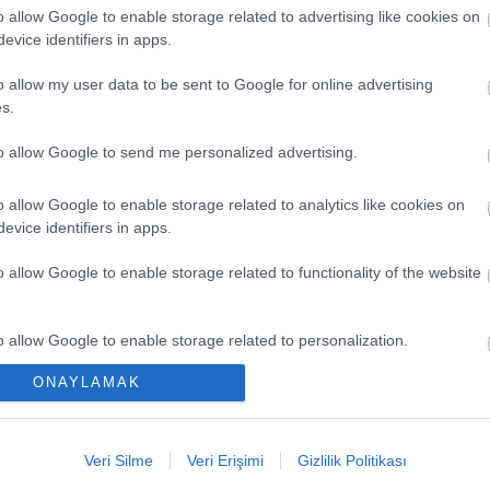
o allow Google to enable storage related to advertising like cookies on
evice identifiers in apps.
o allow my user data to be sent to Google for online advertising
s.
to allow Google to send me personalized advertising.
o allow Google to enable storage related to analytics like cookies on
evice identifiers in apps.
EN Y
o allow Google to enable storage related to functionality of the website
Düşük
Kaçır
o allow Google to enable storage related to personalization.
Ya Pa
ONAYLAMAK
o allow Google to enable storage related to security, including
Comun
cation functionality and fraud prevention, and other user protection.
Büyük
Veri Silme
Veri Erişimi
Gizlilik Politikası
Kritik