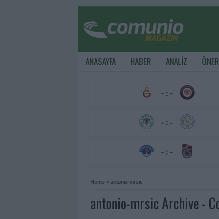
ANASAYFA
HABER
ANALİZ
ÖNER
- : -
- : -
- : -
Home
»
antonio-mrsic
antonio-mrsic Archive - 