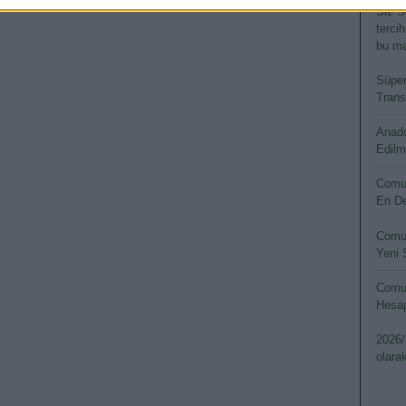
Siz S
terci
bu ma
Süper
Transf
Anado
Edilm
Comun
En De
Comun
Yeni 
Comun
Hesap
2026/
olara