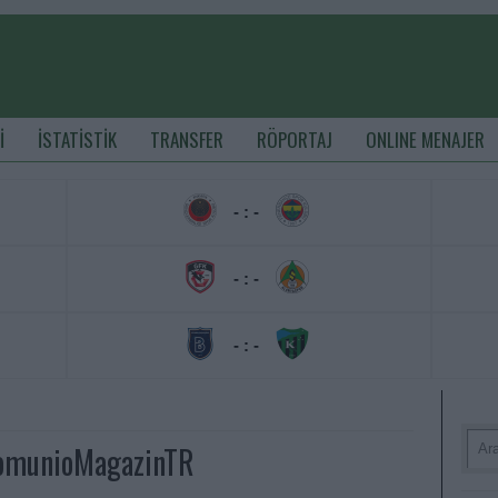
İ
İSTATİSTİK
TRANSFER
RÖPORTAJ
ONLINE MENAJER
- : -
- : -
- : -
ComunioMagazinTR