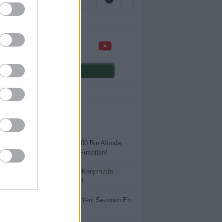
Comunio oyna
ENİ YAZILAR
 Bütçeyle Büyük Kazanç: 400 Bin Altında
ılmaması Gereken Transfer Fırsatları!
tlayacak Ya da Parlayacak: Karşınızda
io’nun En Riskli Oyuncuları!
 İsimler, Büyük Beklentiler: Yeni Sezonun En
 Yatırımları!