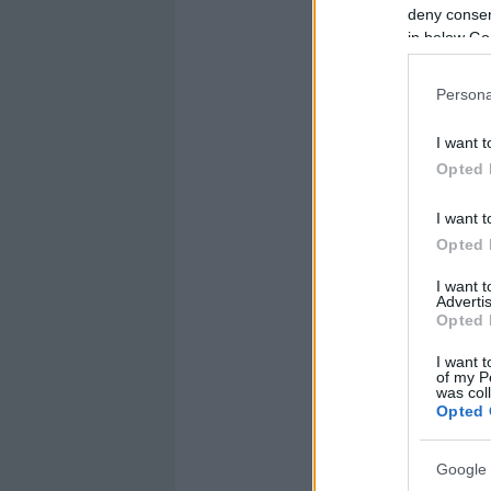
deny consent
in below Go
Persona
I want t
Opted 
I want t
Opted 
I want 
Advertis
Opted 
I want t
of my P
was col
Opted 
Google 