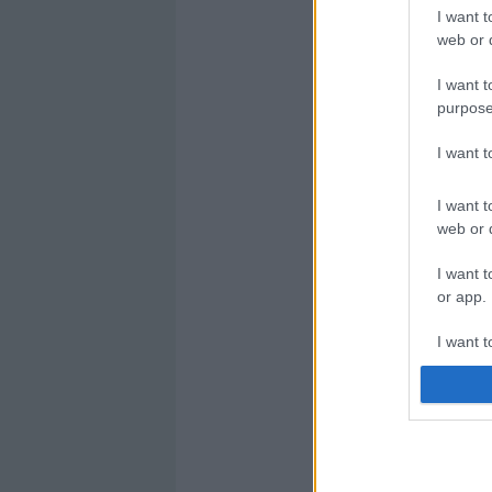
I want t
web or d
I want t
purpose
I want 
I want t
web or d
I want t
or app.
I want t
I want t
authenti