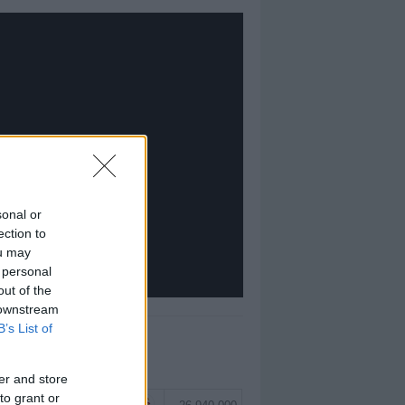
sonal or
ection to
ou may
 personal
out of the
 downstream
B’s List of
EĞERLI TOP 5
er and store
to grant or