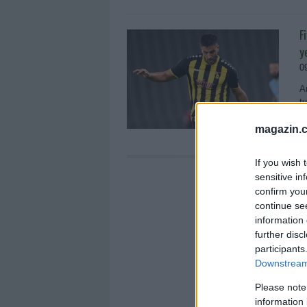
F
y
0
A
t
o
magazin.c
If you wish 
sensitive in
confirm you
continue se
information 
further disc
participants
Downstream 
Please note
information 