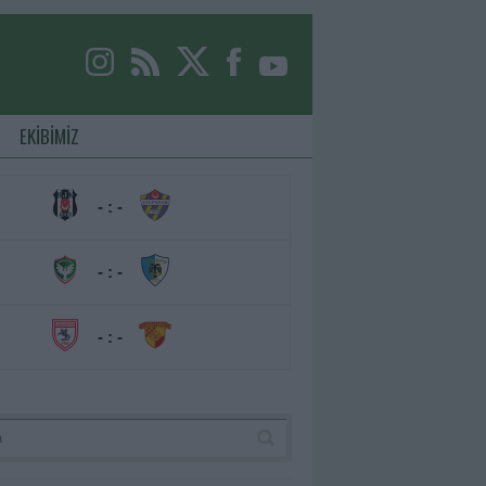
EKİBİMİZ
- : -
- : -
- : -