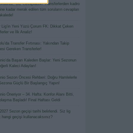
ordunuz, Biz Cevapladık! Transferlerden kadro
hine kadar merak edilen tüm soruların cevapları
kalede!
 Lig’in Yeni Yüzü Çorum FK: Dikkat Çeken
erler ve İlk Analiz!
lu’da Transfer Fırtınası: Yakından Takip
esi Gereken Transferler!
io’da Başarı Kaleden Başlar: Yeni Sezonun
ğerli Kaleci Adayları!
io Sezon Öncesi Rehberi: Doğru Hamlelerle
Sezona Güçlü Bir Başlangıç Yapın!
io Öneriyor – 34. Hafta: Konfor Alanı Bitti,
laşma Başladı! Final Haftası Geldi
2027 Sezon geçişi tarihi belirlendi. Siz lig
k hangi geçişi kullanacaksınız?