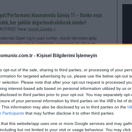
iyat/Performans klasmanında Gümüş 11 – Banko veya
edek, her şekilde değerlendirebilecek isimler!
9/17/2022 Yazar
Semih Gündüz
|
ralarında Süper Lig’in yaşlı kurtları, büyük takımlara gidip
utunamayanlar, fırsat verildiğinde gençlerinde bu düzeyde
labileceğini kanıtlayanlar, hepsinden biraz var.
omunio.com.tr -
Kişisel Bilgilerimi İşlemeyin
Devam oku »
to opt-out of the sale, sharing to third parties, or processing of your per
formation for targeted advertising by us, please use the below opt-out s
r selection. Please note that after your opt-out request is processed y
eing interest-based ads based on personal information utilized by us or
disclosed to third parties prior to your opt-out. You may separately opt-
losure of your personal information by third parties on the IAB’s list of
. This information may also be disclosed by us to third parties on the
IA
EN D
Participants
that may further disclose it to other third parties.
 that this website/app uses one or more Google services and may gath
including but not limited to your visit or usage behaviour. You may click 