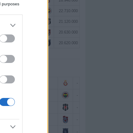
Victor Osimhen
26.940.000
ed purposes
Mason Greenwood
22.710.000
Orkun Kökçü
21.120.000
Paul Onuachu
20.630.000
Eldor Shomurodov
20.620.000
 BAZINDA TOP 5
Victor Osimhen
-
Mason Greenwood
-
Orkun Kökçü
-
Paul Onuachu
-
Eldor Shomurodov
-