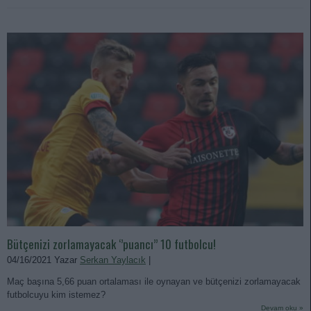
Bütçenizi zorlamayacak ‘’puancı’’ 10 futbolcu!
04/16/2021 Yazar
Serkan Yaylacık
|
Maç başına 5,66 puan ortalaması ile oynayan ve bütçenizi zorlamayacak
futbolcuyu kim istemez?
Devam oku »