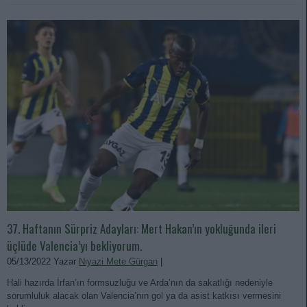
37. Haftanın Sürpriz Adayları: Mert Hakan’ın yokluğunda ileri
üçlüde Valencia’yı bekliyorum.
05/13/2022 Yazar
Niyazi Mete Gürgan
|
Hali hazırda İrfan’ın formsuzluğu ve Arda’nın da sakatlığı nedeniyle
sorumluluk alacak olan Valencia’nın gol ya da asist katkısı vermesini