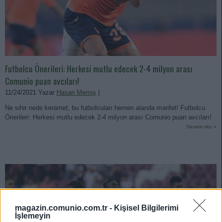
Futbolcu Önerileri: Herkesi mutlu edecek 2-4 milyon arası
Comunio puan avcıları!
11/24/2021 Yazar
Hasan Memiş
|
Ne sihir nede keramet, bu futbolcuları hemen alanda marifet! Futbolcu
Önerileri: Herkesi mutlu edecek 2-4 milyon arası Comunio puan avcıları!
Devam oku »
magazin.comunio.com.tr -
Kişisel Bilgilerimi
İşlemeyin