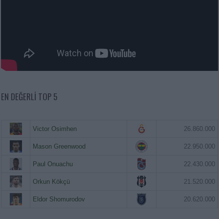
EN DEĞERLI TOP 5
Victor Osimhen
26.860.000
Mason Greenwood
22.950.000
Paul Onuachu
22.430.000
Orkun Kökçü
21.520.000
Eldor Shomurodov
20.620.000