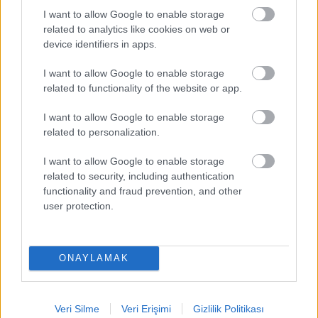
I want to allow Google to enable storage
related to analytics like cookies on web or
device identifiers in apps.
I want to allow Google to enable storage
related to functionality of the website or app.
I want to allow Google to enable storage
related to personalization.
I want to allow Google to enable storage
related to security, including authentication
functionality and fraud prevention, and other
Mevkilerinin en iyileri! Orta saha + Forvet – TOP 10!
user protection.
09/09/2021 Yazar
Hamdi Ölmezoğlu
|
Ligin en formda ve en hazır hücum bölgesi oyuncularına sahip takımın
başında geliyor. Bence kendisini izleyebildiğimiz için şanslıyız.
ONAYLAMAK
Devam oku »
Veri Silme
Veri Erişimi
Gizlilik Politikası