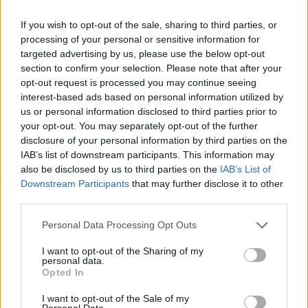
If you wish to opt-out of the sale, sharing to third parties, or
processing of your personal or sensitive information for
targeted advertising by us, please use the below opt-out
section to confirm your selection. Please note that after your
opt-out request is processed you may continue seeing
interest-based ads based on personal information utilized by
us or personal information disclosed to third parties prior to
your opt-out. You may separately opt-out of the further
11 Fark Yaratacak Futbolcular: Onun olmadığı her maçta problem
disclosure of your personal information by third parties on the
yaşadılar!
IAB’s list of downstream participants. This information may
11/19/2021 Yazar
Sefa Çayırlı
|
also be disclosed by us to third parties on the
IAB’s List of
Downstream Participants
that may further disclose it to other
Müthiş hücum hatlarının bence en olmazsa olmaz ismi Traore.
Bakarsınız bize bu hafta yine çift haneli puan hediye eder.
third parties.
Devam oku »
Please note that this website/app uses one or more Google
Personal Data Processing Opt Outs
services and may gather and store information including but
not limited to your visit or usage behaviour. You may click to
I want to opt-out of the Sharing of my
personal data.
grant or deny consent to Google and its third-party tags to
Opted In
use your data for below specified purposes in below Google
consent section.
I want to opt-out of the Sale of my
Personal Data.