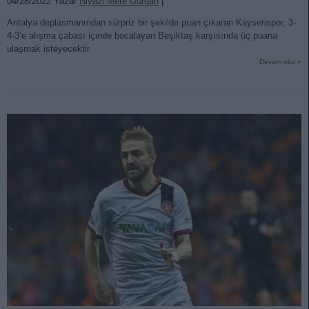
04/28/2022 Yazar
Niyazi Mete Gürgan
|
Antalya deplasmanından sürpriz bir şekilde puan çıkaran Kayserispor, 3-
4-3’e alışma çabası içinde bocalayan Beşiktaş karşısında üç puana
ulaşmak isteyecektir.
Devam oku »