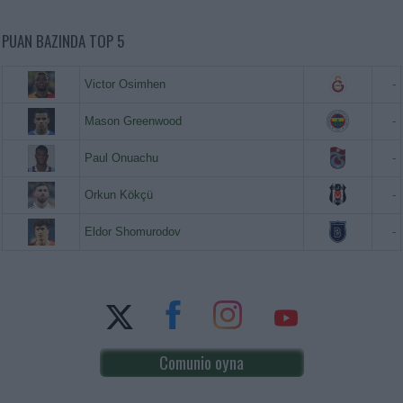
PUAN BAZINDA TOP 5
Victor Osimhen
-
Mason Greenwood
-
Paul Onuachu
-
Orkun Kökçü
-
Eldor Shomurodov
-
Comunio oyna