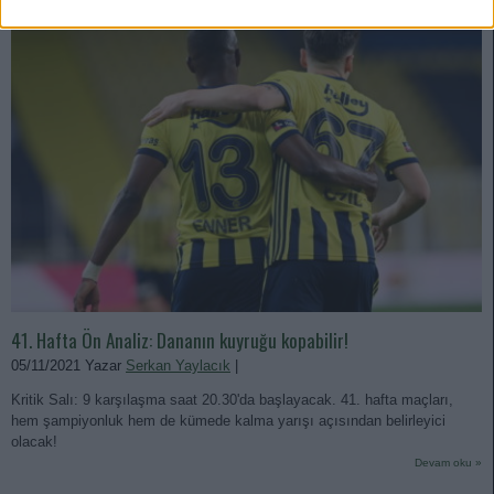
41. Hafta Ön Analiz: Dananın kuyruğu kopabilir!
05/11/2021 Yazar
Serkan Yaylacık
|
Kritik Salı: 9 karşılaşma saat 20.30'da başlayacak. 41. hafta maçları,
hem şampiyonluk hem de kümede kalma yarışı açısından belirleyici
olacak!
Devam oku »