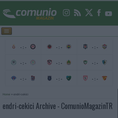
- : -
- : -
- : -
- : -
- : -
- : -
- : -
- : -
- : -
Home
»
endri-cekici
endri-cekici Archive - ComunioMagazinTR