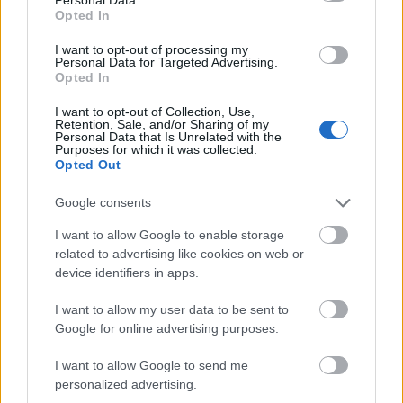
Opted In
I want to opt-out of processing my
Personal Data for Targeted Advertising.
Opted In
I want to opt-out of Collection, Use,
Retention, Sale, and/or Sharing of my
Personal Data that Is Unrelated with the
Purposes for which it was collected.
Opted Out
Google consents
Karar zamanı! Bakasetas’ın Alex’ten daha fazla skora katkı
sağlayacağını düşünüyorum.
I want to allow Google to enable storage
related to advertising like cookies on web or
11/04/2021 Yazar
Sefa Nemutlu
|
device identifiers in apps.
Yunan oyuncu bu sezon ligde Trabzon'da oynanan maçlarda 75 dakikada
bir skora katkı sağladı.
I want to allow my user data to be sent to
Devam oku »
Google for online advertising purposes.
I want to allow Google to send me
personalized advertising.