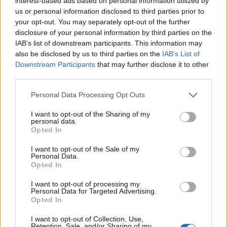
interest-based ads based on personal information utilized by
us or personal information disclosed to third parties prior to
your opt-out. You may separately opt-out of the further
disclosure of your personal information by third parties on the
Comunio Farkıyla: 18. Haftada Farkındalık Yaratacak 11. Göz
IAB’s list of downstream participants. This information may
atmadan geçme!
also be disclosed by us to third parties on the
IAB’s List of
12/20/2021 Yazar
Sefa Çayırlı
|
Downstream Participants
that may further disclose it to other
third parties.
Birden fazla gol bulabileceklerini düşündüğüm için bu gollerin birinin
içerisinde Bruno’nun olabileceğini düşünüyorum.
Please note that this website/app uses one or more Google
Personal Data Processing Opt Outs
Devam oku »
services and may gather and store information including but
not limited to your visit or usage behaviour. You may click to
I want to opt-out of the Sharing of my
personal data.
grant or deny consent to Google and its third-party tags to
Opted In
use your data for below specified purposes in below Google
consent section.
I want to opt-out of the Sale of my
Personal Data.
Opted In
I want to opt-out of processing my
Personal Data for Targeted Advertising.
Opted In
I want to opt-out of Collection, Use,
Retention, Sale, and/or Sharing of my