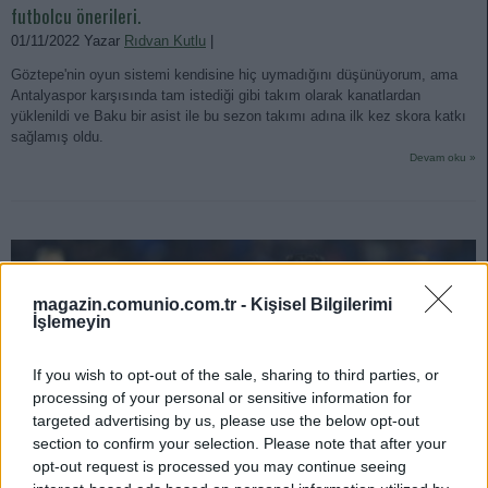
futbolcu önerileri.
01/11/2022 Yazar
Rıdvan Kutlu
|
Göztepe'nin oyun sistemi kendisine hiç uymadığını düşünüyorum, ama
Antalyaspor karşısında tam istediği gibi takım olarak kanatlardan
yüklenildi ve Baku bir asist ile bu sezon takımı adına ilk kez skora katkı
sağlamış oldu.
Devam oku »
magazin.comunio.com.tr -
Kişisel Bilgilerimi
İşlemeyin
If you wish to opt-out of the sale, sharing to third parties, or
processing of your personal or sensitive information for
targeted advertising by us, please use the below opt-out
section to confirm your selection. Please note that after your
opt-out request is processed you may continue seeing