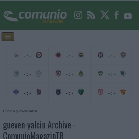
- : -
- : -
- : -
- : -
- : -
- : -
- : -
- : -
- : -
Home
»
gueven-yalcin
gueven-yalcin Archive -
ComunioMagazinTR