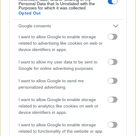
Personal Data that Is Unrelated with the
Purposes for which it was collected.
Opted Out
Google consents
I want to allow Google to enable storage
Sıradışı Adaylar – 9. Hafta: ligin en çok hücuma katkı veren
related to advertising like cookies on web or
beklerinden biri!
device identifiers in apps.
10/13/2021 Yazar
Sefa Çayırlı
|
I want to allow my user data to be sent to
Ayrıca en çok kilit pas veren ve orta yapan beklerinden biri. Duran
topların da başına geçiyor.
Google for online advertising purposes.
Devam oku »
I want to allow Google to send me
personalized advertising.
I want to allow Google to enable storage
related to analytics like cookies on web or
device identifiers in apps.
I want to allow Google to enable storage
related to functionality of the website or app.