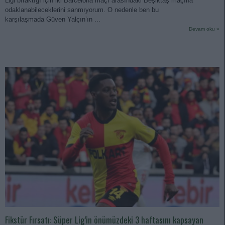
Ligi bıraktığı için iki Barcelona maçı arasındaki Beşiktaş maçına
odaklanabileceklerini sanmıyorum. O nedenle ben bu
karşılaşmada Güven Yalçın’ın ...
Devam oku »
Fikstür Fırsatı: Süper Lig’in önümüzdeki 3 haftasını kapsayan