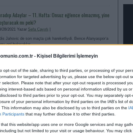
ıradışı Adaylar – 11. Hafta: Onsuz eğlence olmazmış, yine
oşturacak mı peki?
0/28/2021 Yazar
Sefa Çayırlı
|
dis Jahovic de son maçta çok hareketliydi. Bence Alanyaspor’a
arşı gol bulacaklar.
Devam oku »
omunio.com.tr -
Kişisel Bilgilerimi İşlemeyin
to opt-out of the sale, sharing to third parties, or processing of your per
formation for targeted advertising by us, please use the below opt-out s
r selection. Please note that after your opt-out request is processed y
eing interest-based ads based on personal information utilized by us or
disclosed to third parties prior to your opt-out. You may separately opt-
losure of your personal information by third parties on the IAB’s list of
. This information may also be disclosed by us to third parties on the
IA
EN D
Participants
that may further disclose it to other third parties.
 that this website/app uses one or more Google services and may gath
including but not limited to your visit or usage behaviour. You may click 