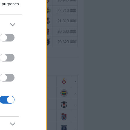
Victor Osimhen
26.940.000
ed purposes
Mason Greenwood
22.710.000
Orkun Kökçü
21.310.000
Paul Onuachu
20.680.000
Eldor Shomurodov
20.620.000
 BAZINDA TOP 5
Victor Osimhen
-
Mason Greenwood
-
Orkun Kökçü
-
Paul Onuachu
-
Eldor Shomurodov
-