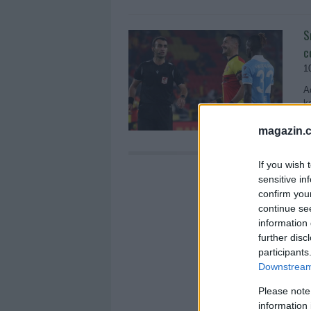
S
c
1
A
k
magazin.c
If you wish 
sensitive in
confirm you
continue se
information 
further disc
participants
Downstream 
Please note
information 