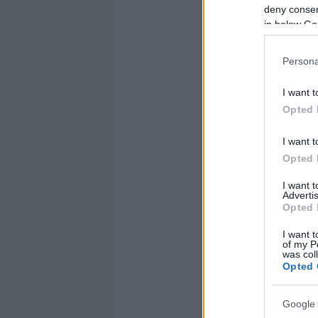
deny consent
in below Go
Persona
I want t
Opted 
I want t
Opted 
I want 
Advertis
Opted 
I want t
of my P
was col
Opted 
Google 