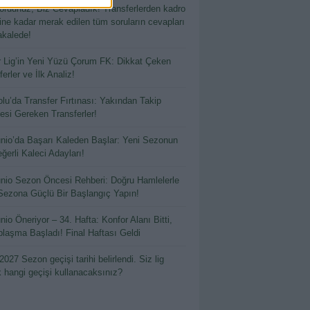
ordunuz, Biz Cevapladık! Transferlerden kadro
hine kadar merak edilen tüm soruların cevapları
kalede!
 Lig’in Yeni Yüzü Çorum FK: Dikkat Çeken
erler ve İlk Analiz!
lu’da Transfer Fırtınası: Yakından Takip
esi Gereken Transferler!
io’da Başarı Kaleden Başlar: Yeni Sezonun
ğerli Kaleci Adayları!
io Sezon Öncesi Rehberi: Doğru Hamlelerle
Sezona Güçlü Bir Başlangıç Yapın!
io Öneriyor – 34. Hafta: Konfor Alanı Bitti,
laşma Başladı! Final Haftası Geldi
2027 Sezon geçişi tarihi belirlendi. Siz lig
k hangi geçişi kullanacaksınız?