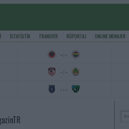
İ
İSTATİSTİK
TRANSFER
RÖPORTAJ
ONLINE MENAJER
- : -
- : -
- : -
gazinTR