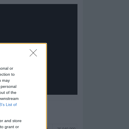
sonal or
ection to
ou may
 personal
out of the
 downstream
B’s List of
EĞERLI TOP 5
er and store
to grant or