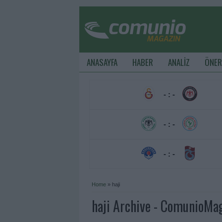
ANASAYFA
HABER
ANALİZ
ÖNER
- : -
- : -
- : -
Home
»
haji
haji Archive - ComunioMa