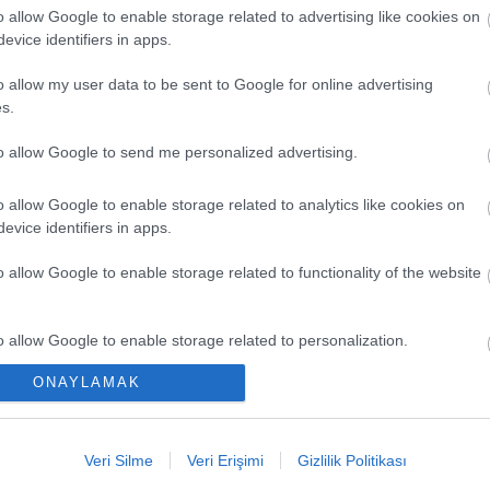
o allow Google to enable storage related to advertising like cookies on
evice identifiers in apps.
o allow my user data to be sent to Google for online advertising
s.
to allow Google to send me personalized advertising.
o allow Google to enable storage related to analytics like cookies on
evice identifiers in apps.
EN Y
o allow Google to enable storage related to functionality of the website
Düşük
Kaçır
o allow Google to enable storage related to personalization.
Ya Pa
ONAYLAMAK
o allow Google to enable storage related to security, including
Comun
cation functionality and fraud prevention, and other user protection.
Büyük
Veri Silme
Veri Erişimi
Gizlilik Politikası
Kritik