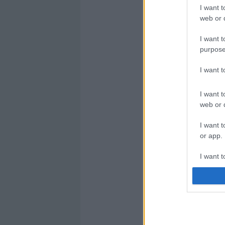
I want t
web or d
I want t
purpose
I want 
I want t
web or d
I want t
or app.
I want t
I want t
authenti