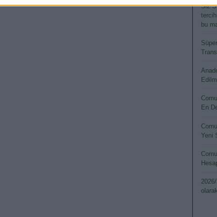
Siz S
terci
bu ma
Süper
Transf
Anado
Edilm
Comun
En De
Comun
Yeni 
Comun
Hesap
2026/
olara