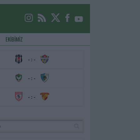
EKİBİMİZ
- : -
- : -
- : -