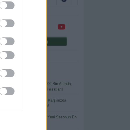
Comunio oyna
ENİ YAZILAR
 Bütçeyle Büyük Kazanç: 400 Bin Altında
ılmaması Gereken Transfer Fırsatları!
tlayacak Ya da Parlayacak: Karşınızda
io’nun En Riskli Oyuncuları!
 İsimler, Büyük Beklentiler: Yeni Sezonun En
 Yatırımları!