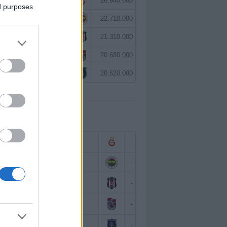
Victor Osimhen
26.940.000
ed purposes
Mason Greenwood
22.710.000
Orkun Kökçü
21.310.000
Paul Onuachu
20.680.000
Eldor Shomurodov
20.620.000
 BAZINDA TOP 5
Victor Osimhen
-
Mason Greenwood
-
Orkun Kökçü
-
Paul Onuachu
-
Eldor Shomurodov
-