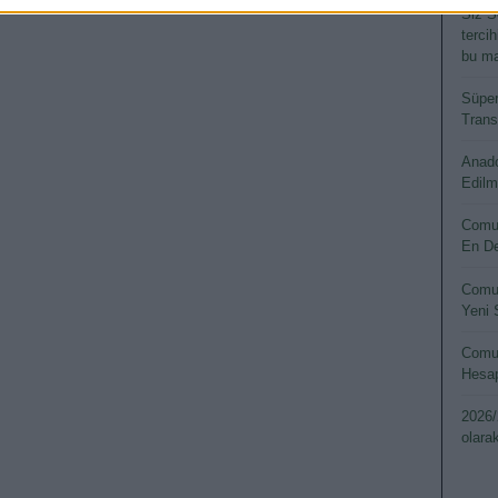
Siz S
terci
bu ma
Süper
Transf
Anado
Edilm
Comun
En De
Comun
Yeni 
Comun
Hesap
2026/
olara