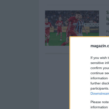
S
İ
0
F
k
magazin.c
If you wish 
sensitive in
confirm you
continue se
information 
further disc
participants
Downstream 
Please note
information 