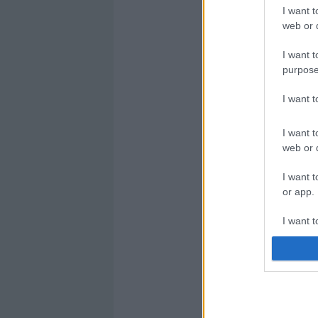
I want t
web or d
I want t
purpose
I want 
I want t
web or d
I want t
or app.
I want t
I want t
authenti