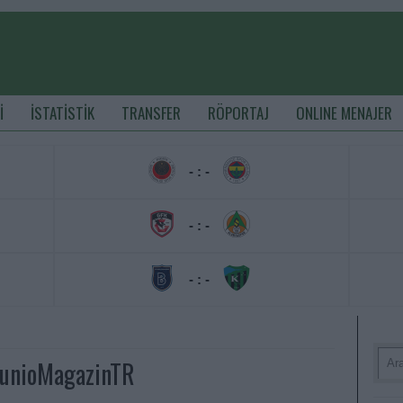
İ
İSTATİSTİK
TRANSFER
RÖPORTAJ
ONLINE MENAJER
- : -
- : -
- : -
munioMagazinTR