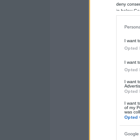
deny consent
in below Go
Persona
I want t
Opted 
I want t
Opted 
I want 
Advertis
Opted 
I want t
of my P
was col
Opted 
Google 