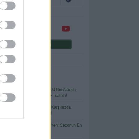
Comunio oyna
ENİ YAZILAR
 Bütçeyle Büyük Kazanç: 400 Bin Altında
ılmaması Gereken Transfer Fırsatları!
tlayacak Ya da Parlayacak: Karşınızda
io’nun En Riskli Oyuncuları!
 İsimler, Büyük Beklentiler: Yeni Sezonun En
 Yatırımları!