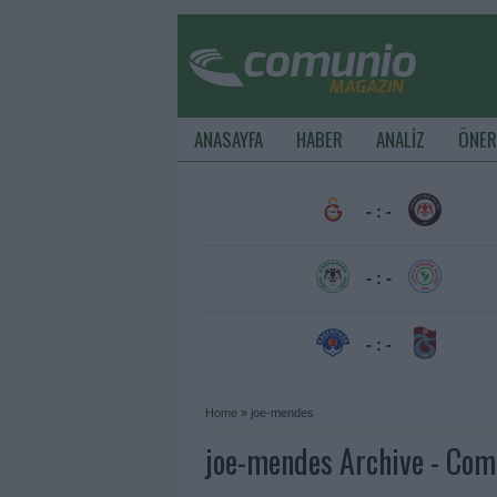
ANASAYFA
HABER
ANALİZ
ÖNER
- : -
- : -
- : -
Home
»
joe-mendes
joe-mendes Archive - Co