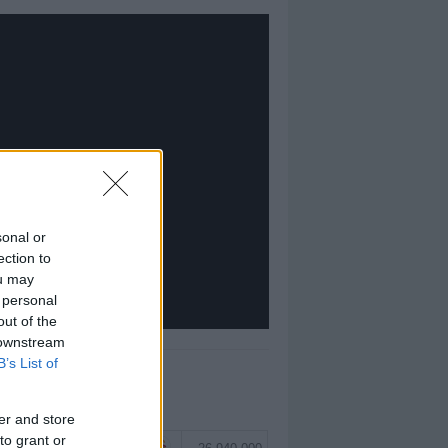
sonal or
ection to
ou may
 personal
out of the
 downstream
B’s List of
EĞERLI TOP 5
er and store
to grant or