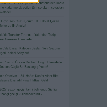
ordunuz, Biz Cevapladık! Transferlerden kadro
hine kadar merak edilen tüm soruların cevapları
kalede!
 Lig’in Yeni Yüzü Çorum FK: Dikkat Çeken
erler ve İlk Analiz!
lu’da Transfer Fırtınası: Yakından Takip
esi Gereken Transferler!
io’da Başarı Kaleden Başlar: Yeni Sezonun
ğerli Kaleci Adayları!
io Sezon Öncesi Rehberi: Doğru Hamlelerle
Sezona Güçlü Bir Başlangıç Yapın!
io Öneriyor – 34. Hafta: Konfor Alanı Bitti,
laşma Başladı! Final Haftası Geldi
2027 Sezon geçişi tarihi belirlendi. Siz lig
k hangi geçişi kullanacaksınız?