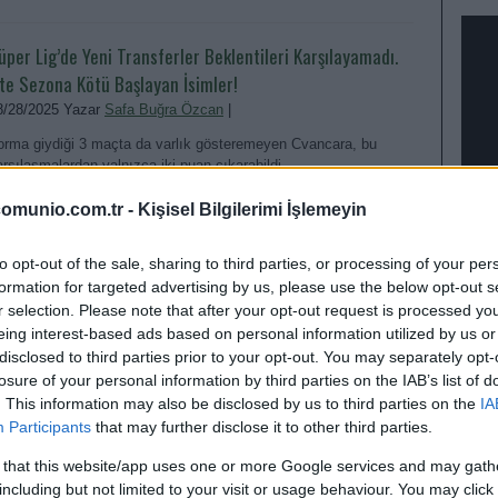
üper Lig’de Yeni Transferler Beklentileri Karşılayamadı.
şte Sezona Kötü Başlayan İsimler!
8/28/2025 Yazar
Safa Buğra Özcan
|
orma giydiği 3 maçta da varlık gösteremeyen Cvancara, bu
arşılaşmalardan yalnızca iki puan çıkarabildi.
Devam oku »
omunio.com.tr -
Kişisel Bilgilerimi İşlemeyin
to opt-out of the sale, sharing to third parties, or processing of your per
formation for targeted advertising by us, please use the below opt-out s
r selection. Please note that after your opt-out request is processed y
eing interest-based ads based on personal information utilized by us or
disclosed to third parties prior to your opt-out. You may separately opt-
losure of your personal information by third parties on the IAB’s list of
. This information may also be disclosed by us to third parties on the
IA
EN D
Participants
that may further disclose it to other third parties.
 that this website/app uses one or more Google services and may gath
including but not limited to your visit or usage behaviour. You may click 