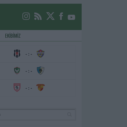
EKİBİMİZ
- : -
- : -
- : -