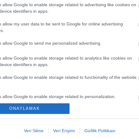
o allow Google to enable storage related to advertising like cookies on
evice identifiers in apps.
o allow my user data to be sent to Google for online advertising
s.
to allow Google to send me personalized advertising.
o allow Google to enable storage related to analytics like cookies on
evice identifiers in apps.
EN Y
o allow Google to enable storage related to functionality of the website
Düşük
Kaçır
o allow Google to enable storage related to personalization.
Ya Pa
ONAYLAMAK
o allow Google to enable storage related to security, including
Comun
cation functionality and fraud prevention, and other user protection.
Büyük
Veri Silme
Veri Erişimi
Gizlilik Politikası
Kritik