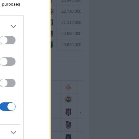
Victor Osimhen
26.940.000
ed purposes
Mason Greenwood
22.710.000
Orkun Kökçü
21.310.000
Paul Onuachu
20.680.000
Eldor Shomurodov
20.620.000
 BAZINDA TOP 5
Victor Osimhen
-
Mason Greenwood
-
Orkun Kökçü
-
Paul Onuachu
-
Eldor Shomurodov
-