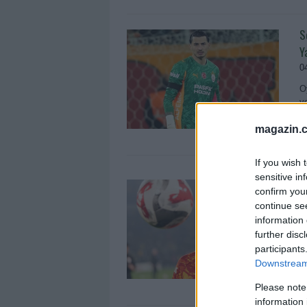
S
Y
0
O
v
b
magazin.c
If you wish 
sensitive in
Ş
confirm you
T
continue se
1
information 
further disc
B
participants
o
Downstream 
h
Please note
information 