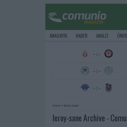
ANASAYFA
HABER
ANALİZ
ÖNER
- : -
- : -
- : -
Home
»
leroy-sane
leroy-sane Archive - Com