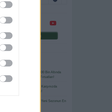
Comunio oyna
ENİ YAZILAR
 Bütçeyle Büyük Kazanç: 400 Bin Altında
ılmaması Gereken Transfer Fırsatları!
tlayacak Ya da Parlayacak: Karşınızda
io’nun En Riskli Oyuncuları!
 İsimler, Büyük Beklentiler: Yeni Sezonun En
 Yatırımları!