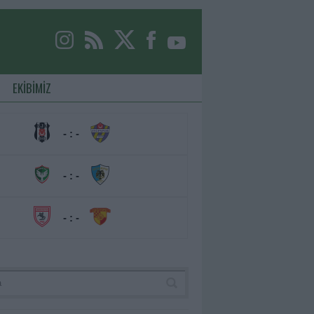
EKİBİMİZ
- : -
- : -
- : -