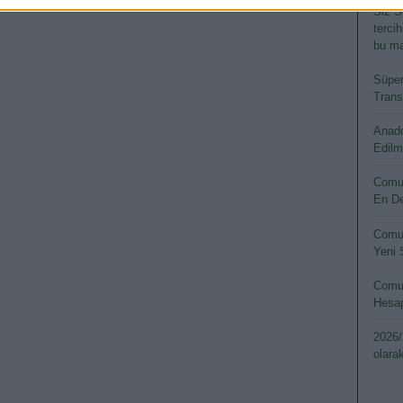
Siz S
terci
bu ma
Süper
Transf
Anado
Edilm
Comun
En De
Comun
Yeni 
Comun
Hesap
2026/
olara