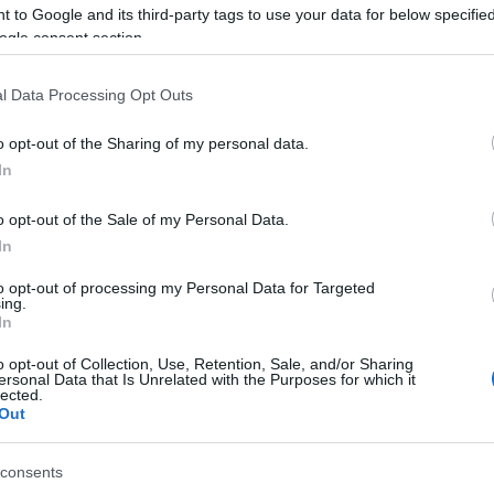
 to Google and its third-party tags to use your data for below specifi
ogle consent section.
omunio Öneriyor – 12. Hafta: Sakatlık Yaşamadığı
ürece, Ligimizde Kolay Kolay Durdurulabilecek Bir
l Data Processing Opt Outs
yuncu Değil!
1/06/2025 Yazar
Mirhan Kuzgun
|
o opt-out of the Sharing of my personal data.
ağ kanadı resmen otobana çeviriyor; çizgiye inip orta açıyor,
In
oluna çekip isabetli şutlar çıkarıyor, kornerlerde ve serbest
uruşlarda da sık sık kaleyi yokluyor.
o opt-out of the Sale of my Personal Data.
Devam oku »
In
PUAN
to opt-out of processing my Personal Data for Targeted
ing.
ksiklerin Gölgesinde 7. Hafta – Çok net, şimdi değilse ne
In
aman? Süper Lig’de kendini gösterme vakti!
o opt-out of Collection, Use, Retention, Sale, and/or Sharing
9/16/2022 Yazar
Oğuz Oruç
|
ersonal Data that Is Unrelated with the Purposes for which it
lected.
eçen sezon Ekstraklasa’da attığı gollerle adından sıkça söz
Out
ttiren Angielski’nin Süper Lig’de de kendini göstermesi için eline
k iyi bir fırsat geçti.
Devam oku »
consents