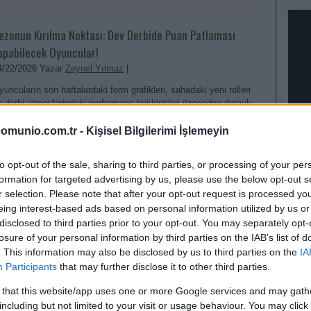
ezonun Kırılma Noktası: Dev Derbide Puan Patlaması
apabilecek Oyuncular!
4/22/2026 Yazar
Zeynel Yılmaz
|
yuncuların son haftalardaki form grafikleri, sahadaki yeni rolleri
e derbi atmosferindeki performans beklentileri üzerinden detaylı
ir değerlendirme.
omunio.com.tr -
Kişisel Bilgilerimi İşlemeyin
Devam oku »
to opt-out of the sale, sharing to third parties, or processing of your per
formation for targeted advertising by us, please use the below opt-out s
ampiyonluk Hattının Yıldızları: Bu Sezon Puanı Zirveye
r selection. Please note that after your opt-out request is processed y
aşıyacak İsimler!
eing interest-based ads based on personal information utilized by us or
2/03/2025 Yazar
Zeynel Yılmaz
|
disclosed to third parties prior to your opt-out. You may separately opt-
losure of your personal information by third parties on the IAB’s list of
u sezon hem sahada hem Comunio’da kaderi belirleyecek
. This information may also be disclosed by us to third parties on the
IA
yuncuların performansları, şampiyonluk yarışının tansiyonunu
EN D
Participants
that may further disclose it to other third parties.
er geçen hafta daha da yükseltiyor.
Devam oku »
 that this website/app uses one or more Google services and may gath
including but not limited to your visit or usage behaviour. You may click 