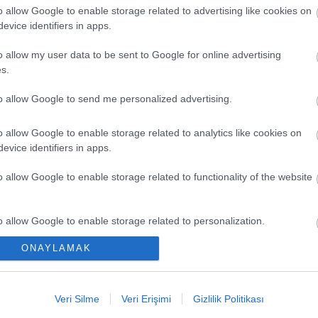
o allow Google to enable storage related to advertising like cookies on
evice identifiers in apps.
o allow my user data to be sent to Google for online advertising
s.
to allow Google to send me personalized advertising.
o allow Google to enable storage related to analytics like cookies on
evice identifiers in apps.
EN Y
o allow Google to enable storage related to functionality of the website
Düşük
Kaçır
o allow Google to enable storage related to personalization.
Ya Pa
ONAYLAMAK
o allow Google to enable storage related to security, including
Comun
cation functionality and fraud prevention, and other user protection.
Büyük
Veri Silme
Veri Erişimi
Gizlilik Politikası
Kritik