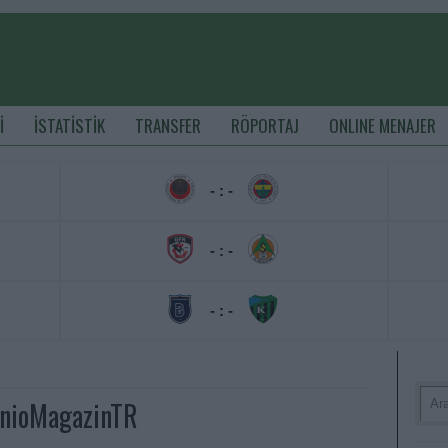
İ
İSTATİSTİK
TRANSFER
RÖPORTAJ
ONLINE MENAJER
- : -
- : -
- : -
unioMagazinTR