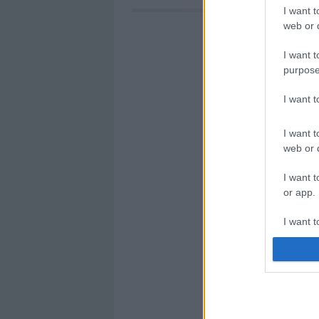
I want t
web or d
I want t
purpose
I want 
I want t
web or d
I want t
or app.
I want t
I want t
authenti