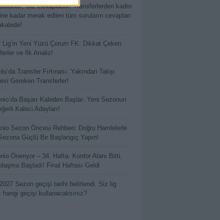
ordunuz, Biz Cevapladık! Transferlerden kadro
hine kadar merak edilen tüm soruların cevapları
kalede!
 Lig’in Yeni Yüzü Çorum FK: Dikkat Çeken
erler ve İlk Analiz!
lu’da Transfer Fırtınası: Yakından Takip
esi Gereken Transferler!
io’da Başarı Kaleden Başlar: Yeni Sezonun
ğerli Kaleci Adayları!
io Sezon Öncesi Rehberi: Doğru Hamlelerle
Sezona Güçlü Bir Başlangıç Yapın!
io Öneriyor – 34. Hafta: Konfor Alanı Bitti,
laşma Başladı! Final Haftası Geldi
2027 Sezon geçişi tarihi belirlendi. Siz lig
k hangi geçişi kullanacaksınız?