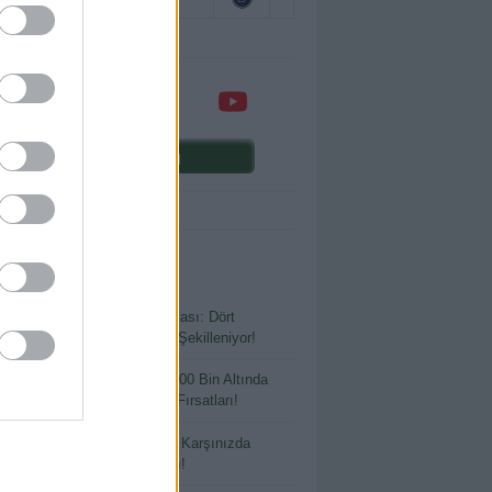
Comunio oyna
ENİ YAZILAR
Sezon Öncesi Transfer Dosyası: Dört
lerden Anadolu’ya Kadrolar Şekilleniyor!
 Bütçeyle Büyük Kazanç: 400 Bin Altında
ılmaması Gereken Transfer Fırsatları!
tlayacak Ya da Parlayacak: Karşınızda
io’nun En Riskli Oyuncuları!