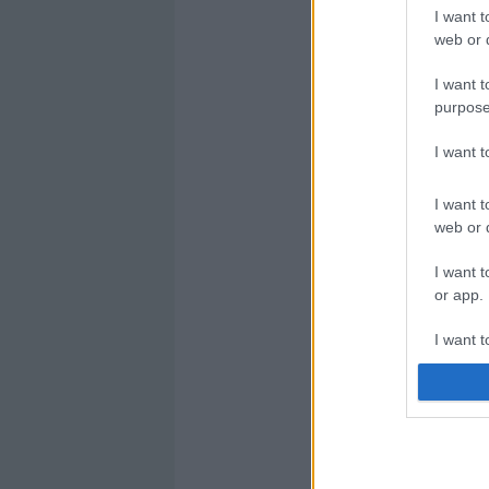
I want t
web or d
I want t
purpose
I want 
I want t
web or d
I want t
or app.
I want t
I want t
authenti