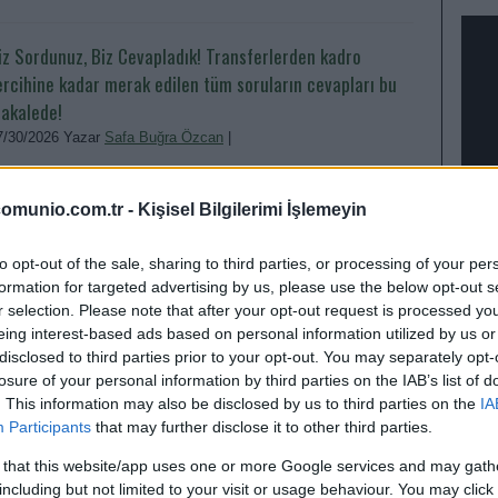
iz Sordunuz, Biz Cevapladık! Transferlerden kadro
ercihine kadar merak edilen tüm soruların cevapları bu
akalede!
7/30/2026 Yazar
Safa Buğra Özcan
|
lk soru-cevap dosyamız yayında! Instagram üzerinden gelen en
ikkat çekici soruları cevapladık. Sallai ilk 11'in vazgeçilmez ismi
omunio.com.tr -
Kişisel Bilgilerimi İşlemeyin
lur mu?
Devam oku »
to opt-out of the sale, sharing to third parties, or processing of your per
formation for targeted advertising by us, please use the below opt-out s
r selection. Please note that after your opt-out request is processed y
illi Aradan Sonra Yeni Bir Sayfa: Anadolu Takımlarının
eing interest-based ads based on personal information utilized by us or
ne Çıkan Golcü Savunmacıları!
disclosed to third parties prior to your opt-out. You may separately opt-
losure of your personal information by third parties on the IAB’s list of
9/09/2025 Yazar
Zeynel Yılmaz
|
. This information may also be disclosed by us to third parties on the
IA
ir milli aranın ardından yeniden Comunio gerçeğine dönüyoruz.
EN D
Participants
that may further disclose it to other third parties.
yi bir oyuncu, her zaman güçlü bir defans hattı kuran ve hatta bu
efansını golcülerden oluşturmaya çalışan olmuştur.
 that this website/app uses one or more Google services and may gath
Devam oku »
including but not limited to your visit or usage behaviour. You may click 