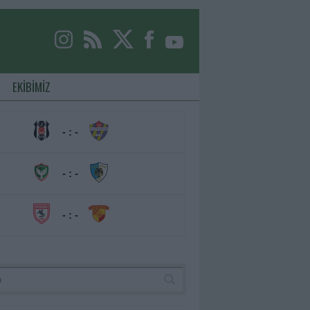
EKİBİMİZ
- : -
- : -
- : -