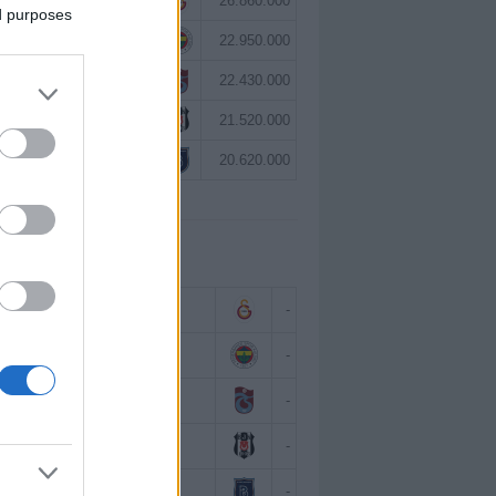
Victor Osimhen
26.860.000
ed purposes
Mason Greenwood
22.950.000
Paul Onuachu
22.430.000
Orkun Kökçü
21.520.000
Eldor Shomurodov
20.620.000
 BAZINDA TOP 5
Victor Osimhen
-
Mason Greenwood
-
Paul Onuachu
-
Orkun Kökçü
-
Eldor Shomurodov
-