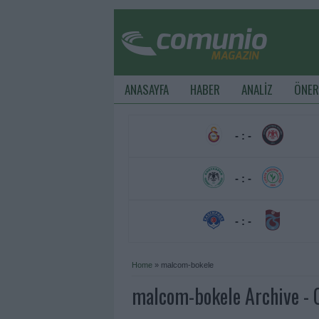
ANASAYFA
HABER
ANALİZ
ÖNER
- : -
- : -
- : -
Home
»
malcom-bokele
malcom-bokele Archive -