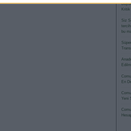
Büyük
Kritik
Siz S
terci
bu ma
Süper
Transf
Anado
Edilm
Comun
En De
Comun
Yeni 
Comun
Hesap