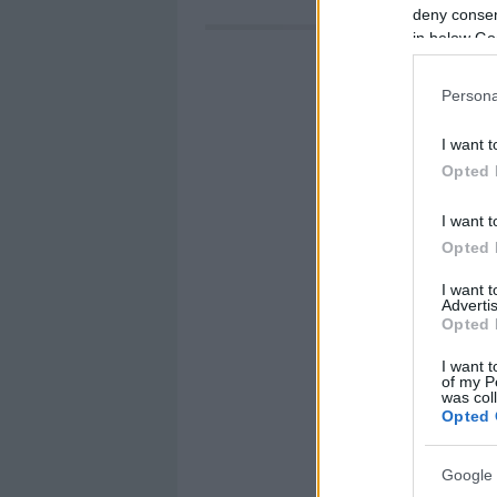
deny consent
in below Go
Persona
I want t
Opted 
I want t
Opted 
I want 
Advertis
Opted 
I want t
of my P
was col
Opted 
Google 