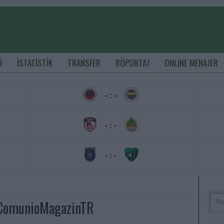
İ
İSTATİSTİK
TRANSFER
RÖPORTAJ
ONLINE MENAJER
- : -
- : -
- : -
 ComunioMagazinTR