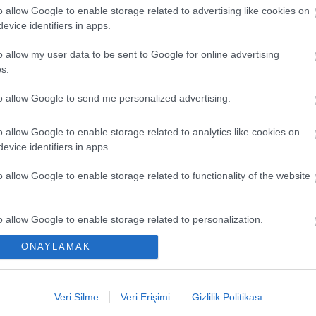
o allow Google to enable storage related to advertising like cookies on
evice identifiers in apps.
o allow my user data to be sent to Google for online advertising
s.
to allow Google to send me personalized advertising.
o allow Google to enable storage related to analytics like cookies on
evice identifiers in apps.
EN Y
o allow Google to enable storage related to functionality of the website
Yeni 
Büyük
o allow Google to enable storage related to personalization.
Düşük
ONAYLAMAK
o allow Google to enable storage related to security, including
Kaçır
cation functionality and fraud prevention, and other user protection.
Ya Pa
Veri Silme
Veri Erişimi
Gizlilik Politikası
Comun