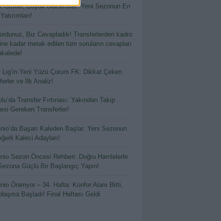
 İsimler, Büyük Beklentiler: Yeni Sezonun En
 Yatırımları!
ordunuz, Biz Cevapladık! Transferlerden kadro
hine kadar merak edilen tüm soruların cevapları
kalede!
 Lig’in Yeni Yüzü Çorum FK: Dikkat Çeken
erler ve İlk Analiz!
lu’da Transfer Fırtınası: Yakından Takip
esi Gereken Transferler!
io’da Başarı Kaleden Başlar: Yeni Sezonun
ğerli Kaleci Adayları!
io Sezon Öncesi Rehberi: Doğru Hamlelerle
Sezona Güçlü Bir Başlangıç Yapın!
io Öneriyor – 34. Hafta: Konfor Alanı Bitti,
laşma Başladı! Final Haftası Geldi