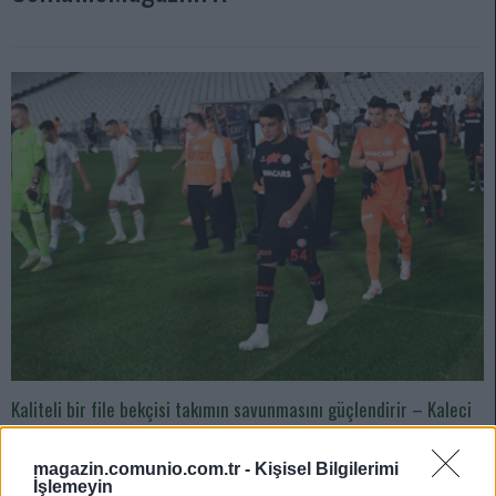
Kaliteli bir file bekçisi takımın savunmasını güçlendirir – Kaleci
önerileri!
10/23/2023 Yazar
Yavuzhan Çürük
|
magazin.comunio.com.tr -
Kişisel Bilgilerimi
İşlemeyin