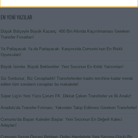
EN YENİ YAZILAR
Düşük Bütçeyle Büyük Kazanç: 400 Bin Altında Kaçırılmaması Gereken
Transfer Fırsatları!
Ya Patlayacak Ya da Parlayacak: Karşınızda Comunio’nun En Riskli
Oyuncuları!
Büyük İsimler, Büyük Beklentiler: Yeni Sezonun En Kritik Yatırımları!
Siz Sordunuz, Biz Cevapladık! Transferlerden kadro tercihine kadar merak
edilen tüm soruların cevapları bu makalede!
Süper Lig’in Yeni Yüzü Çorum FK: Dikkat Çeken Transferler ve İlk Analiz!
Anadolu’da Transfer Fırtınası: Yakından Takip Edilmesi Gereken Transferler!
Comunio’da Başarı Kaleden Başlar: Yeni Sezonun En Değerli Kaleci
Adayları!
Comunio Sezon Öncesi Rehberi: Doğru Hamlelerle Yeni Sezona Güçlü Bir