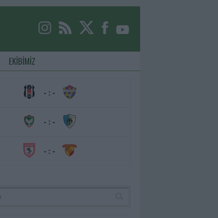
EKİBİMİZ
- : -
- : -
- : -