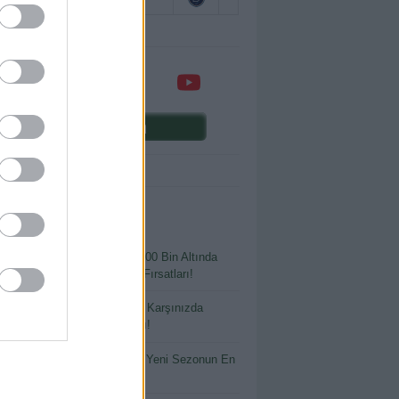
Comunio oyna
ENİ YAZILAR
 Bütçeyle Büyük Kazanç: 400 Bin Altında
ılmaması Gereken Transfer Fırsatları!
tlayacak Ya da Parlayacak: Karşınızda
io’nun En Riskli Oyuncuları!
 İsimler, Büyük Beklentiler: Yeni Sezonun En
 Yatırımları!