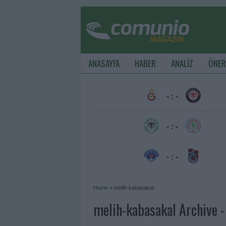
ANASAYFA
HABER
ANALİZ
ÖNER
- : -
- : -
- : -
Home
»
melih-kabasakal
melih-kabasakal Archive