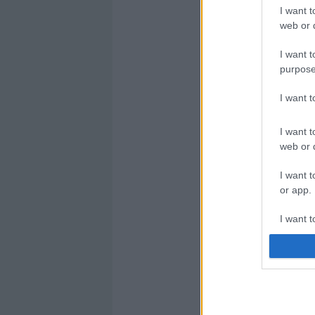
I want t
web or d
I want t
purpose
I want 
I want t
web or d
I want t
or app.
I want t
I want t
authenti