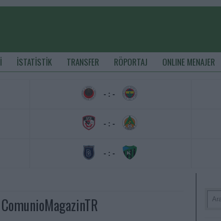
İ
İSTATİSTİK
TRANSFER
RÖPORTAJ
ONLINE MENAJER
- : -
- : -
- : -
 - ComunioMagazinTR