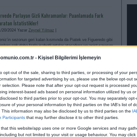
irvede Parlayan Gizli Kahramanlar: Puanlamada Fark
aratan İstatistikler!
1/20/2024 Yazar
Zeynel Yılmaz
|
eniz’in sezonun geri kalan kısmında da Piatek ve Figueredo gibi
simlere çok daha fazla isabetli ortalar atacağına ve asist sayısını
rtıracağına düşünüyorum.
omunio.com.tr -
Kişisel Bilgilerimi İşlemeyin
Devam oku »
to opt-out of the sale, sharing to third parties, or processing of your per
formation for targeted advertising by us, please use the below opt-out s
ikkat Kesik Yiyebilir! “Manzara Ne Kadar Güzel De Olsa
r selection. Please note that after your opt-out request is processed y
şüten Pencereyi Kapatmak Gerekir.”
eing interest-based ads based on personal information utilized by us or
8/29/2024 Yazar
Mirhan Kuzgun
|
disclosed to third parties prior to your opt-out. You may separately opt-
losure of your personal information by third parties on the IAB’s list of
eri kalan haftalarda sakatlık olmadığı sürece iyi bir hamle
. This information may also be disclosed by us to third parties on the
IA
yuncusu olacağını öngörüyorum. İlk 11 planlamasında dikkatli
EN D
Participants
that may further disclose it to other third parties.
lmanız gerekebilir.
Devam oku »
 that this website/app uses one or more Google services and may gath
including but not limited to your visit or usage behaviour. You may click 