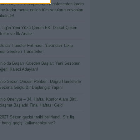
ordunuz, Biz Cevapladık! Transferlerden kadro
hine kadar merak edilen tüm soruların cevapları
kalede!
 Lig’in Yeni Yüzü Çorum FK: Dikkat Çeken
erler ve İlk Analiz!
lu’da Transfer Fırtınası: Yakından Takip
esi Gereken Transferler!
io’da Başarı Kaleden Başlar: Yeni Sezonun
ğerli Kaleci Adayları!
io Sezon Öncesi Rehberi: Doğru Hamlelerle
Sezona Güçlü Bir Başlangıç Yapın!
io Öneriyor – 34. Hafta: Konfor Alanı Bitti,
laşma Başladı! Final Haftası Geldi
2027 Sezon geçişi tarihi belirlendi. Siz lig
k hangi geçişi kullanacaksınız?