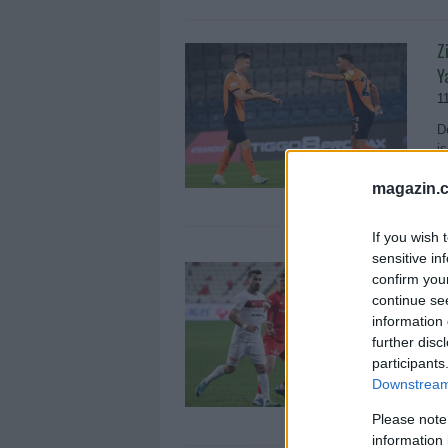
Z
Y
1
D
i
a
magazin.c
If you wish 
sensitive in
D
confirm you
Ü
continue se
0
information 
further disc
G
participants
o
Downstream 
o
Please note
information 