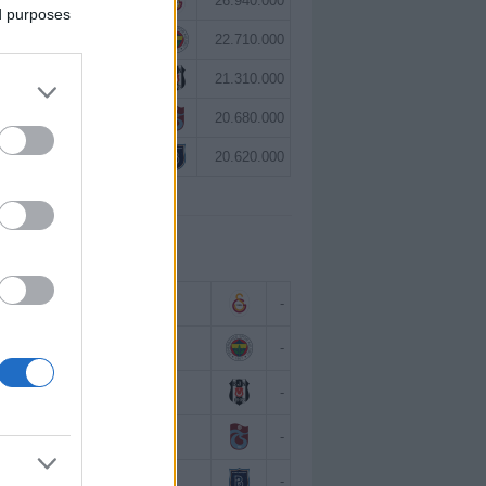
Victor Osimhen
26.940.000
ed purposes
Mason Greenwood
22.710.000
Orkun Kökçü
21.310.000
Paul Onuachu
20.680.000
Eldor Shomurodov
20.620.000
 BAZINDA TOP 5
Victor Osimhen
-
Mason Greenwood
-
Orkun Kökçü
-
Paul Onuachu
-
Eldor Shomurodov
-