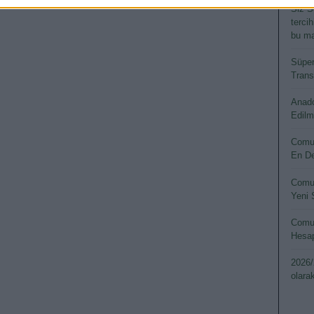
Siz S
terci
bu ma
Süper
Transf
Anado
Edilm
Comun
En De
Comun
Yeni 
Comun
Hesap
2026/
olara