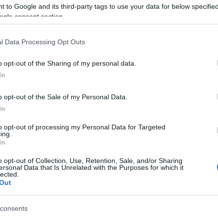
 to Google and its third-party tags to use your data for below specifi
ogle consent section.
ksiklerin Gölgesinde 12. Hafta – Emin’in sınavı Borini
lacak. Onu durduracak potansiyele sahip olduğunu
l Data Processing Opt Outs
üşünüyorum.
0/26/2022 Yazar
Oğuz Oruç
|
o opt-out of the Sharing of my personal data.
min’i bu hafta kullanmaktan çekinenler olabilir ancak Emin’in iyi
In
erformans verip veremeyeceği bence tamamen kendi elinde.
yuncu için de iyi bir sınav olacak böylesi formda hücumculara
o opt-out of the Sale of my Personal Data.
arşı oynamak.
Devam oku »
In
PUAN
to opt-out of processing my Personal Data for Targeted
ing.
In
o opt-out of Collection, Use, Retention, Sale, and/or Sharing
ersonal Data that Is Unrelated with the Purposes for which it
lected.
Out
consents