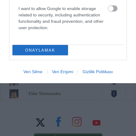
Eldor Shomurodov
20.620.000
I want to allow Google to enable storage
related to security, including authentication
functionality and fraud prevention, and other
user protection.
PUAN BAZINDA TOP 5
Victor Osimhen
-
ONAYLAMAK
Mason Greenwood
-
Paul Onuachu
-
Veri Silme
Veri Erişimi
Gizlilik Politikası
Orkun Kökçü
-
Eldor Shomurodov
-