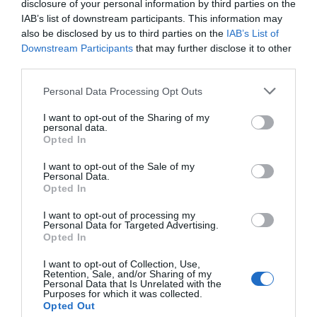
disclosure of your personal information by third parties on the
Savunmada Duvar, Hücumda Gizli Golcü!
IAB’s list of downstream participants. This information may
09/24/2025 Yazar
Zeynel Yılmaz
|
also be disclosed by us to third parties on the
IAB’s List of
Downstream Participants
that may further disclose it to other
Dzhikiya, defanstaki performansının yanı sıra golcü özelliğiyle de
Antalyaspor’a 2 gollük katkı sağladı. 7.13’lük rating ortalamasıyla iyi bir
third parties.
performans ortaya koydu.
Please note that this website/app uses one or more Google
Devam oku »
Personal Data Processing Opt Outs
services and may gather and store information including but
not limited to your visit or usage behaviour. You may click to
I want to opt-out of the Sharing of my
personal data.
grant or deny consent to Google and its third-party tags to
Opted In
use your data for below specified purposes in below Google
consent section.
I want to opt-out of the Sale of my
Personal Data.
Opted In
I want to opt-out of processing my
Personal Data for Targeted Advertising.
Opted In
I want to opt-out of Collection, Use,
Retention, Sale, and/or Sharing of my
Personal Data that Is Unrelated with the
Purposes for which it was collected.
Opted Out