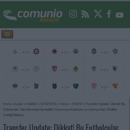
- : -
- : -
- : -
- : -
- : -
- : -
- : -
- : -
- : -
Home
»
Analiz
»
HABER
»
İSTATİSTİK
»
News
»
ÖNERİ
»
Transfer Update: Dikkat! Bu
Futbolcular Takımlarından Ayrılabilir! Oyuncuya Arabistan ve İspanya’dan Teklifler
Geldiği Biliniyor.
Transfer Update: Dikkat! Bu Futbolcular