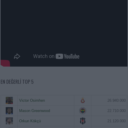
EN DEĞERLI TOP 5
Victor Osimhen
26.940.000
Mason Greenwood
22.710.000
Orkun Kökçü
21.120.000