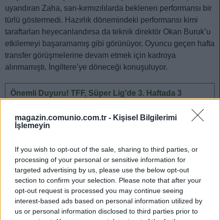
uyandıran Zaha, sarı-kırmızılılarda beklenen performansı bir
türlü göstermedi. Hazırlık dönemindeki performansı kimi
taraftarları heyecanlandırsa da teknik direktör Okan Buruk’u
etkilemeyi başaramamış gibi görünüyor. Oyuncu geçen hafta
transfer görüşmelerine devam etmek için kadroya
alınmamıştı. İngiltere’ye döneceği konuşuluyor.
Önemli Duyuru! TFF, Süper Lig'de 3. Haftada 3
Müsabakayı Erteledi! Puanlama Nasıl Olacak?
Gün geçmiyor ki Türkiye Futbol
magazin.comunio.com.tr -
Kişisel Bilgilerimi
İşlemeyin
Federasyonu, aldığı kararlarla
Comunio menajerlerinin yoğun
mesai yapmasına neden olmasın.
If you wish to opt-out of the sale, sharing to third parties, or
Ülkemizi Avrupa kupalarında temsil
processing of your personal or sensitive information for
eden kulüplerimizin 3. hafta
targeted advertising by us, please use the below opt-out
maçları ertelendi.
section to confirm your selection. Please note that after your
opt-out request is processed you may continue seeing
interest-based ads based on personal information utilized by
us or personal information disclosed to third parties prior to