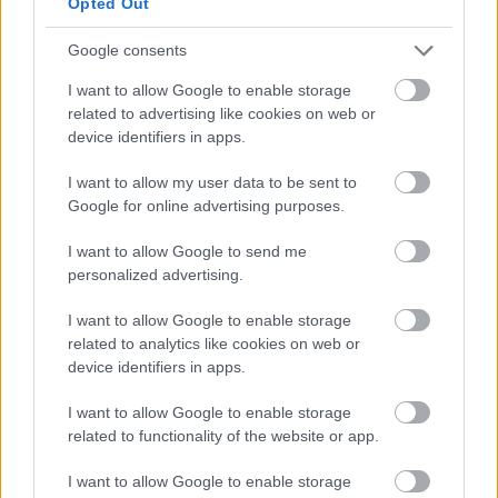
Opted Out
Comunio Trend - Sezona Sürpriz Giriş Yapan
Futbolcuların Piyasa Değeri Analizi: Defans Hattının
Google consents
"İngiliz Anahtarı"!
Nerede görev verilirse verilsin
I want to allow Google to enable storage
istikrarlı bir şekilde oynamaya
related to advertising like cookies on web or
devam ediyor. Bu hafta
device identifiers in apps.
performansını bir golle süsledi.
Duran topların aranan adamı olan
I want to allow my user data to be sent to
Jure, değerini katlamaya devam
Google for online advertising purposes.
edecektir.
I want to allow Google to send me
personalized advertising.
I want to allow Google to enable storage
related to analytics like cookies on web or
Rey Manaj
device identifiers in apps.
Geçen sezona damga vuran Sivasspor’un yıldız forveti Manaj, transferde
I want to allow Google to enable storage
ismi en çok geçenlerden. Sivasspor’un yüksek bonservis beklentisi
related to functionality of the website or app.
oyuncunun hala ayrılmamasına neden olsa da ben oyuncunun transfer
olacağını düşünüyorum. Trabzonspor’un listesinde de olduğu konuşulan
I want to allow Google to enable storage
oyuncuya Arabistan ve İspanya’dan da tekliflerin olduğu biliniyor.