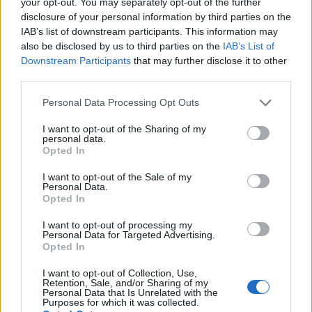
your opt-out. You may separately opt-out of the further
disclosure of your personal information by third parties on the
Edouard Michut
IAB’s list of downstream participants. This information may
also be disclosed by us to third parties on the
IAB’s List of
Mali krizde olan Adana Demirspor, transfer yasağının yanı
Downstream Participants
that may further disclose it to other
sıra elindeki oyuncuları da tutamıyor. Geçtiğimiz gün Milad
third parties.
Mohammadi ile yolları ayırlmışları. Kulislerde Fransız yıldız
Please note that this website/app uses one or more Google
Personal Data Processing Opt Outs
Michut ile de yolların ayrılmak üzere olduğu konuşuluyor.
services and may gather and store information including but
Fazlasıyla kan kaybeden Demirspor’u zor günler bekliyor.
not limited to your visit or usage behaviour. You may click to
I want to opt-out of the Sharing of my
personal data.
grant or deny consent to Google and its third-party tags to
Opted In
use your data for below specified purposes in below Google
consent section.
I want to opt-out of the Sale of my
Enis Bardhi
Personal Data.
Opted In
Transfer dönemini hareketli geçirse de sezona istediği gibi
I want to opt-out of processing my
başlayamayan Trabzonspor’da birçok oyuncuyla yollar
Personal Data for Targeted Advertising.
Opted In
ayrılmak üzere. Fountas ve Teklic’in ayrılığı kesin. Ancak 1
yabancı transfer daha yapacakları için 3. bir isimle daha
I want to opt-out of Collection, Use,
yollar ayrılacak. Bu isim muhtemelen Enis Bardhi olacak.
Retention, Sale, and/or Sharing of my
Personal Data that Is Unrelated with the
Purposes for which it was collected.