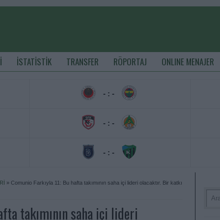
İ
İSTATİSTİK
TRANSFER
RÖPORTAJ
ONLINE MENAJER
- : -
- : -
- : -
Rİ
»
Comunio Farkıyla 11: Bu hafta takımının saha içi lideri olacaktır. Bir katkı
fta takımının saha içi lideri