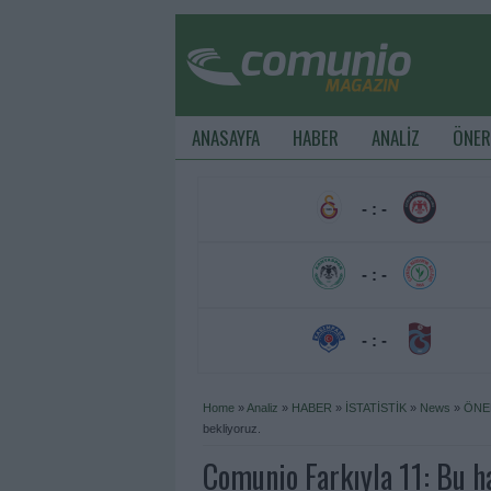
ANASAYFA
HABER
ANALİZ
ÖNER
- : -
- : -
- : -
Home
»
Analiz
»
HABER
»
İSTATİSTİK
»
News
»
ÖNE
bekliyoruz.
Comunio Farkıyla 11: Bu ha