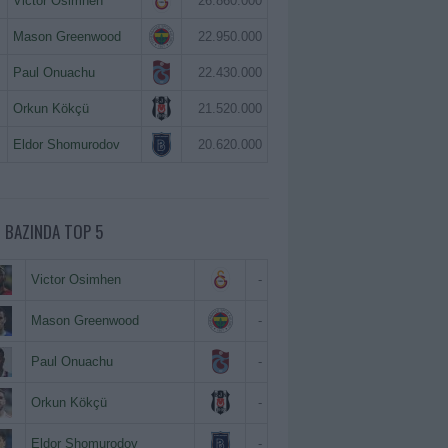
Victor Osimhen
26.860.000
Mason Greenwood
22.950.000
Paul Onuachu
22.430.000
Orkun Kökçü
21.520.000
Eldor Shomurodov
20.620.000
 BAZINDA TOP 5
Victor Osimhen
-
Mason Greenwood
-
Paul Onuachu
-
Orkun Kökçü
-
Eldor Shomurodov
-