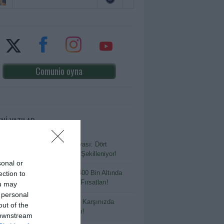
Comunio oyna
ENİ YAZILAR
Sezon Öncesi Transfer Dosyası: Dört
lerden Anadolu’ya Kadrolar Şekilleniyor!
sonal or
 Bütçeyle Büyük Kazanç: 400 Bin Altında
ection to
ılmaması Gereken Transfer Fırsatları!
ou may
 personal
tlayacak Ya da Parlayacak: Karşınızda
out of the
io’nun En Riskli Oyuncuları!
 downstream