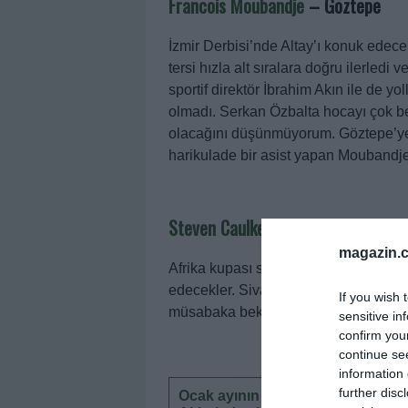
Francois Moubandje
–
Göztepe
İzmir Derbisi’nde Altay’ı konuk edece
tersi hızla alt sıralara doğru ilerled
sportif direktör İbrahim Akın ile de yoll
olmadı. Serkan Özbalta hocayı çok 
olacağını düşünmüyorum. Göztepe’ye 
harikulade bir asist yapan Moubandj
Steven Caulker
–
Gaziantep Fk
magazin.c
Afrika kupası sonrası takıma katıldı 
edecekler. Sivasspor’da da takıma dö
If you wish 
müsabaka beklemekle birlikte clean 
sensitive in
confirm you
continue se
information 
further disc
Ocak ayının en iyileri: TOP 5! Mü