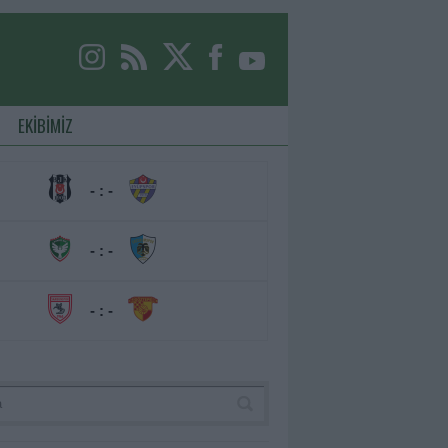
EKİBİMİZ
- : -
- : -
- : -