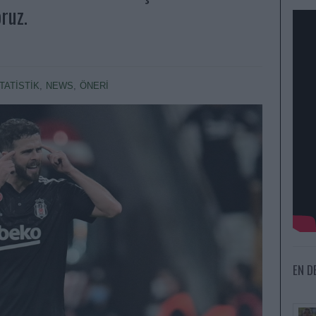
oruz.
STATİSTİK
,
NEWS
,
ÖNERİ
EN D