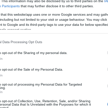
. This information may also be disclosed by us to third parties on the
IA
Büyük
Participants
that may further disclose it to other third parties.
Kritik
aba eski günlerine dönüş yaptı. Galatasaray'da
en adam olarak gönderilen Akbaba, kendine bir kez
 that this website/app uses one or more Google services and may gath
Siz S
enen Alanyaspor camiasını hayal kırıklığına
including but not limited to your visit or usage behaviour. You may click 
terci
ı.
 to Google and its third-party tags to use your data for below specifi
bu ma
ogle consent section.
Süper
Transf
l Data Processing Opt Outs
Anado
o opt-out of the Sharing of my personal data.
Edilm
In
rük
Comun
En De
o opt-out of the Sale of my Personal Data.
ıl henüz beklediğimiz katkıyı veremedi. Bu hafta
In
Comun
rcihi olacaktır. Zukanovic de hem hücum performansı
Yeni 
to opt-out of processing my Personal Data for Targeted
daki eksiklikleri sebebiyle akıllara gelmesi
ing.
Comun
In
Hesap
o opt-out of Collection, Use, Retention, Sale, and/or Sharing
ersonal Data that Is Unrelated with the Purposes for which it
lected.