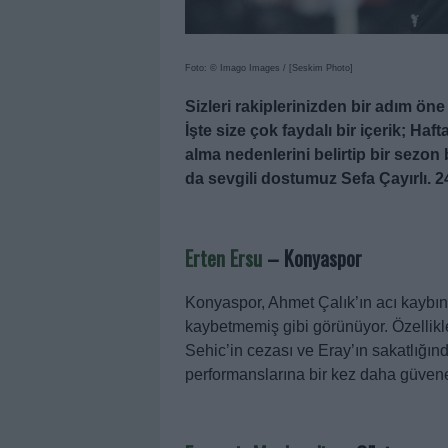
Foto: © Imago Images / [Seskim Photo]
Sizleri rakiplerinizden bir adım ön
İşte size çok faydalı bir içerik; Haf
alma nedenlerini belirtip bir sezon
da sevgili dostumuz Sefa Çayırlı. 24
Erten Ersu
–
Konyaspor
Konyaspor, Ahmet Çalık’ın acı kaybı
kaybetmemiş gibi görünüyor. Özellikl
Sehic’in cezası ve Eray’ın sakatlığın
performanslarına bir kez daha güven