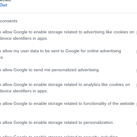
Out
lacaktır fakat ben ortada bir maç bekliyorum.
consents
rken ve iyi giderken hem Davidson hem Efecan’ın
ivasyon problemi yaşayacaklarını düşünüyorum.
o allow Google to enable storage related to advertising like cookies on
Kılınç olabilir. Son maçın Bernardo Silva’sı Emre
evice identifiers in apps.
o allow my user data to be sent to Google for online advertising
s.
to allow Google to send me personalized advertising.
kun isimlerden biri de Pjanic. Bu hafta iç sahada iyi
o allow Google to enable storage related to analytics like cookies on
 Beşiktaş’ın. Josef’in yokluğu, Ghezzal’in olmama
evice identifiers in apps.
ğı noktasında düşündürüyor beni. Bir katkı bekliyorum.
o allow Google to enable storage related to functionality of the website
o allow Google to enable storage related to personalization.
Maç haftası için kadronuzu belirlerken bu
o allow Google to enable storage related to security, including