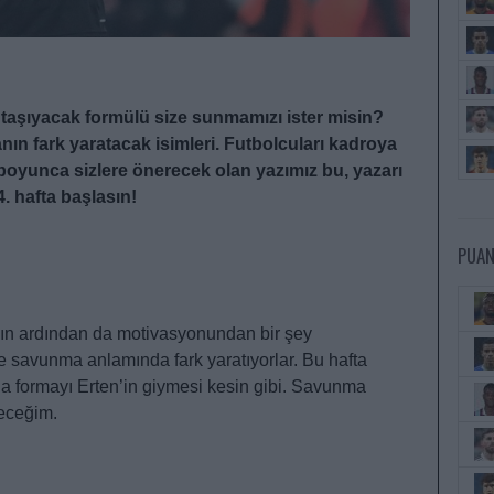
e taşıyacak formülü size sunmamızı ister misin?
tanın fark yaratacak isimleri. Futbolcuları kadroya
 boyunca sizlere önerecek olan yazımız bu, yazarı
. hafta başlasın!
PUAN
nın ardından da motivasyonundan bir şey
e savunma anlamında fark yaratıyorlar. Bu hafta
da formayı Erten’in giymesi kesin gibi. Savunma
eceğim.