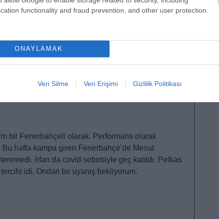
 önemli oyuncuların eksikliği takımınızdaki
cation functionality and fraud prevention, and other user protection.
arın ekstra bir performans gösterip daha yüksek
kazanmanıza yardımcı olacaktır. Saha içi ile Comunio
i bu dengeyi oturtmak için sıkı bir oyuncu ve takipçi
erekiyor.
ONAYLAMAK
Veri Silme
Veri Erişimi
Gizlilik Politikası
m bir Fenerbahçeli olarak. Performans olarak
. Bu hafta kampa giren Fenerbahçe’de Mesut
teremedi. İrfan da covid sebebiyle geç katıldı. Pelkas
ercihi idi. Ondan bir uyanış bekliyorum.