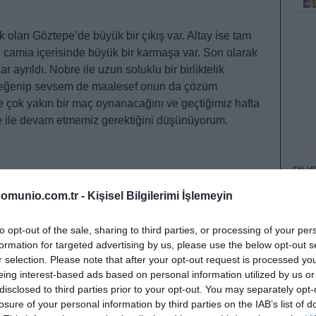
k olan Göztepe’de büyük bir çıkış var. Altay ise tam
i ve camia içerisinde büyük bir karmaşa var. Son olarak
ar ayrıldı. Nobre ile uzun soluklu bir birliktelik
beğenip sevsem de maalesef onun da çözüm
çok yakın bir maç oynanacağını ve geçtiğimiz hafta
e ile devam etmemiz gerektiğini düşünüyorum.
EN Y
omunio.com.tr -
Kişisel Bilgilerimi İşlemeyin
Yeni 
Caulker. Bu hafta iç sahada Sivasspor’u konuk
Büyük
nen oyuncular olsa da Gaziantep’e yakın bir
to opt-out of the sale, sharing to third parties, or processing of your per
sheet ihtimalinin de yüksek olduğunu düşünüyorum.
Düşük
formation for targeted advertising by us, please use the below opt-out s
Kaçır
r selection. Please note that after your opt-out request is processed y
eing interest-based ads based on personal information utilized by us or
Ya Pa
disclosed to third parties prior to your opt-out. You may separately opt-
Comun
losure of your personal information by third parties on the IAB’s list of
thiş bir ivme yakalayan Alanya ekibi bunu Emre