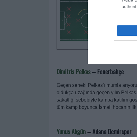
Rakipteki
authenti
futbolcul
puanlar 
arasındak
olmanız g
Dimitris Pelkas
–
Fenerbahçe
Geçen seneki Pelkas’ı mumla arıyoru
oldukça uzağında geçen yılın Pelkas
sakatlığı sebebiyle kampa katılım gös
tüm kamp boyunca İsmail hocanın ilk t
Yunus Akgün
–
Adana Demirspor