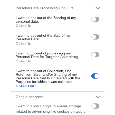
Please note that this website/app uses one or more Google
Paul Bernardoni
Personal Data Processing Opt Outs
services and may gather and store information including but
not limited to your visit or usage behaviour. You may click to
I want to opt-out of the Sharing of my
Konyaspor evinde Pendikspor’u ağırlayacak. Pendikspor,
personal data.
grant or deny consent to Google and its third-party tags to
Opted In
hücumda kaleyi deneyen bir takım olsa da organize ve gol
use your data for below specified purposes in below Google
beklentisi yüksek ataklar yapmakta zorlanıyorlar. Konyaspor
consent section.
I want to opt-out of the Sale of my
Personal Data.
evinde kazanıp 4 maçtır süren galibiyet hasretini sona
Opted In
erdirmek isteyecek. Tecrübeli file bekçisi bu yolda önemli
katkı verebilir.
I want to opt-out of processing my
Personal Data for Targeted Advertising.
Opted In
5M> Orta Saha Önerileri - Takımının önemli
aktörlerinden biri olduğunu kanıtlama yolunda emin
I want to opt-out of Collection, Use,
Retention, Sale, and/or Sharing of my
adımlarla ileriliyor.
Personal Data that Is Unrelated with the
Purposes for which it was collected.
Bu sezonki oyunu ile herkesi
Opted Out
şaşırtan Çaykur Rizespor’da bunu
sağlayan temel aktörlerden biri de
Google consents
22 yaşındaki genç Bosnalı.
Liverpool altyapısında yetişen
I want to allow Google to enable storage
genç yıldız, Rizespor gibi sezona
related to advertising like cookies on web or