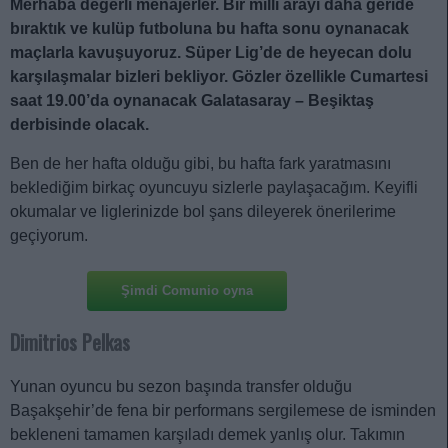
Merhaba değerli menajerler. Bir milli arayı daha geride
bıraktık ve kulüp futboluna bu hafta sonu oynanacak
maçlarla kavuşuyoruz. Süper Lig’de de heyecan dolu
karşılaşmalar bizleri bekliyor. Gözler özellikle Cumartesi
saat 19.00’da oynanacak Galatasaray – Beşiktaş
derbisinde olacak.
Ben de her hafta olduğu gibi, bu hafta fark yaratmasını
beklediğim birkaç oyuncuyu sizlerle paylaşacağım. Keyifli
okumalar ve liglerinizde bol şans dileyerek önerilerime
geçiyorum.
Şimdi Comunio oyna
Dimitrios Pelkas
Yunan oyuncu bu sezon başında transfer olduğu
Başakşehir’de fena bir performans sergilemese de isminden
bekleneni tamamen karşıladı demek yanlış olur. Takımın