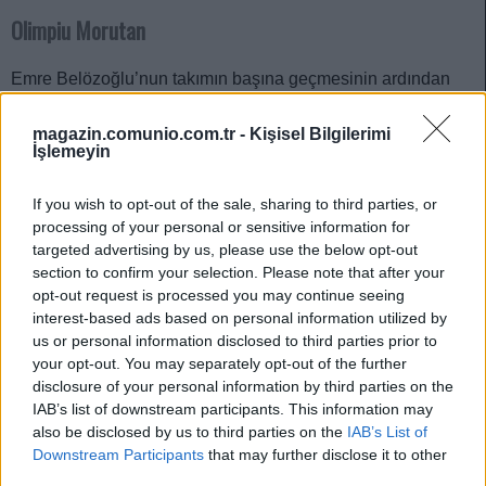
Olimpiu Morutan
Emre Belözoğlu’nun takımın başına geçmesinin ardından
çıktığı ilk maçta Kayserispor’u adeta sahadan silen
Ankaragücü, İstanbulspor karşısında da ağır favori.
magazin.comunio.com.tr -
Kişisel Bilgilerimi
İşlemeyin
Ankaragücü’nün zorlanmadan kazanacağını düşündüğüm
karşılaşmada Emre Belözoğlu’nun yeteneğine çok
If you wish to opt-out of the sale, sharing to third parties, or
inandığını vurguladığı Morutan, maçın kilit isimlerinden biri
processing of your personal or sensitive information for
olabilir.
targeted advertising by us, please use the below opt-out
İsmail Yüksek
section to confirm your selection. Please note that after your
opt-out request is processed you may continue seeing
interest-based ads based on personal information utilized by
Ligde henüz puan kaybı yaşamayan lider Fenerbahçe,
us or personal information disclosed to third parties prior to
evinde Hatayspor’u ağırlayacak. Kağıt üstünde Fenerbahçe
your opt-out. You may separately opt-out of the further
ağır favori görünse de ben o kadar kolay bir maç olacağını
disclosure of your personal information by third parties on the
düşünmüyorum. Hatayspor, ligde en az gol yiyen ekiplerden
IAB’s list of downstream participants. This information may
biri. Maçın önemli bir kısmının orta saha mücadelesi olarak
also be disclosed by us to third parties on the
IAB’s List of
Downstream Participants
that may further disclose it to other
geçeceğini düşünüyorum. İsmail çok formda ve gireceği
third parties.
fazla sayıda ikili mücadele ile maçın kilit oyuncusu olabilir.