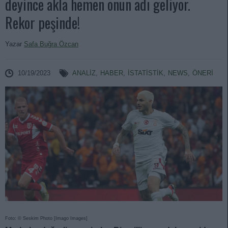
deyince akla hemen onun adı geliyor.
Rekor peşinde!
Yazar
Safa Buğra Özcan
10/19/2023
ANALIZ
,
HABER
,
İSTATİSTİK
,
NEWS
,
ÖNERİ
Foto: © Seskim Photo [Imago Images]