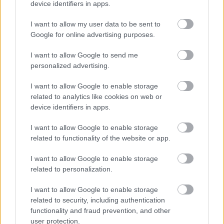
iyi bir giriş yaparak başladı.
device identifiers in apps.
I want to allow my user data to be sent to
Mauro Icardi
Google for online advertising purposes.
I want to allow Google to send me
Derbi deyince akla hemen onun adı geliyor. Galatasaray’ın
personalized advertising.
süper yıldızı Mauro Icardi, oynadığı tüm derbi maçlarda gol
atma başarısı göstererek bizleri kendine hayran bıraktı.
I want to allow Google to enable storage
Yıldız oyuncuyu motive eden bir detay daha olacak. Eğer bu
related to analytics like cookies on web or
maçta da gol atmayı başarırsa bir diğer Galatasaray
device identifiers in apps.
efsanesi Gherge Hagi ile paylaştığı; ‘derbilerde en çok gol
I want to allow Google to enable storage
atan yabancı oyuncu’ unvanını tek başına eline geçirecek ve
related to functionality of the website or app.
bunu 1.5 sezon geçirmeden yapacak.
I want to allow Google to enable storage
related to personalization.
I want to allow Google to enable storage
related to security, including authentication
functionality and fraud prevention, and other
user protection.