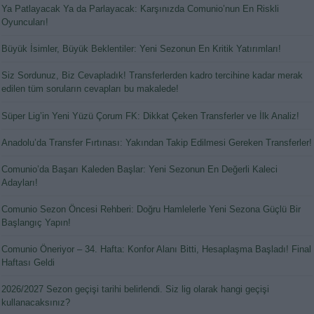
Ya Patlayacak Ya da Parlayacak: Karşınızda Comunio’nun En Riskli
Oyuncuları!
Büyük İsimler, Büyük Beklentiler: Yeni Sezonun En Kritik Yatırımları!
Siz Sordunuz, Biz Cevapladık! Transferlerden kadro tercihine kadar merak
edilen tüm soruların cevapları bu makalede!
Süper Lig’in Yeni Yüzü Çorum FK: Dikkat Çeken Transferler ve İlk Analiz!
Anadolu’da Transfer Fırtınası: Yakından Takip Edilmesi Gereken Transferler!
Comunio’da Başarı Kaleden Başlar: Yeni Sezonun En Değerli Kaleci
Adayları!
Comunio Sezon Öncesi Rehberi: Doğru Hamlelerle Yeni Sezona Güçlü Bir
Başlangıç Yapın!
Comunio Öneriyor – 34. Hafta: Konfor Alanı Bitti, Hesaplaşma Başladı! Final
Haftası Geldi
2026/2027 Sezon geçişi tarihi belirlendi. Siz lig olarak hangi geçişi
kullanacaksınız?