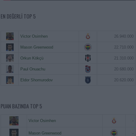
EN DEĞERLI TOP 5
Victor Osimhen
26.940.000
Mason Greenwood
22.710.000
Orkun Kökçü
21.310.000
Paul Onuachu
20.680.000
Eldor Shomurodov
20.620.000
PUAN BAZINDA TOP 5
Victor Osimhen
-
Mason Greenwood
-