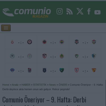
- : -
- : -
- : -
- : -
- : -
- : -
- : -
- : -
- : -
Home
»
Analiz
»
HABER
»
İSTATİSTİK
»
News
»
ÖNERİ
»
Comunio Öneriyor – 9. Hafta:
Derbi deyince akla hemen onun adı geliyor. Rekor peşinde!
Comunio Öneriyor – 9. Hafta: Derbi