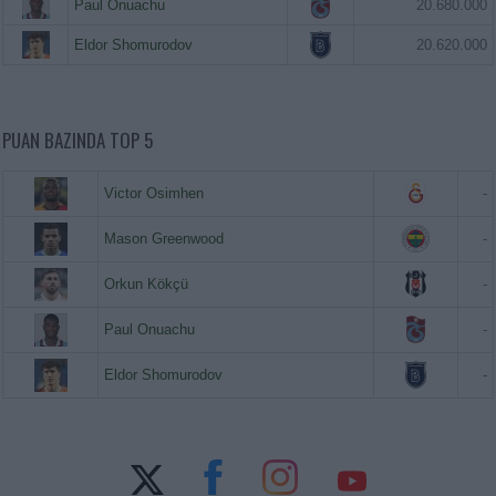
Paul Onuachu
20.680.000
Eldor Shomurodov
20.620.000
PUAN BAZINDA TOP 5
Victor Osimhen
-
Mason Greenwood
-
Orkun Kökçü
-
Paul Onuachu
-
Eldor Shomurodov
-