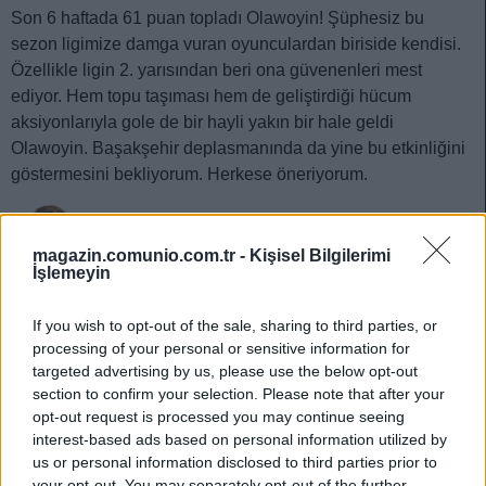
Son 6 haftada 61 puan topladı Olawoyin! Şüphesiz bu
sezon ligimize damga vuran oyunculardan biriside kendisi.
Özellikle ligin 2. yarısından beri ona güvenenleri mest
ediyor. Hem topu taşıması hem de geliştirdiği hücum
aksiyonlarıyla gole de bir hayli yakın bir hale geldi
Olawoyin. Başakşehir deplasmanında da yine bu etkinliğini
göstermesini bekliyorum. Herkese öneriyorum.
magazin.comunio.com.tr -
Kişisel Bilgilerimi
Denis Dragus /
vs
İşlemeyin
Son haftalarda Gaziantepspor’da işler hiç iyi gitmiyor. Takım
If you wish to opt-out of the sale, sharing to third parties, or
beklediğim toparlanmayı yakalayamadı ve serbest düşüşe
processing of your personal or sensitive information for
başladı. Şimdi de kendi evlerinde Kasımpaşa’ya karşı zor bir
targeted advertising by us, please use the below opt-out
section to confirm your selection. Please note that after your
maç onları bekliyor. Ben bu maçta Denis Dragus’un sahne
opt-out request is processed you may continue seeing
alacağını düşünüyorum. Estetik bir gole daha imza atabilir.
interest-based ads based on personal information utilized by
İyi bir seçim olacaktır.
us or personal information disclosed to third parties prior to
your opt-out. You may separately opt-out of the further