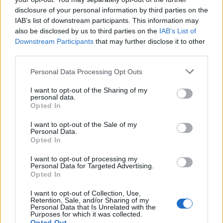
Yıldızlar Geçidi - PD 10 Milyonu Aşmış ve Gelecek
disclosure of your personal information by third parties on the
Performansı Merak Edilen 5 Yıldızın Analizi!
IAB’s list of downstream participants. This information may
also be disclosed by us to third parties on the
IAB’s List of
Süper Kupa dolayısıyla verilen
Downstream Participants
that may further disclose it to other
aranın sonuna geldik. Avrupa
third parties.
Lig'leri oynanıyor olsa da ligimizin
tadını başka hiçbir yerde
Please note that this website/app uses one or more Google
Personal Data Processing Opt Outs
bulamıyoruz.
services and may gather and store information including but
not limited to your visit or usage behaviour. You may click to
I want to opt-out of the Sharing of my
personal data.
grant or deny consent to Google and its third-party tags to
Opted In
use your data for below specified purposes in below Google
consent section.
I want to opt-out of the Sale of my
Personal Data.
Opted In
Adam Buksa /
vs
I want to opt-out of processing my
Personal Data for Targeted Advertising.
2 haftadır sessiz olan Buksa’nın Hatayspor karşısında
Opted In
sessizliğini bozacağını düşünüyorum. Hiç şüphesiz Küme
I want to opt-out of Collection, Use,
hattının sadece bir basamak üstünde olan Hatayspor maçı
Retention, Sale, and/or Sharing of my
kazanmak için elinden geleni yapacaktır. Gol bulmaya
Personal Data that Is Unrelated with the
Purposes for which it was collected.
normalden daha çok çalışacaktır. Ancak arkada bıraktıkları
Opted Out