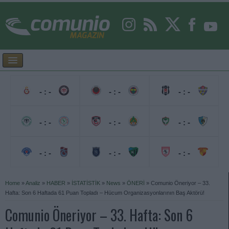
- : -
- : -
- : -
- : -
- : -
- : -
- : -
- : -
- : -
Home
»
Analiz
»
HABER
»
İSTATİSTİK
»
News
»
ÖNERİ
»
Comunio Öneriyor – 33.
Hafta: Son 6 Haftada 61 Puan Topladı – Hücum Organizasyonlarının Baş Aktörü!
Comunio Öneriyor – 33. Hafta: Son 6