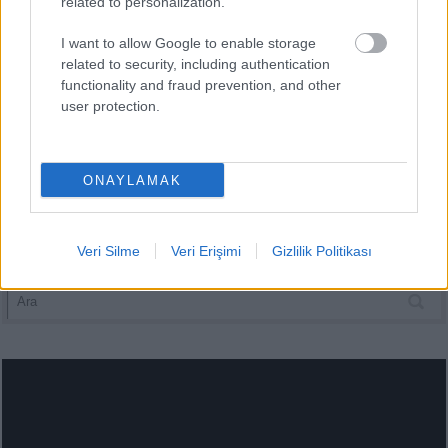
related to personalization.
savunma yapmayı tercih ediyorlar. Rakipler için uzaktan
şutlara elverişli bir durum yaratacağını düşünüyorum. Bu
I want to allow Google to enable storage
yüzden tercihim Szymanski’den yana.
related to security, including authentication
functionality and fraud prevention, and other
user protection.
ONAYLAMAK
Veri Silme
Veri Erişimi
Gizlilik Politikası