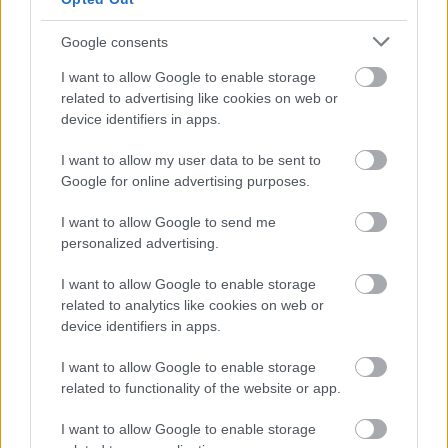
boşluklarla Antalyaspor hızlı oyun planları kurup rakibini
gafil avlayabilir. Bu avcılığı da Adam Buksa’nın yapmasını
Google consents
bekliyorum.
I want to allow Google to enable storage
related to advertising like cookies on web or
device identifiers in apps.
Sebastian Szymanski /
vs
I want to allow my user data to be sent to
Google for online advertising purposes.
Kritik haftalara gelindi ve artık hiçbir hatanın telafisi kalmadı.
Hiçbir puan kaybının şakası yok artık. Fenerbahçe ne
I want to allow Google to send me
personalized advertising.
pahasına olursa olsun Sivasspor deplasmanından mutlak 3
puanla ayrılmak zorunda. Haftalardır söylediğim ve
I want to allow Google to enable storage
inandığım gibi son haftalarda Szymanski’nin sene başı
related to analytics like cookies on web or
performansına göz kırpacağına inanıyorum. Galatasaray’da
device identifiers in apps.
nasıl son haftaların oyuncsununun Ziyech olduğunu
düşünüyorsam Fenerbahçe’de de o ismin Szymanski
I want to allow Google to enable storage
olacağını düşünüyorum. Sivasspor deplasmanında ceza
related to functionality of the website or app.
sahası dışından estetik bir golle ben burdayım diyeceğini
I want to allow Google to enable storage
öngörüyorum. Çünkü ceza sahası içinde çok kalabalık