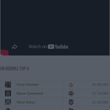
EN DEĞERLI TOP 5
Victor Osimhen
26.940.000
Mason Greenwood
22.710.000
Orkun Kökçü
21.310.000