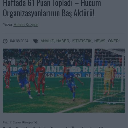
Haftada 61 Puan Topladı – Hücum
Organizasyonlarının Baş Aktörü!
Yazar
Mirhan Kuzgun
04/18/2024
ANALIZ
,
HABER
,
İSTATİSTİK
,
NEWS
,
ÖNERİ
Foto: © Çaykur Rizespor [X]