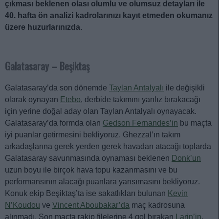
çıkması beklenen olası olumlu ve olumsuz detayları ile
40. hafta ön analizi kadrolarınızı kayıt etmeden okumanız
üzere huzurlarınızda.
Galatasaray – Beşiktaş
Galatasaray’da son dönemde
Taylan Antalyalı
ile değişikli
olarak oynayan
Etebo
, derbide takımını yanlız bırakacağı
için yerine doğal aday olan Taylan Antalyalı oynayacak.
Galatasaray’da formda olan
Gedson Fernandes’in
bu maçta
iyi puanlar getirmesini bekliyoruz. Ghezzal’ın takım
arkadaşlarına gerek yerden gerek havadan atacağı toplarda
Galatasaray savunmasında oynaması beklenen
Donk’un
uzun boyu ile birçok hava topu kazanmasını ve bu
performansının alacağı puanlara yansımasını bekliyoruz.
Konuk ekip Beşiktaş’ta ise sakatlıkları bulunan
Kevin
N’Koudou
ve
Vincent Aboubakar’da
maç kadrosuna
alınmadı. Son maçta rakip filelerine 4 gol bırakan
Larin’in
,