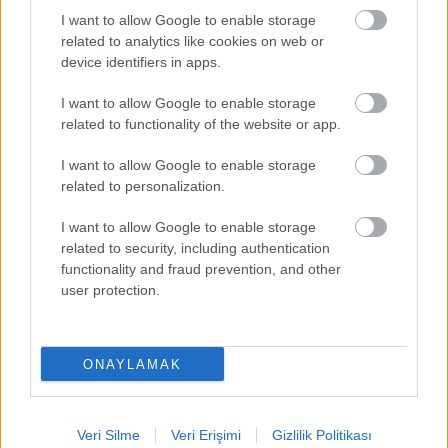
isimler arasında.
I want to allow Google to enable storage
Skor tahmini 1-2
related to analytics like cookies on web or
device identifiers in apps.
I want to allow Google to enable storage
Kayserispor – Gaziantep
related to functionality of the website or app.
Kayserispor’da
Pedro Henrique
ve
İlhan Parlak
, Gaziantep
I want to allow Google to enable storage
FK’nın savunmada vereceği boşlukları iyi değerlendirerek
related to personalization.
gol ve goller bulabilirler.
Uğur Demirok
ise bu maçta sürpriz
I want to allow Google to enable storage
golcü olabilir. Konuk ekip Gaziantep FK’da gole en yakın
related to security, including authentication
isim olan
Muhammed Demir
, son maçın aksine bu maçta
functionality and fraud prevention, and other
daha zorlu savunma oyuncularına karşı oynayacağı için gol
user protection.
atsa bile istatistikleri puanını oldukça düşürebilir.
Djilobodji
,
Günay
ve
Güray Vural
iyi puanlar getirebilecek diğerisimler.
Skor tahmini 2-1
ONAYLAMAK
Veri Silme
Veri Erişimi
Gizlilik Politikası
Nisan ayının en fazla puan toplayan futbolcuları: TOP