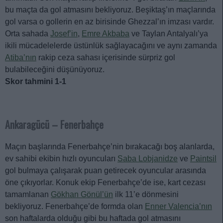
bu maçta da gol atmasını bekliyoruz. Beşiktaş’ın maçlarında
gol varsa o gollerin en az birisinde Ghezzal’ın imzası vardır.
Orta sahada
Josef’in
,
Emre Akbaba
ve Taylan Antalyalı’ya
ikili mücadelelerde üstünlük sağlayacağını ve aynı zamanda
Atiba’nın
rakip ceza sahası içerisinde sürpriz gol
bulabileceğini düşünüyoruz.
Skor tahmini 1-1
Ankaragücü – Fenerbahçe
Maçın başlarında Fenerbahçe’nin bırakacağı boş alanlarda,
ev sahibi ekibin hızlı oyuncuları
Saba Lobjanidze
ve
Paintsil
gol bulmaya çalışarak puan getirecek oyuncular arasında
öne çıkıyorlar. Konuk ekip Fenerbahçe’de ise, kart cezası
tamamlanan
Gökhan Gönül’ün
ilk 11’e dönmesini
bekliyoruz. Fenerbahçe’de formda olan
Enner Valencia’nın
son haftalarda olduğu gibi bu haftada gol atmasını