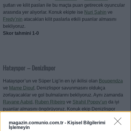
şutları ve kilit pasları ile bu maçta puan getirecek oyuncular
arasında yer alıyorlar. Konuk ekipte ise
Nuri Şahin
ve
Fredy’nin
atacakları kilit paslarla etkili puanlar almasını
bekliyoruz.
Skor tahmini 1-0
Hatayspor – Denizlispor
Hatayspor’un ve Süper Lig’in en iyi ikilisi olan
Boupendza
ve
Mame Diouf
, Denizlispor savunmasını oldukça
zorlayacaklar ve gol bulmalarını bekliyoruz. Aynı zamanda
Rayane Aabid
,
Ruben Ribeiro
ve
Strahil Popov’un
da iyi
puanlar almasını öngörüyoruz. Konuk ekip Denizlispor
geçtiğimiz hafta Süper Lig’e veda etmeyi garantiledi.
magazin.comunio.com.tr -
Kişisel Bilgilerimi
Dolayısıyla ciddi bir rotasyon olma ihtimali yüksek. Genç
İşlemeyin
ağırlıklı kadro ile maça çıkmalarını bekliyoruz.