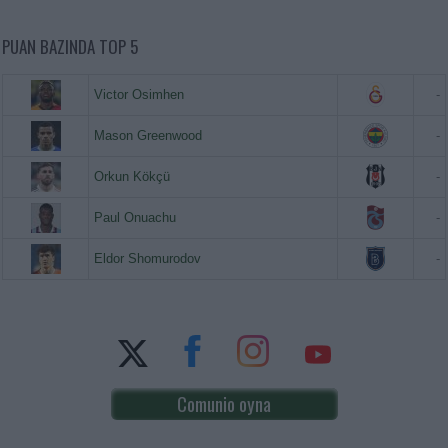
PUAN BAZINDA TOP 5
Victor Osimhen
-
Mason Greenwood
-
Orkun Kökçü
-
Paul Onuachu
-
Eldor Shomurodov
-
Comunio oyna