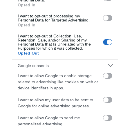
Personal Data.
İki takımında orta sahaları güçlü ve teknik. Bu maçta iki
Opted In
takımın da orta sahasına baktığımızda en çok güven veren
I want to opt-out of processing my
isimlerden birisi
Soner Aydoğdu
. Son haftaların golcü
Personal Data for Targeted Advertising.
isimleri
Cikalleshi
ve
Adis Jahovic’in
skor anlamında yine
Opted In
üretken olacaklarını düşünüyoruz.
I want to opt-out of Collection, Use,
Skor tahmini 2-2
Retention, Sale, and/or Sharing of my
Personal Data that Is Unrelated with the
Purposes for which it was collected.
Opted Out
Erzurumspor – Kasımpaşa
Google consents
Erzurumspor’da kart cezası sona eren
Emrah Başsan
I want to allow Google to enable storage
related to advertising like cookies on web or
yeniden ilk 11’e dönüyor. Emrah Başsan, uzaktan şutları ve
device identifiers in apps.
kilit pasları ile bu maçta iyi puanlar getirecektir. Aynı
zamanda
Cenk Ahmet Alkılıç’ın
da 5 puanın altına
I want to allow my user data to be sent to
düşmesini beklemiyoruz. Stoper bölgesinde sakatlığı
Google for online advertising purposes.
tamamen atlatan ve geçtiğimiz hafta ilk 11’de iyi performans
sergileyen
Tarkan’ı
göreceğizdir.
Hajradinovic’in
kilit
I want to allow Google to send me
personalized advertising.
paslarla ve uzaktan şutları ile bu maçta iyi puanlar getirecek