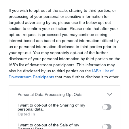
Menajerlerimize tavsiyemiz, son haftalarda Denizlispor
If you wish to opt-out of the sale, sharing to third parties, or
futbolcu tercihlerinden uzak durmaları.
processing of your personal or sensitive information for
Skor tahmini 4-0
targeted advertising by us, please use the below opt-out
section to confirm your selection. Please note that after your
opt-out request is processed you may continue seeing
interest-based ads based on personal information utilized by
Futbolcu Analizi: Aaron Salem Boupendza!
us or personal information disclosed to third parties prior to
your opt-out. You may separately opt-out of the further
Sürekli kiralandığı için futbolu
disclosure of your personal information by third parties on the
bırakmayı bile düşünmüştü. Şimdi
IAB’s list of downstream participants. This information may
kariyerinin zirvesinde!
also be disclosed by us to third parties on the
IAB’s List of
Downstream Participants
that may further disclose it to other
third parties.
Please note that this website/app uses one or more Google
Personal Data Processing Opt Outs
services and may gather and store information including but
not limited to your visit or usage behaviour. You may click to
I want to opt-out of the Sharing of my
personal data.
grant or deny consent to Google and its third-party tags to
Opted In
Göztepe – Konyaspor
use your data for below specified purposes in below Google
consent section.
I want to opt-out of the Sale of my