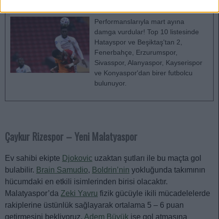
10!
Performanslarıyla mart ayına
damga vurdular! Top 10 listesinde
Hatayspor ve Beşiktaş'tan 2,
Fenerbahçe, Erzurumspor,
Sivasspor, Alanyaspor, Kayserispor
ve Konyaspor'dan birer futbolcu
bulunuyor.
Çaykur Rizespor – Yeni Malatyaspor
Ev sahibi ekipte
Djokovic
uzaktan şutları ile bu maçta gol
bulabilir.
Brain Samudio
,
Boldrin’nin
yokluğunda takımının
hücumdaki en etkili isimlerinden birisi olacaktır.
Malatyaspor’da
Zeki Yavru
fizik gücüyle ikili mücadelelerde
rakiplerine üstünlük sağlayarak ortalama 5 – 6 puan
getirmesini bekliyoruz.
Adem Büyük
ise gol atmasına