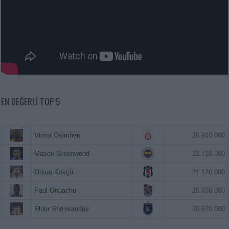
EN DEĞERLI TOP 5
Victor Osimhen
26.940.000
Mason Greenwood
22.710.000
Orkun Kökçü
21.120.000
Paul Onuachu
20.630.000
Eldor Shomurodov
20.620.000