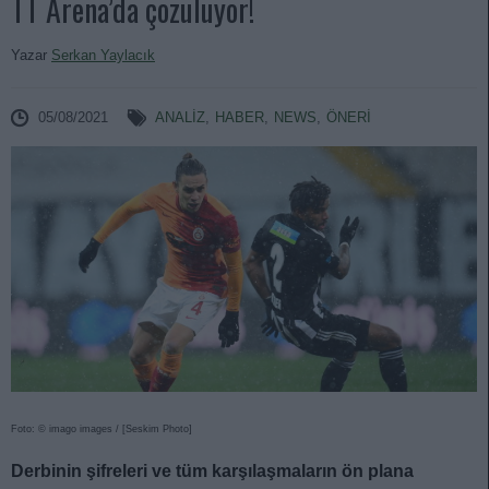
TT Arena’da çözülüyor!
Yazar
Serkan Yaylacık
05/08/2021
ANALIZ
,
HABER
,
NEWS
,
ÖNERİ
Foto: © imago images / [Seskim Photo]
Derbinin şifreleri ve tüm karşılaşmaların ön plana