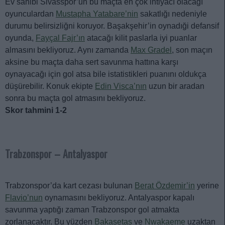
Ev sahibi Sivasspor’un bu maçta en çok ihtiyacı olacağı
oyunculardan
Mustapha Yatabare’nin
sakatlığı nedeniyle
durumu belirsizliğni koruyor. Başakşehir’in oynadıği defansif
oyunda,
Fayçal Fajr’ın
atacağı kilit paslarla iyi puanlar
almasını bekliyoruz. Aynı zamanda
Max Gradel
, son maçın
aksine bu maçta daha sert savunma hattına karşı
oynayacağı için gol atsa bile istatistikleri puanını oldukça
düşürebilir. Konuk ekipte
Edin Visca’nın
uzun bir aradan
sonra bu maçta gol atmasını bekliyoruz.
Skor tahmini 1-2
Trabzonspor – Antalyaspor
Trabzonspor’da kart cezası bulunan
Berat Özdemir’in
yerine
Flavio’nun
oynamasını bekliyoruz. Antalyaspor kapalı
savunma yaptığı zaman Trabzonspor gol atmakta
zorlanacaktır. Bu yüzden
Bakasetas
ve
Nwakaeme
uzaktan