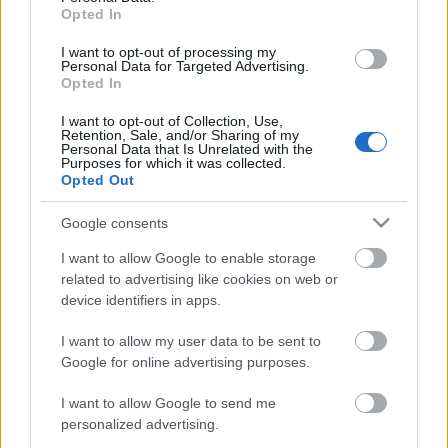
Opted In
I want to opt-out of processing my
Personal Data for Targeted Advertising.
Opted In
I want to opt-out of Collection, Use,
Retention, Sale, and/or Sharing of my
Personal Data that Is Unrelated with the
Purposes for which it was collected.
EN DEĞERLI TOP 5
Opted Out
Google consents
Victor Osimhen
26.940.000
I want to allow Google to enable storage
related to advertising like cookies on web or
Mason Greenwood
22.710.000
device identifiers in apps.
Orkun Kökçü
21.310.000
I want to allow my user data to be sent to
Paul Onuachu
20.680.000
Google for online advertising purposes.
Eldor Shomurodov
20.620.000
I want to allow Google to send me
personalized advertising.