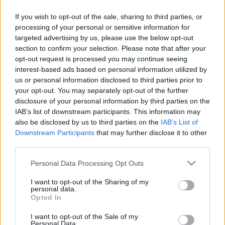
Attığı golle ve etkili oyunuyla maçın yıldızlarından Solet, 85. dakikada
gördüğü sarı kartla cezalı hale düştü. Yerine Kuryu Matsuki'yi görmemiz
If you wish to opt-out of the sale, sharing to third parties, or
çok muhtemel.
processing of your personal or sensitive information for
Devam oku »
targeted advertising by us, please use the below opt-out
section to confirm your selection. Please note that after your
opt-out request is processed you may continue seeing
interest-based ads based on personal information utilized by
us or personal information disclosed to third parties prior to
your opt-out. You may separately opt-out of the further
disclosure of your personal information by third parties on the
IAB’s list of downstream participants. This information may
also be disclosed by us to third parties on the
IAB’s List of
Downstream Participants
that may further disclose it to other
third parties.
Please note that this website/app uses one or more Google
Personal Data Processing Opt Outs
services and may gather and store information including but
not limited to your visit or usage behaviour. You may click to
I want to opt-out of the Sharing of my
personal data.
grant or deny consent to Google and its third-party tags to
Opted In
use your data for below specified purposes in below Google
consent section.
I want to opt-out of the Sale of my
Personal Data.