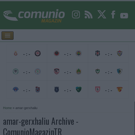
- : -
- : -
- : -
- : -
- : -
- : -
- : -
- : -
- : -
Home
»
amar-gerxhaliu
amar-gerxhaliu Archive -
ComunioMagazinTR