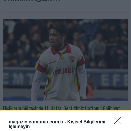
Eksiklerin Gölgesinde 11. Hafta: Geçtiğimiz Haftanın Galibiyet
Golünün Baş Mimarlarından Biriydi!
magazin.comunio.com.tr -
Kişisel Bilgilerimi
10/31/2024 Yazar
Safa Buğra Özcan
|
İşlemeyin