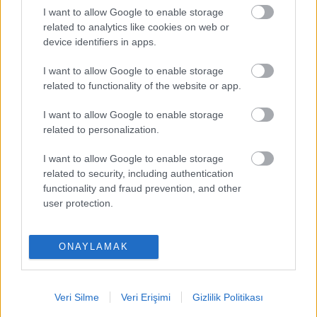
I want to allow Google to enable storage
PUAN BAZINDA TOP 5
related to analytics like cookies on web or
device identifiers in apps.
Victor Osimhen
-
I want to allow Google to enable storage
Mason Greenwood
-
related to functionality of the website or app.
Orkun Kökçü
-
I want to allow Google to enable storage
related to personalization.
Paul Onuachu
-
I want to allow Google to enable storage
Eldor Shomurodov
-
related to security, including authentication
functionality and fraud prevention, and other
user protection.
ONAYLAMAK
Comunio oyna
Veri Silme
Veri Erişimi
Gizlilik Politikası