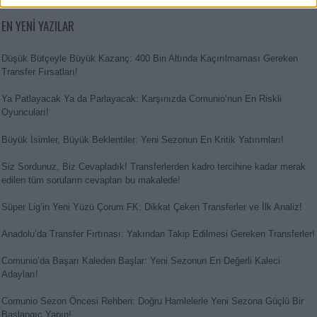
EN YENİ YAZILAR
Düşük Bütçeyle Büyük Kazanç: 400 Bin Altında Kaçırılmaması Gereken
Transfer Fırsatları!
Ya Patlayacak Ya da Parlayacak: Karşınızda Comunio’nun En Riskli
Oyuncuları!
Büyük İsimler, Büyük Beklentiler: Yeni Sezonun En Kritik Yatırımları!
Siz Sordunuz, Biz Cevapladık! Transferlerden kadro tercihine kadar merak
edilen tüm soruların cevapları bu makalede!
Süper Lig’in Yeni Yüzü Çorum FK: Dikkat Çeken Transferler ve İlk Analiz!
Anadolu’da Transfer Fırtınası: Yakından Takip Edilmesi Gereken Transferler!
Comunio’da Başarı Kaleden Başlar: Yeni Sezonun En Değerli Kaleci
Adayları!
Comunio Sezon Öncesi Rehberi: Doğru Hamlelerle Yeni Sezona Güçlü Bir
Başlangıç Yapın!