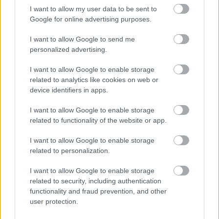
I want to allow my user data to be sent to
Google for online advertising purposes.
I want to allow Google to send me
personalized advertising.
I want to allow Google to enable storage
related to analytics like cookies on web or
Return of the Kings – Dönüşü muhteşem olacak. Kral kaldığı
device identifiers in apps.
yerden devam edecek!
I want to allow Google to enable storage
12/20/2022 Yazar
Rıdvan Kutlu
|
related to functionality of the website or app.
Comunio kullanıcılarının gönlünde taht kuran Boşnak yıldız, geri dönüşe
hazırlanıyor. Geri dönüşünün muhteşem olacağına ve kaldığı yerden
I want to allow Google to enable storage
devam edeceğine inanıyoruz.
related to personalization.
Devam oku »
I want to allow Google to enable storage
related to security, including authentication
functionality and fraud prevention, and other
user protection.