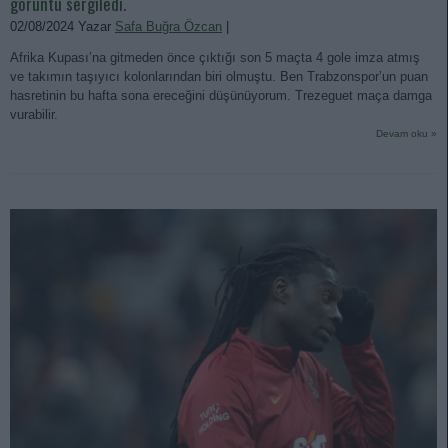
görüntü sergiledi.
02/08/2024 Yazar
Safa Buğra Özcan
|
Afrika Kupası’na gitmeden önce çıktığı son 5 maçta 4 gole imza atmış
ve takımın taşıyıcı kolonlarından biri olmuştu. Ben Trabzonspor’un puan
hasretinin bu hafta sona ereceğini düşünüyorum. Trezeguet maça damga
vurabilir.
Devam oku »