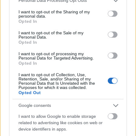
Personal Data Processing Opt Outs
services and may gather and store information including but
not limited to your visit or usage behaviour. You may click to
I want to opt-out of the Sharing of my
personal data.
grant or deny consent to Google and its third-party tags to
Opted In
use your data for below specified purposes in below Google
consent section.
I want to opt-out of the Sale of my
Personal Data.
Saklı Cevherler – Geçtiğimiz yazdan bu yana değerine değer
Opted In
katanlar!
I want to opt-out of processing my
01/01/2023 Yazar
Rıdvan Kutlu
|
Personal Data for Targeted Advertising.
Opted In
Galatasaray rotasyonunda iyiden iyiye yerini sağlamlaştırarak ve daha
fazla süre bularak taraftarında beklentilerini karşılamaya başladı.
I want to opt-out of Collection, Use,
Devam oku »
Retention, Sale, and/or Sharing of my
Personal Data that Is Unrelated with the
Purposes for which it was collected.
Opted Out
Google consents
I want to allow Google to enable storage
related to advertising like cookies on web or
device identifiers in apps.