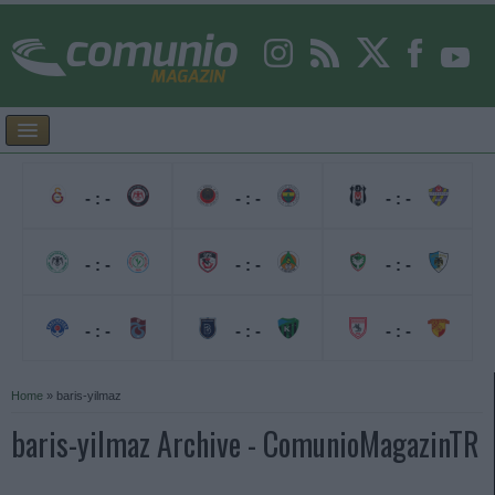
- : -
- : -
- : -
- : -
- : -
- : -
- : -
- : -
- : -
Home
»
baris-yilmaz
baris-yilmaz Archive - ComunioMagazinTR