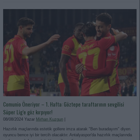
Comunio Öneriyor – 1. Hafta: Göztepe taraftarının sevgilisi
Süper Lig’e göz kırpıyor!
08/08/2024 Yazar
Mirhan Kuzgun
|
Hazırlık maçlarında estetik gollere imza atarak "Ben buradayım" diyen
oyuncu bence iyi bir tercih olacaktır. Antalyaspor'da hazırlık maçlarında