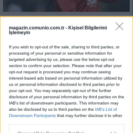
Son Dakika: Galatasaray’da Gomis krizi! Sezonun geri kalan
kısmında ne olacak?
magazin.comunio.com.tr -
Kişisel Bilgilerimi
İşlemeyin
04/23/2023 Yazar
Yusuf Yıldırım
|
Galatasaray Teknik Direktörü Okan Buruk, Fatih Karagümrük maçının
If you wish to opt-out of the sale, sharing to third parties, or
ardından düzenlenen basın toplantısında golcü oyuncu Bafetimbi Gomis
processing of your personal or sensitive information for
hakkında sorulan soru üzerine ne dedi?
targeted advertising by us, please use the below opt-out
Devam oku »
section to confirm your selection. Please note that after your
opt-out request is processed you may continue seeing
interest-based ads based on personal information utilized by
us or personal information disclosed to third parties prior to
your opt-out. You may separately opt-out of the further
disclosure of your personal information by third parties on the
IAB’s list of downstream participants. This information may
also be disclosed by us to third parties on the
IAB’s List of
Downstream Participants
that may further disclose it to other
third parties.
Please note that this website/app uses one or more Google