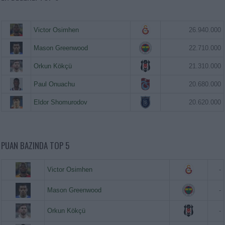
Victor Osimhen
26.940.000
Mason Greenwood
22.710.000
Orkun Kökçü
21.310.000
Paul Onuachu
20.680.000
Eldor Shomurodov
20.620.000
PUAN BAZINDA TOP 5
Victor Osimhen
-
Mason Greenwood
-
Orkun Kökçü
-