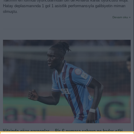
Takımın en formda oyuncularından biri de Arnavut kanat oyuncusu Muja.
Hatay deplasmanında 1 gol 1 asistlik performansıyla galibiyetin mimarı
olmuştu.
Devam oku »
Vitrinde göze çarpanlar – Bir 6 numara sahaya ne kadar etki