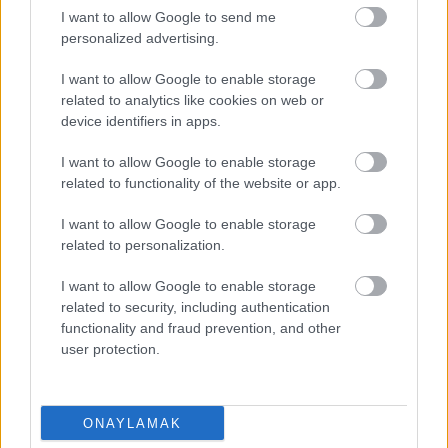
I want to allow Google to send me
personalized advertising.
I want to allow Google to enable storage
related to analytics like cookies on web or
device identifiers in apps.
I want to allow Google to enable storage
related to functionality of the website or app.
I want to allow Google to enable storage
related to personalization.
I want to allow Google to enable storage
related to security, including authentication
EN DEĞERLI TOP 5
functionality and fraud prevention, and other
user protection.
Victor Osimhen
26.940.000
Mason Greenwood
22.710.000
ONAYLAMAK