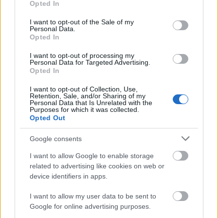
Opted In
use your data for below specified purposes in below Google
consent section.
I want to opt-out of the Sale of my
Yeniler vitrine çıkıyor! Pivot özelliğinin yanında hareketlide bir
Personal Data.
Opted In
oyuncu olmasıyla ligimizde iş yapabilecek bir profil.
09/13/2023 Yazar
Safa Buğra Özcan
|
I want to opt-out of processing my
Personal Data for Targeted Advertising.
Samsunspor’un son transferi, 27 yaşındaki santrafor Ercan Kara oldu.
Opted In
Kendisi bir dönem milli takımımızla anılsa da doğduğu ve büyüdüğü ülke
olan Avusturya milli takımını seçmişti.
I want to opt-out of Collection, Use,
Devam oku »
Retention, Sale, and/or Sharing of my
Personal Data that Is Unrelated with the
Purposes for which it was collected.
Opted Out
Google consents
I want to allow Google to enable storage
related to advertising like cookies on web or
device identifiers in apps.
I want to allow my user data to be sent to
Google for online advertising purposes.