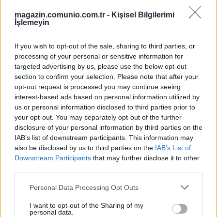
edebilir? Mendy, bunun cevabını sahada verdi.
magazin.comunio.com.tr -
Kişisel Bilgilerimi
09/20/2023 Yazar
Mirhan Kuzgun
|
İşlemeyin
Resmen takıma bir vites daha kattı Mendy. Dinamik ve istekli futbolu,
sahadaki futbolcuları da ateşledi. Oyun etkisi olarak Galatasaray-Torreira
If you wish to opt-out of the sale, sharing to third parties, or
örneğine artık bir tane daha ekleyebiliriz: Trabzonspor-Batista Mendy
processing of your personal or sensitive information for
Devam oku »
targeted advertising by us, please use the below opt-out
section to confirm your selection. Please note that after your
opt-out request is processed you may continue seeing
interest-based ads based on personal information utilized by
us or personal information disclosed to third parties prior to
your opt-out. You may separately opt-out of the further
disclosure of your personal information by third parties on the
IAB’s list of downstream participants. This information may
also be disclosed by us to third parties on the
IAB’s List of
Downstream Participants
that may further disclose it to other
third parties.
Please note that this website/app uses one or more Google
Personal Data Processing Opt Outs
services and may gather and store information including but
not limited to your visit or usage behaviour. You may click to
I want to opt-out of the Sharing of my
personal data.
grant or deny consent to Google and its third-party tags to