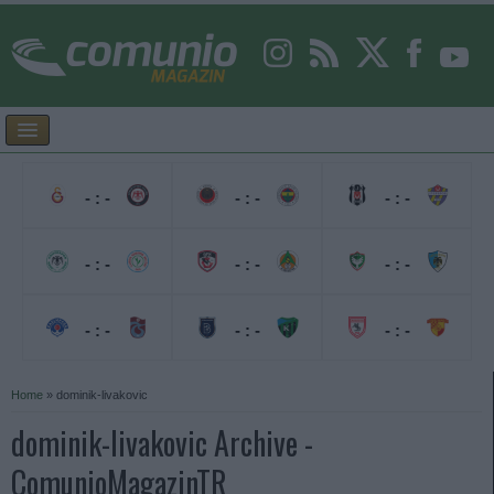
- : -
- : -
- : -
- : -
- : -
- : -
- : -
- : -
- : -
Home
»
dominik-livakovic
dominik-livakovic Archive -
ComunioMagazinTR