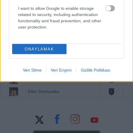
Eldor Shomurodov
20.620.000
I want to allow Google to enable storage
related to security, including authentication
functionality and fraud prevention, and other
user protection.
PUAN BAZINDA TOP 5
Victor Osimhen
-
ONAYLAMAK
Mason Greenwood
-
Orkun Kökçü
-
Veri Silme
Veri Erişimi
Gizlilik Politikası
Paul Onuachu
-
Eldor Shomurodov
-