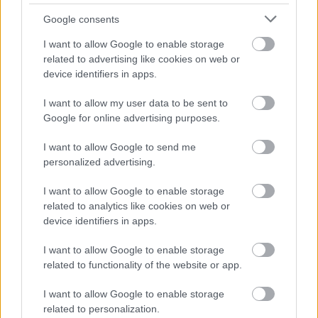
Google consents
I want to allow Google to enable storage
related to advertising like cookies on web or
device identifiers in apps.
I want to allow my user data to be sent to
Google for online advertising purposes.
I want to allow Google to send me
personalized advertising.
EN DEĞERLI TOP 5
I want to allow Google to enable storage
related to analytics like cookies on web or
device identifiers in apps.
Victor Osimhen
26.940.000
Mason Greenwood
22.710.000
I want to allow Google to enable storage
related to functionality of the website or app.
Orkun Kökçü
21.310.000
I want to allow Google to enable storage
Paul Onuachu
20.680.000
related to personalization.