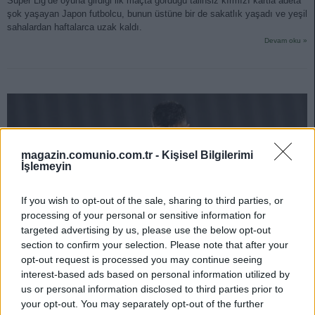
Süper Lig’de oyuna girdiği ilk maçta gördüğü talihsiz kırmızı kartla adeta
şok yaşayan Japon futbolcu, bunun üstüne bir de sakatlık yaşadı ve yeşil
sahalardan haftalarca uzak kaldı.
Devam oku »
magazin.comunio.com.tr -
Kişisel Bilgilerimi
İşlemeyin
If you wish to opt-out of the sale, sharing to third parties, or
processing of your personal or sensitive information for
targeted advertising by us, please use the below opt-out
section to confirm your selection. Please note that after your
opt-out request is processed you may continue seeing
interest-based ads based on personal information utilized by
us or personal information disclosed to third parties prior to
your opt-out. You may separately opt-out of the further
Fiyat/Performans klasmanında Gümüş 11 – Banko veya yedek,