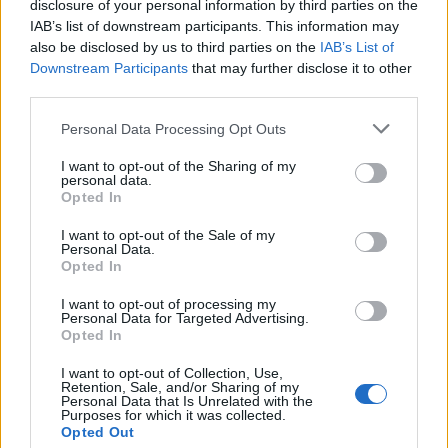
disclosure of your personal information by third parties on the
her şekilde değerlendirebilecek isimler!
IAB’s list of downstream participants. This information may
09/17/2022 Yazar
Semih Gündüz
|
also be disclosed by us to third parties on the
IAB’s List of
Downstream Participants
that may further disclose it to other
Aralarında Süper Lig’in yaşlı kurtları, büyük takımlara gidip
tutunamayanlar, fırsat verildiğinde gençlerinde bu düzeyde olabileceğini
third parties.
kanıtlayanlar, hepsinden biraz var.
Please note that this website/app uses one or more Google
Devam oku »
Personal Data Processing Opt Outs
services and may gather and store information including but
not limited to your visit or usage behaviour. You may click to
I want to opt-out of the Sharing of my
personal data.
grant or deny consent to Google and its third-party tags to
Opted In
use your data for below specified purposes in below Google
consent section.
I want to opt-out of the Sale of my
Personal Data.
Opted In
I want to opt-out of processing my
Personal Data for Targeted Advertising.
Opted In
I want to opt-out of Collection, Use,
Retention, Sale, and/or Sharing of my
Personal Data that Is Unrelated with the
Purposes for which it was collected.
Opted Out