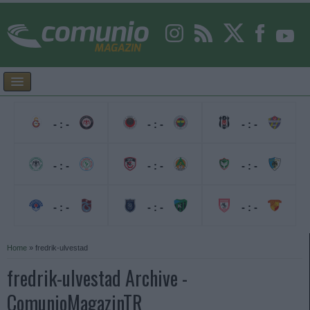
- : -
- : -
- : -
- : -
- : -
- : -
- : -
- : -
- : -
Home
»
fredrik-ulvestad
fredrik-ulvestad Archive -
ComunioMagazinTR