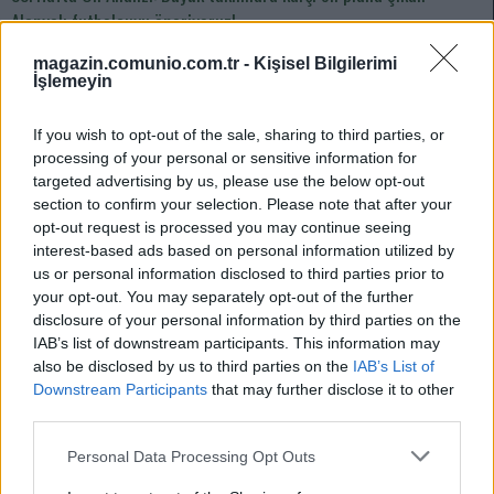
Alanyalı futbolcuyu öneriyoruz!
04/06/2021 Yazar
Yiğit Selçuk
|
magazin.comunio.com.tr -
Kişisel Bilgilerimi
İşlemeyin
Süper Lig ara vermeden devam ediyor. Kolları sıvayarak analizimizi
okuyun ve kadronuzu oluşturun!
Devam oku »
If you wish to opt-out of the sale, sharing to third parties, or
processing of your personal or sensitive information for
targeted advertising by us, please use the below opt-out
section to confirm your selection. Please note that after your
opt-out request is processed you may continue seeing
interest-based ads based on personal information utilized by
us or personal information disclosed to third parties prior to
your opt-out. You may separately opt-out of the further
disclosure of your personal information by third parties on the
IAB’s list of downstream participants. This information may
also be disclosed by us to third parties on the
IAB’s List of
Downstream Participants
that may further disclose it to other
third parties.
Please note that this website/app uses one or more Google
Personal Data Processing Opt Outs
services and may gather and store information including but