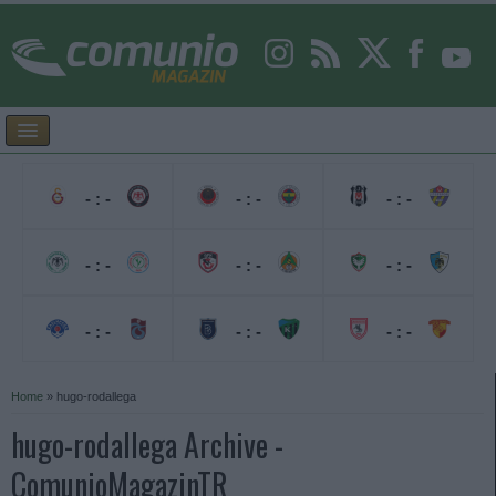
- : -
- : -
- : -
- : -
- : -
- : -
- : -
- : -
- : -
Home
»
hugo-rodallega
hugo-rodallega Archive -
ComunioMagazinTR