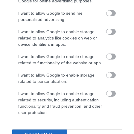
Google for online advertising purposes.
I want to allow Google to send me
personalized advertising.
I want to allow Google to enable storage
Süper Lig 26. hafta genel analizi: Müthiş düello- Caulker vs
related to analytics like cookies on web or
Mohamed. Trabzonspor’da zorunlu rotasyon!
device identifiers in apps.
02/18/2021 Yazar
Yiğit Selçuk
|
I want to allow Google to enable storage
Trabzonspor'da savunma ikilisine her zamankinden daha fazla iş
düşecek. Mostafa Mohamed çıkışını sürdürebilecek mi? Genel analiz ve
related to functionality of the website or app.
yönlendirici detaylar ile Süper Lig'in 26. haftasına merhaba diyoruz.
Devam oku »
I want to allow Google to enable storage
related to personalization.
I want to allow Google to enable storage
related to security, including authentication
functionality and fraud prevention, and other
user protection.