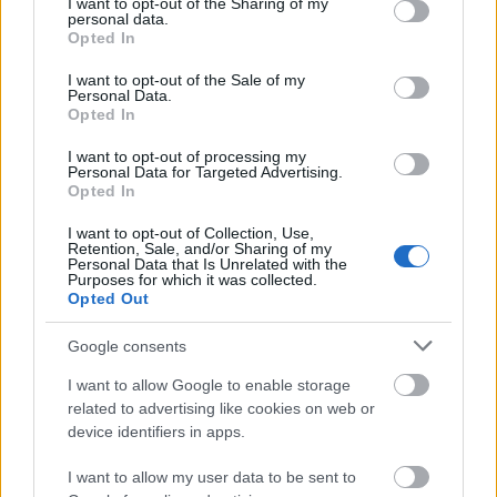
not limited to your visit or usage behaviour. You may click to
I want to opt-out of the Sharing of my
personal data.
grant or deny consent to Google and its third-party tags to
Opted In
31. Hafta Ön Analizi: Derbilerde sergilediği ekstra performansı
use your data for below specified purposes in below Google
ile ön plana çıkması beklenen yerli isim!
consent section.
I want to opt-out of the Sale of my
Personal Data.
03/19/2021 Yazar
Yiğit Selçuk
|
Opted In
Derbiye ev sahipliği yapacak 31. haftanın şifreleri ve genel analizi.
I want to opt-out of processing my
''Derbisever'' yerli isim önerimizdir! Son şampiyonun yıldız isminden puan
Personal Data for Targeted Advertising.
anlamında patlama bekliyoruz.
Opted In
Devam oku »
I want to opt-out of Collection, Use,
Retention, Sale, and/or Sharing of my
Personal Data that Is Unrelated with the
Purposes for which it was collected.
Opted Out
Google consents
I want to allow Google to enable storage
related to advertising like cookies on web or
device identifiers in apps.
I want to allow my user data to be sent to