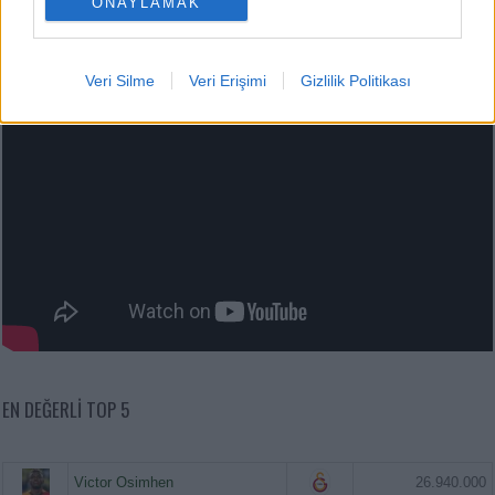
ONAYLAMAK
Veri Silme
Veri Erişimi
Gizlilik Politikası
EN DEĞERLI TOP 5
Victor Osimhen
26.940.000