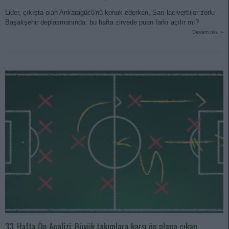
Lider, çıkışta olan Ankaragücü'nü konuk ederken, Sarı lacivertliler zorlu
Başakşehir deplasmanında: bu hafta zirvede puan farkı açılır mı?
Devam oku »
33. Hafta Ön Analizi: Büyük takımlara karşı ön plana çıkan