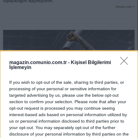
toplayacağını düşünüyorum.
Devam oku »
magazin.comunio.com.tr -
Kişisel Bilgilerimi
İşlemeyin
If you wish to opt-out of the sale, sharing to third parties, or
processing of your personal or sensitive information for
targeted advertising by us, please use the below opt-out
section to confirm your selection. Please note that after your
opt-out request is processed you may continue seeing
interest-based ads based on personal information utilized by
us or personal information disclosed to third parties prior to
”Dört Büyükler” Dışında Yapılan Transferlerden Potansiyel
your opt-out. You may separately opt-out of the further
Vaadeden Futbolcular – Maxim’le Beraber Çok Canlar Yakabilir!
disclosure of your personal information by third parties on the