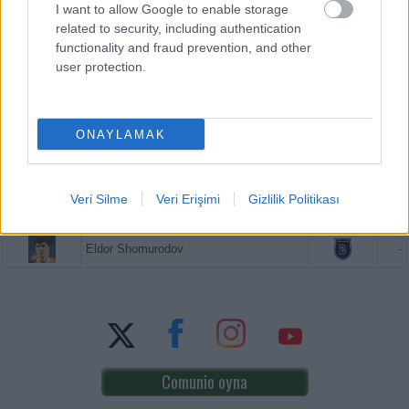
I want to allow Google to enable storage
related to security, including authentication
functionality and fraud prevention, and other
PUAN BAZINDA TOP 5
user protection.
Victor Osimhen
-
ONAYLAMAK
Mason Greenwood
-
Paul Onuachu
-
Veri Silme
Veri Erişimi
Gizlilik Politikası
Orkun Kökçü
-
Eldor Shomurodov
-
Comunio oyna