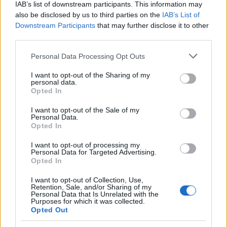
07/26/2024 Yazar
Safa Buğra Özcan
|
IAB’s list of downstream participants. This information may
also be disclosed by us to third parties on the
IAB’s List of
Gaziantep FK'nın dört gözle beklediği yıldızı takıma katıldı. 20 yaşındaki
Downstream Participants
that may further disclose it to other
genç yeteneğin gelmesine açıkcası şaşırdım dersem yeridir. Çok başarılı
bir transfer.
third parties.
Devam oku »
Please note that this website/app uses one or more Google
Personal Data Processing Opt Outs
services and may gather and store information including but
not limited to your visit or usage behaviour. You may click to
I want to opt-out of the Sharing of my
personal data.
grant or deny consent to Google and its third-party tags to
Opted In
use your data for below specified purposes in below Google
consent section.
I want to opt-out of the Sale of my
Personal Data.
Opted In
I want to opt-out of processing my
Personal Data for Targeted Advertising.
Opted In
I want to opt-out of Collection, Use,
Retention, Sale, and/or Sharing of my
Personal Data that Is Unrelated with the
Purposes for which it was collected.
Opted Out