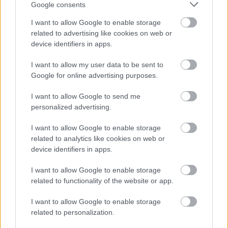
Google consents
I want to allow Google to enable storage
related to advertising like cookies on web or
device identifiers in apps.
I want to allow my user data to be sent to
Google for online advertising purposes.
I want to allow Google to send me
EN DEĞERLI TOP 5
personalized advertising.
I want to allow Google to enable storage
related to analytics like cookies on web or
Victor Osimhen
26.860.000
device identifiers in apps.
Mason Greenwood
22.950.000
I want to allow Google to enable storage
Paul Onuachu
22.430.000
related to functionality of the website or app.
Orkun Kökçü
21.520.000
I want to allow Google to enable storage
related to personalization.
Eldor Shomurodov
20.620.000