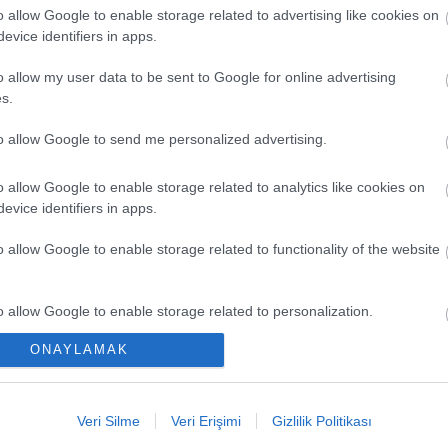
o allow Google to enable storage related to advertising like cookies on
evice identifiers in apps.
o allow my user data to be sent to Google for online advertising
s.
to allow Google to send me personalized advertising.
o allow Google to enable storage related to analytics like cookies on
evice identifiers in apps.
EN Y
o allow Google to enable storage related to functionality of the website
Düşük
Kaçır
o allow Google to enable storage related to personalization.
Ya Pa
ONAYLAMAK
o allow Google to enable storage related to security, including
Comun
cation functionality and fraud prevention, and other user protection.
Büyük
Veri Silme
Veri Erişimi
Gizlilik Politikası
Kritik