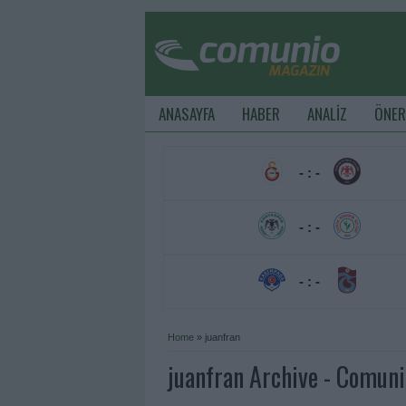
ANASAYFA
HABER
ANALİZ
ÖNER
- : -
- : -
- : -
Home
»
juanfran
juanfran Archive - Comun