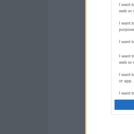
I want t
web or d
I want t
purpose
I want 
I want t
web or d
I want t
or app.
I want t
I want t
authenti