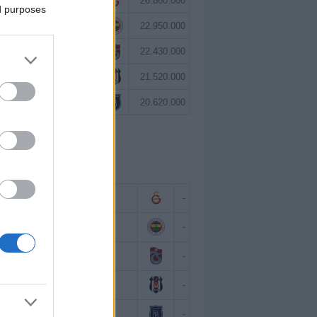
Victor Osimhen
26.860.000
ed purposes
Mason Greenwood
22.950.000
Paul Onuachu
22.430.000
Orkun Kökçü
21.520.000
Eldor Shomurodov
20.620.000
 BAZINDA TOP 5
Victor Osimhen
-
Mason Greenwood
-
Paul Onuachu
-
Orkun Kökçü
-
Eldor Shomurodov
-