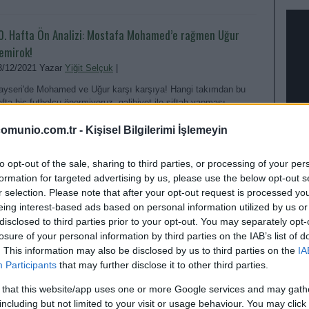
0. Hafta Ön Analizi: Mostafa Mohamed’e rağmen Uğur
emirok!
3/12/2021 Yazar
Yiğit Selçuk
|
ayseri'de Mohamed ve Uğur karşı karşıya! Hangi takımdan bu
afta hiç futbolcu önermiyoruz, galibiyet ile siftah yapması
eklenen teknik adam ve daha fazlası 30. hafta ön analizimizde!
omunio.com.tr -
Kişisel Bilgilerimi İşlemeyin
Devam oku »
to opt-out of the sale, sharing to third parties, or processing of your per
formation for targeted advertising by us, please use the below opt-out s
r selection. Please note that after your opt-out request is processed y
eing interest-based ads based on personal information utilized by us or
disclosed to third parties prior to your opt-out. You may separately opt-
losure of your personal information by third parties on the IAB’s list of
. This information may also be disclosed by us to third parties on the
IA
EN D
Participants
that may further disclose it to other third parties.
 that this website/app uses one or more Google services and may gath
including but not limited to your visit or usage behaviour. You may click 