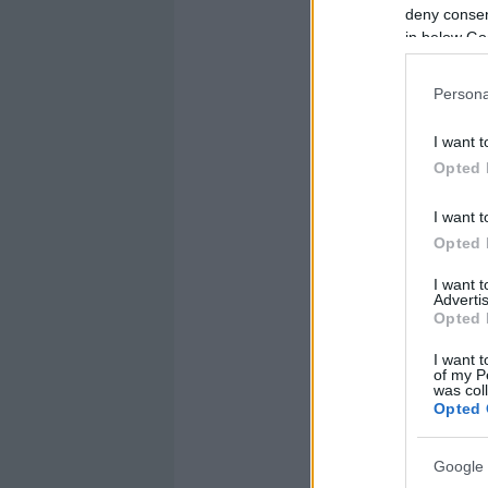
deny consent
in below Go
Persona
I want t
Opted 
I want t
Opted 
I want 
Advertis
Opted 
I want t
of my P
was col
Opted 
Google 