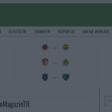
İ
İSTATİSTİK
TRANSFER
RÖPORTAJ
ONLINE MENAJER
- : -
- : -
- : -
ioMagazinTR