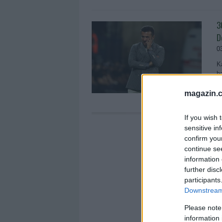
3
D
0
K
h
b
magazin.c
If you wish 
sensitive in
confirm you
continue se
information 
further disc
participants
Downstream 
Please note
information 