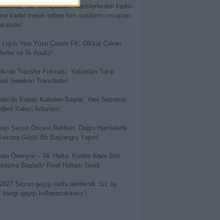
ordunuz, Biz Cevapladık! Transferlerden kadro
hine kadar merak edilen tüm soruların cevapları
kalede!
 Lig’in Yeni Yüzü Çorum FK: Dikkat Çeken
erler ve İlk Analiz!
lu’da Transfer Fırtınası: Yakından Takip
esi Gereken Transferler!
io’da Başarı Kaleden Başlar: Yeni Sezonun
ğerli Kaleci Adayları!
io Sezon Öncesi Rehberi: Doğru Hamlelerle
Sezona Güçlü Bir Başlangıç Yapın!
io Öneriyor – 34. Hafta: Konfor Alanı Bitti,
laşma Başladı! Final Haftası Geldi
2027 Sezon geçişi tarihi belirlendi. Siz lig
k hangi geçişi kullanacaksınız?