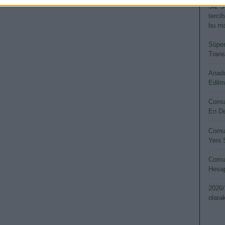
Siz S
terci
bu ma
Süper
Transf
Anado
Edilm
Comun
En De
Comun
Yeni 
Comun
Hesap
2026/
olara