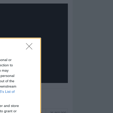
sonal or
ection to
ou may
 personal
out of the
 downstream
B’s List of
EĞERLI TOP 5
er and store
to grant or