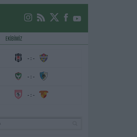
EKİBİMİZ
- : -
- : -
- : -