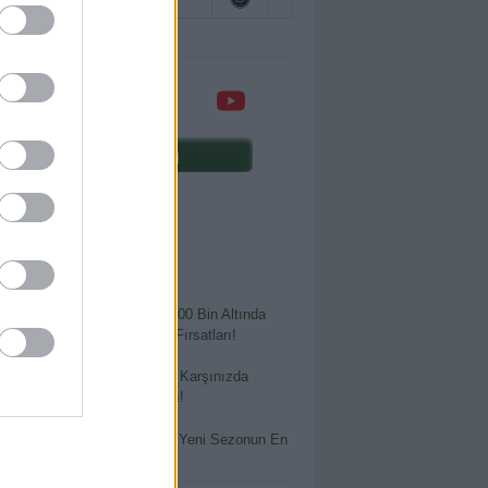
Comunio oyna
ENİ YAZILAR
 Bütçeyle Büyük Kazanç: 400 Bin Altında
ılmaması Gereken Transfer Fırsatları!
tlayacak Ya da Parlayacak: Karşınızda
io’nun En Riskli Oyuncuları!
 İsimler, Büyük Beklentiler: Yeni Sezonun En
 Yatırımları!