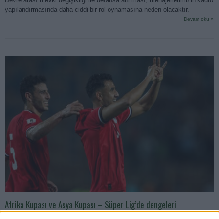
Devre arası mevki değişikliği ile defansa alınması, menajerlerimizin kadro
yapılandırmasında daha ciddi bir rol oynamasına neden olacaktır.
Devam oku »
Afrika Kupası ve Asya Kupası – Süper Lig’de dengeleri
değiştirebilecek resmi milli takım yolcularının listesi!