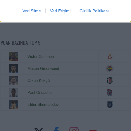
Paul Onuachu
20.630.000
Veri Silme
Veri Erişimi
Gizlilik Politikası
Eldor Shomurodov
20.620.000
PUAN BAZINDA TOP 5
Victor Osimhen
-
Mason Greenwood
-
Orkun Kökçü
-
Paul Onuachu
-
Eldor Shomurodov
-