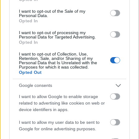
use your data for below specified purposes in below Google
consent section.
Comunio Öneriyor – 8. Hafta: Fenerbahçe’nin pazu bandsız
I want to opt-out of the Sale of my
Personal Data.
kaptanı yine sahaya damga vuracaktır!
Opted In
10/06/2023 Yazar
Mirhan Kuzgun
|
I want to opt-out of processing my
Puan konusunda önceki haftalarda beklenenin biraz aşağısında kalan
Personal Data for Targeted Advertising.
Opted In
Tadic, skor katkısını da arttırmaya başladı. Kasımpaşa karşısında
Tadic'in yine skora direkt katkı yapmasını bekliyorum.
I want to opt-out of Collection, Use,
Devam oku »
Retention, Sale, and/or Sharing of my
Personal Data that Is Unrelated with the
Purposes for which it was collected.
Opted Out
Google consents
I want to allow Google to enable storage
related to advertising like cookies on web or
device identifiers in apps.
I want to allow my user data to be sent to
Google for online advertising purposes.