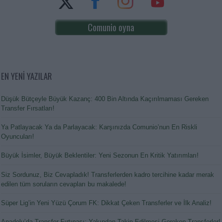
Comunio oyna
EN YENİ YAZILAR
Düşük Bütçeyle Büyük Kazanç: 400 Bin Altında Kaçırılmaması Gereken
Transfer Fırsatları!
Ya Patlayacak Ya da Parlayacak: Karşınızda Comunio’nun En Riskli
Oyuncuları!
Büyük İsimler, Büyük Beklentiler: Yeni Sezonun En Kritik Yatırımları!
Siz Sordunuz, Biz Cevapladık! Transferlerden kadro tercihine kadar merak
edilen tüm soruların cevapları bu makalede!
Süper Lig’in Yeni Yüzü Çorum FK: Dikkat Çeken Transferler ve İlk Analiz!
Anadolu’da Transfer Fırtınası: Yakından Takip Edilmesi Gereken Transferler!