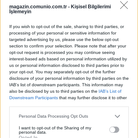
12/22/2023 Yazar
Halil İbrahim Köstek
|
magazin.comunio.com.tr -
Kişisel Bilgilerimi
İşlemeyin
Afrika ve Asya Kupaları'nın düzenleneceği tarihlerde Süper Lig'de 19.,
20., 21., 22., 23., 24. ve 25. hafta maçları oynanacak. Şampiyona, Süper
If you wish to opt-out of the sale, sharing to third parties, or
Lig'de bazı takımları olumsuz etkileyecek.
processing of your personal or sensitive information for
Devam oku »
targeted advertising by us, please use the below opt-out
section to confirm your selection. Please note that after your
opt-out request is processed you may continue seeing
interest-based ads based on personal information utilized by
us or personal information disclosed to third parties prior to
your opt-out. You may separately opt-out of the further
disclosure of your personal information by third parties on the
IAB’s list of downstream participants. This information may
also be disclosed by us to third parties on the
IAB’s List of
Downstream Participants
that may further disclose it to other
third parties.
Please note that this website/app uses one or more Google
Personal Data Processing Opt Outs
services and may gather and store information including but
not limited to your visit or usage behaviour. You may click to
I want to opt-out of the Sharing of my
personal data.
grant or deny consent to Google and its third-party tags to
Opted In