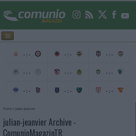
- : -
- : -
- : -
- : -
- : -
- : -
- : -
- : -
- : -
Home
»
julian-jeanvier
julian-jeanvier Archive -
ComunioMagazinTR