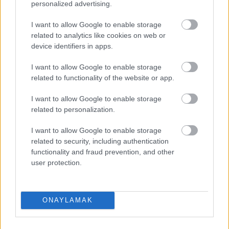
personalized advertising.
I want to allow Google to enable storage
related to analytics like cookies on web or
device identifiers in apps.
I want to allow Google to enable storage
related to functionality of the website or app.
I want to allow Google to enable storage
related to personalization.
EN DEĞERLI TOP 5
I want to allow Google to enable storage
related to security, including authentication
functionality and fraud prevention, and other
user protection.
Victor Osimhen
26.940.000
Mason Greenwood
22.710.000
Orkun Kökçü
21.310.000
ONAYLAMAK
Paul Onuachu
20.680.000