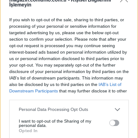
İşlemeyin
02/09/2022 Yazar
Sefa Çayırlı
|
Orta saha rotasyonu çok geniş ama bu hafta yine Haris ile
If you wish to opt-out of the sale, sharing to third parties, or
başlayacaklardır. Rayane Aabid’in gelmesi oyun anlamında ona da
processing of your personal or sensitive information for
yarayacak diye düşünüyorum.
targeted advertising by us, please use the below opt-out
Devam oku »
section to confirm your selection. Please note that after your
opt-out request is processed you may continue seeing
interest-based ads based on personal information utilized by
us or personal information disclosed to third parties prior to
your opt-out. You may separately opt-out of the further
disclosure of your personal information by third parties on the
IAB’s list of downstream participants. This information may
also be disclosed by us to third parties on the
IAB’s List of
Downstream Participants
that may further disclose it to other
third parties.
Please note that this website/app uses one or more Google
Personal Data Processing Opt Outs
services and may gather and store information including but
not limited to your visit or usage behaviour. You may click to
I want to opt-out of the Sharing of my
personal data.
grant or deny consent to Google and its third-party tags to
Opted In
use your data for below specified purposes in below Google