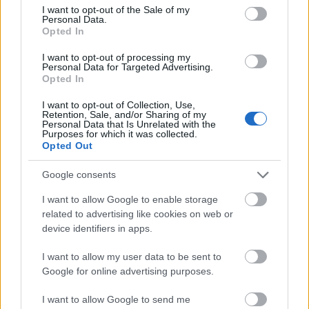
consent section.
I want to opt-out of the Sale of my
Personal Data.
Mevki değişikliği: 2021/2022 sezonu devre listesi belli oldu!
Opted In
12/30/2021 Yazar
Yusuf Yıldırım
|
I want to opt-out of processing my
15 futbolcuda mevki değişikliğine gidildi. Sezonun ikinci devresi için
Personal Data for Targeted Advertising.
planlama yapmadan önce bu listeye muhakkak göz at!
Opted In
Devam oku »
I want to opt-out of Collection, Use,
Retention, Sale, and/or Sharing of my
Personal Data that Is Unrelated with the
Purposes for which it was collected.
Opted Out
Google consents
I want to allow Google to enable storage
related to advertising like cookies on web or
device identifiers in apps.
I want to allow my user data to be sent to
Google for online advertising purposes.
I want to allow Google to send me