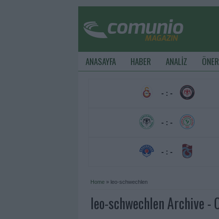
ANASAYFA
HABER
ANALİZ
ÖNER
- : -
- : -
- : -
Home
»
leo-schwechlen
leo-schwechlen Archive -