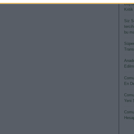
Büyük
Kritik
Siz S
terci
bu ma
Süper
Transf
Anado
Edilm
Comun
En De
Comun
Yeni 
Comun
Hesap