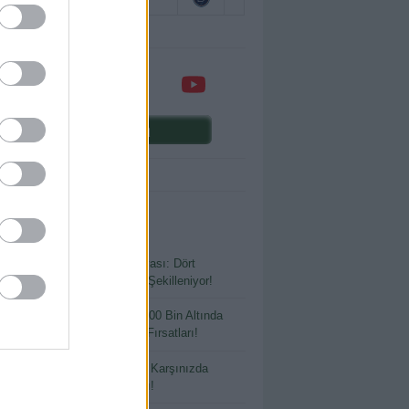
Comunio oyna
ENİ YAZILAR
Sezon Öncesi Transfer Dosyası: Dört
lerden Anadolu’ya Kadrolar Şekilleniyor!
 Bütçeyle Büyük Kazanç: 400 Bin Altında
ılmaması Gereken Transfer Fırsatları!
tlayacak Ya da Parlayacak: Karşınızda
io’nun En Riskli Oyuncuları!