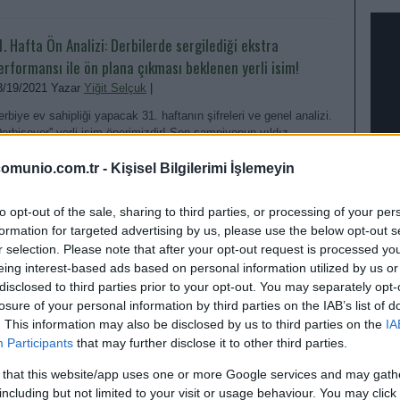
1. Hafta Ön Analizi: Derbilerde sergilediği ekstra
erformansı ile ön plana çıkması beklenen yerli isim!
3/19/2021 Yazar
Yiğit Selçuk
|
erbiye ev sahipliği yapacak 31. haftanın şifreleri ve genel analizi.
'Derbisever'' yerli isim önerimizdir! Son şampiyonun yıldız
sminden puan anlamında patlama bekliyoruz.
omunio.com.tr -
Kişisel Bilgilerimi İşlemeyin
Devam oku »
to opt-out of the sale, sharing to third parties, or processing of your per
formation for targeted advertising by us, please use the below opt-out s
r selection. Please note that after your opt-out request is processed y
eing interest-based ads based on personal information utilized by us or
disclosed to third parties prior to your opt-out. You may separately opt-
losure of your personal information by third parties on the IAB’s list of
. This information may also be disclosed by us to third parties on the
IA
EN D
Participants
that may further disclose it to other third parties.
 that this website/app uses one or more Google services and may gath
including but not limited to your visit or usage behaviour. You may click 