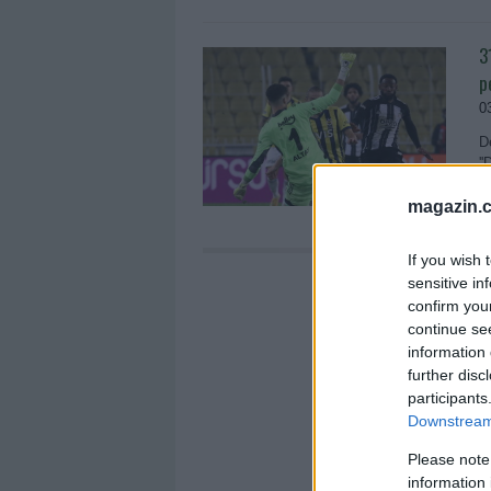
3
p
0
D
'
i
magazin.c
If you wish 
sensitive in
confirm you
continue se
information 
further disc
participants
Downstream 
Please note
information 