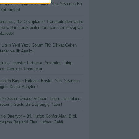
 İsimler, Büyük Beklentiler: Yeni Sezonun En
 Yatırımları!
ordunuz, Biz Cevapladık! Transferlerden kadro
hine kadar merak edilen tüm soruların cevapları
kalede!
 Lig’in Yeni Yüzü Çorum FK: Dikkat Çeken
erler ve İlk Analiz!
lu’da Transfer Fırtınası: Yakından Takip
esi Gereken Transferler!
io’da Başarı Kaleden Başlar: Yeni Sezonun
ğerli Kaleci Adayları!
io Sezon Öncesi Rehberi: Doğru Hamlelerle
Sezona Güçlü Bir Başlangıç Yapın!
io Öneriyor – 34. Hafta: Konfor Alanı Bitti,
laşma Başladı! Final Haftası Geldi