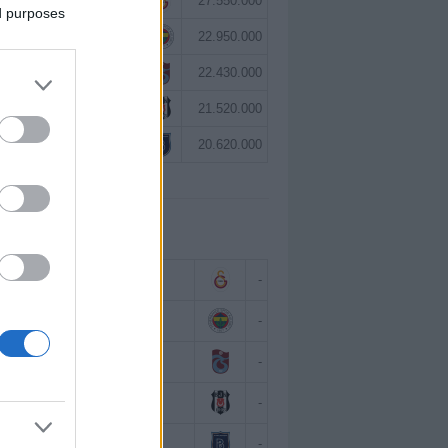
Victor Osimhen
27.550.000
ed purposes
Mason Greenwood
22.950.000
Paul Onuachu
22.430.000
Orkun Kökçü
21.520.000
Eldor Shomurodov
20.620.000
 BAZINDA TOP 5
Victor Osimhen
-
Mason Greenwood
-
Paul Onuachu
-
Orkun Kökçü
-
Eldor Shomurodov
-