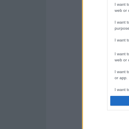
I want t
web or d
I want t
purpose
I want 
I want t
web or d
I want t
or app.
I want t
I want t
authenti