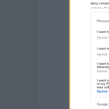
deny consent
in below Go
Persona
I want t
Opted 
I want t
Opted 
I want 
Advertis
Opted 
I want t
of my P
was col
Opted 
Google 