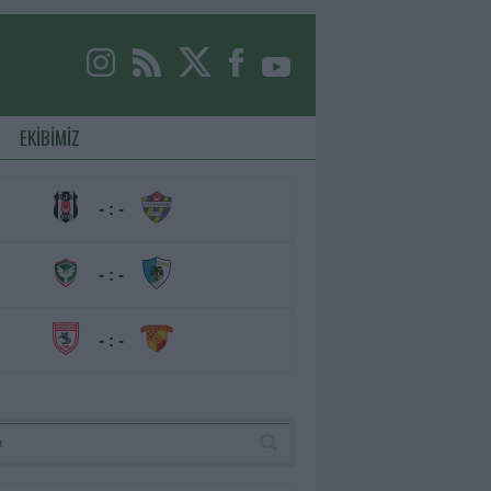
EKİBİMİZ
- : -
- : -
- : -