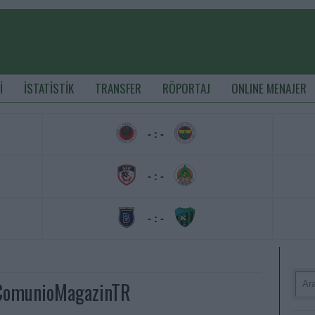
İ
İSTATİSTİK
TRANSFER
RÖPORTAJ
ONLINE MENAJER
- : -
- : -
- : -
 ComunioMagazinTR