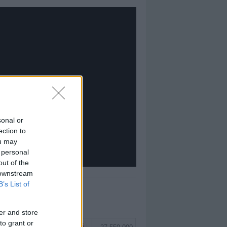
sonal or
ection to
ou may
 personal
out of the
 downstream
B’s List of
EĞERLI TOP 5
er and store
to grant or