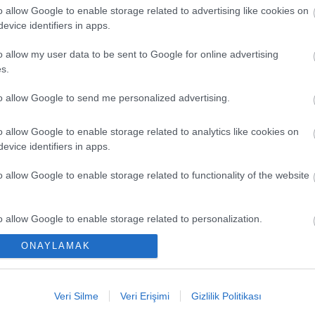
o allow Google to enable storage related to advertising like cookies on
evice identifiers in apps.
o allow my user data to be sent to Google for online advertising
s.
to allow Google to send me personalized advertising.
o allow Google to enable storage related to analytics like cookies on
evice identifiers in apps.
EN Y
o allow Google to enable storage related to functionality of the website
Yeni 
Büyük
o allow Google to enable storage related to personalization.
Düşük
ONAYLAMAK
o allow Google to enable storage related to security, including
Kaçır
cation functionality and fraud prevention, and other user protection.
Ya Pa
Veri Silme
Veri Erişimi
Gizlilik Politikası
Comun