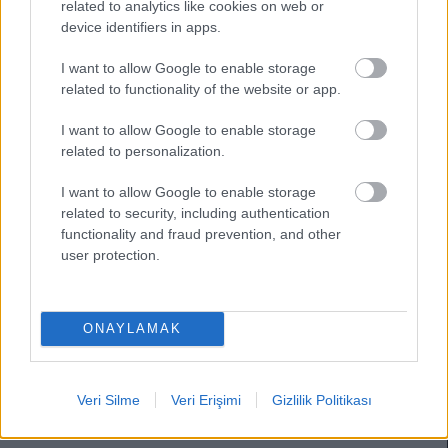
related to analytics like cookies on web or
device identifiers in apps.
I want to allow Google to enable storage
related to functionality of the website or app.
I want to allow Google to enable storage
related to personalization.
I want to allow Google to enable storage
related to security, including authentication
functionality and fraud prevention, and other
user protection.
Comunio Farkıyla 11: Novak demek de bildiğiniz gibi gol ya da
asist demek.
05/20/2022 Yazar
Sefa Çayırlı
|
ONAYLAMAK
Fenerbahçe’nin nasıl bir kadro ile sahada olacağını tahmin etmek güç.
Rotasyon ihtimali de var. İsmail Kartal’ın maçı fazlasıyla ciddiye alma
ihtimali de var.
Veri Silme
Veri Erişimi
Gizlilik Politikası
Devam oku »