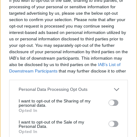
If you wish to opt-out of the sale, sharing to third parties, or
processing of your personal or sensitive information for
targeted advertising by us, please use the below opt-out
section to confirm your selection. Please note that after your
opt-out request is processed you may continue seeing
interest-based ads based on personal information utilized by
us or personal information disclosed to third parties prior to
your opt-out. You may separately opt-out of the further
Öneri köşesi 8. hafta – Kalite kalıcıdır! Hazırlık maçındaki oyunu
disclosure of your personal information by third parties on the
ile kendine yine hayran bıraktı.
IAB’s list of downstream participants. This information may
09/29/2022 Yazar
Batuhan Kavuk
|
also be disclosed by us to third parties on the
IAB’s List of
Downstream Participants
that may further disclose it to other
Hazırlık maçına ilk on birde başlayan Juan Mata, oyunu kuruşu, anahtar
third parties.
pasları, uzun topları ve hareketliliğiyle izleyenleri adeta mest etti.
Devam oku »
Please note that this website/app uses one or more Google
Personal Data Processing Opt Outs
services and may gather and store information including but
not limited to your visit or usage behaviour. You may click to
I want to opt-out of the Sharing of my
personal data.
grant or deny consent to Google and its third-party tags to
Opted In
use your data for below specified purposes in below Google
consent section.
I want to opt-out of the Sale of my
Personal Data.
Opted In