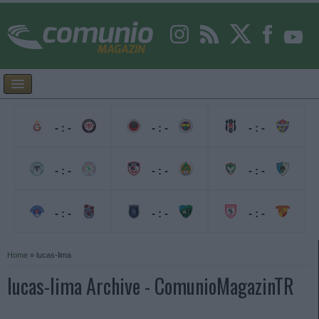
- : -
- : -
- : -
- : -
- : -
- : -
- : -
- : -
- : -
Home
»
lucas-lima
lucas-lima Archive - ComunioMagazinTR