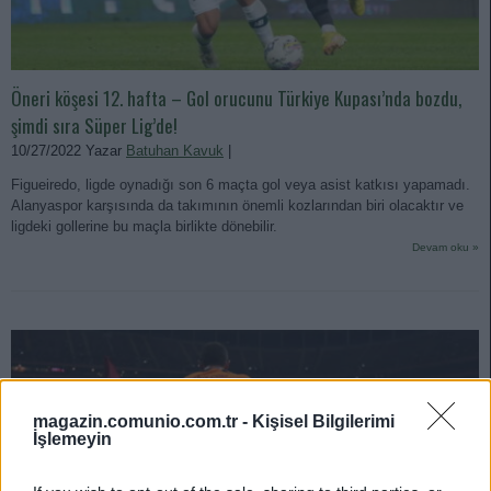
Öneri köşesi 12. hafta – Gol orucunu Türkiye Kupası’nda bozdu,
şimdi sıra Süper Lig’de!
10/27/2022 Yazar
Batuhan Kavuk
|
Figueiredo, ligde oynadığı son 6 maçta gol veya asist katkısı yapamadı.
Alanyaspor karşısında da takımının önemli kozlarından biri olacaktır ve
ligdeki gollerine bu maçla birlikte dönebilir.
Devam oku »
magazin.comunio.com.tr -
Kişisel Bilgilerimi
İşlemeyin