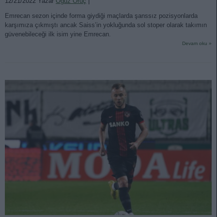
12/21/2022 Yazar
Oğuz Oruç
|
Emrecan sezon içinde forma giydiği maçlarda şanssız pozisyonlarda
karşımıza çıkmıştı ancak Saiss’in yokluğunda sol stoper olarak takımın
güvenebileceği ilk isim yine Emrecan.
Devam oku »