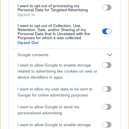
I want to opt-out of processing my
Personal Data for Targeted Advertising.
Opted In
I want to opt-out of Collection, Use,
Retention, Sale, and/or Sharing of my
Personal Data that Is Unrelated with the
Purposes for which it was collected.
Opted Out
Google consents
Öneri Köşesi 5. Hafta – Bek futbolcusundan beklenenleri bu
I want to allow Google to enable storage
sezon fazlasıyla karşılıyor.
related to advertising like cookies on web or
09/01/2022 Yazar
Batuhan Kavuk
|
device identifiers in apps.
Özellikle attığı anahtar paslar ve asistleri onu sadece bir bekten etkili bir
kanat oyuncusu konumuna getiriyor. Lucas Lima bu hafta gol yollarında
I want to allow my user data to be sent to
etkili olabilir.
Google for online advertising purposes.
Devam oku »
I want to allow Google to send me
personalized advertising.
I want to allow Google to enable storage