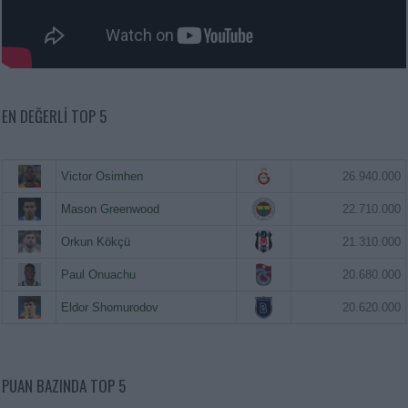
EN DEĞERLI TOP 5
Victor Osimhen
26.940.000
Mason Greenwood
22.710.000
Orkun Kökçü
21.310.000
Paul Onuachu
20.680.000
Eldor Shomurodov
20.620.000
PUAN BAZINDA TOP 5