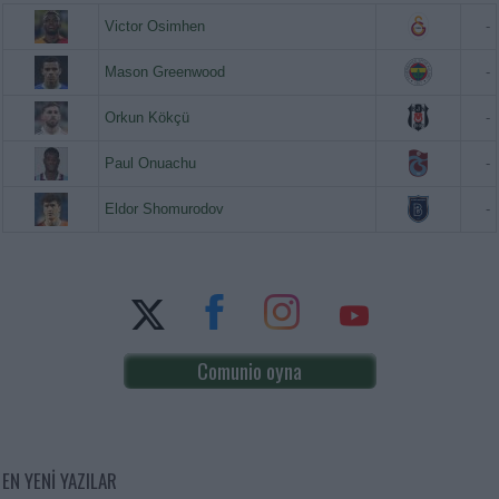
Victor Osimhen
-
Mason Greenwood
-
Orkun Kökçü
-
Paul Onuachu
-
Eldor Shomurodov
-
Comunio oyna
EN YENİ YAZILAR