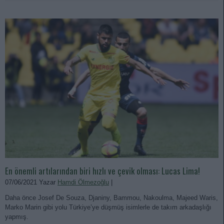
En önemli artılarından biri hızlı ve çevik olması: Lucas Lima!
07/06/2021 Yazar
Hamdi Ölmezoğlu
|
Daha önce Josef De Souza, Djaniny, Bammou, Nakoulma, Majeed Waris,
Marko Marin gibi yolu Türkiye’ye düşmüş isimlerle de takım arkadaşlığı
yapmış.