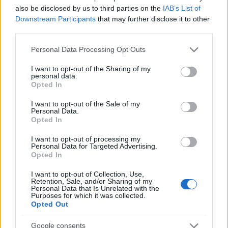
also be disclosed by us to third parties on the
IAB’s List of
Genç teknik adamın daha ofansif futbol anlayışı ve takımı çok iyi
Downstream Participants
that may further disclose it to other
tanıması bir çok futbolcunun Comunio'ya etkilerini arttıracaktır.
third parties.
Devam oku »
Please note that this website/app uses one or more Google
Personal Data Processing Opt Outs
services and may gather and store information including but
not limited to your visit or usage behaviour. You may click to
I want to opt-out of the Sharing of my
personal data.
grant or deny consent to Google and its third-party tags to
Opted In
use your data for below specified purposes in below Google
consent section.
I want to opt-out of the Sale of my
Personal Data.
Opted In
I want to opt-out of processing my
Personal Data for Targeted Advertising.
Opted In
I want to opt-out of Collection, Use,
Retention, Sale, and/or Sharing of my
Personal Data that Is Unrelated with the
Purposes for which it was collected.
Opted Out
Google consents