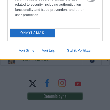
related to security, including authentication
PUAN BAZINDA TOP 5
functionality and fraud prevention, and other
user protection.
Victor Osimhen
-
Mason Greenwood
-
ONAYLAMAK
Paul Onuachu
-
Veri Silme
Veri Erişimi
Gizlilik Politikası
Orkun Kökçü
-
Eldor Shomurodov
-
Comunio oyna