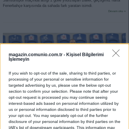
Samsunspor maçında attığı 2 golle yıldızlaşan Ballet, geçtiğimiz hafta
Fenerbahçe karşısında da sahada fark yaratan isimdi.
Devam oku »
magazin.comunio.com.tr -
Kişisel Bilgilerimi
İşlemeyin
If you wish to opt-out of the sale, sharing to third parties, or
processing of your personal or sensitive information for
targeted advertising by us, please use the below opt-out
section to confirm your selection. Please note that after your
opt-out request is processed you may continue seeing
interest-based ads based on personal information utilized by
us or personal information disclosed to third parties prior to
your opt-out. You may separately opt-out of the further
Başakşehir’de yeni dönem: Comunio etkileri analiz edildi!
disclosure of your personal information by third parties on the
10/12/2021 Yazar
Yusuf Yıldırım
|
IAB’s list of downstream participants. This information may