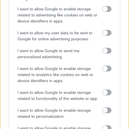
I want to allow Google to enable storage
related to advertising like cookies on web or
device identifiers in apps.
I want to allow my user data to be sent to
Google for online advertising purposes.
I want to allow Google to send me
EN DEĞERLI TOP 5
personalized advertising.
I want to allow Google to enable storage
Victor Osimhen
26.860.000
related to analytics like cookies on web or
device identifiers in apps.
Mason Greenwood
22.950.000
I want to allow Google to enable storage
Paul Onuachu
22.430.000
related to functionality of the website or app.
Orkun Kökçü
21.520.000
I want to allow Google to enable storage
Eldor Shomurodov
20.620.000
related to personalization.
I want to allow Google to enable storage