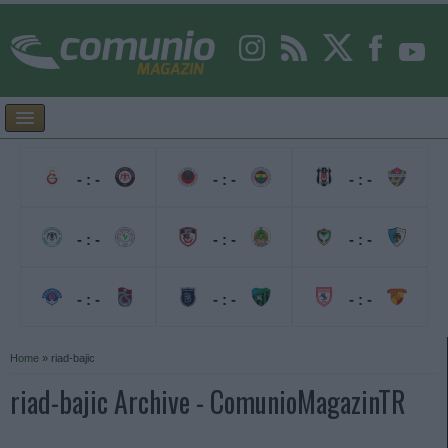
- : -
- : -
- : -
- : -
- : -
- : -
- : -
- : -
- : -
Home
»
riad-bajic
riad-bajic Archive - ComunioMagazinTR