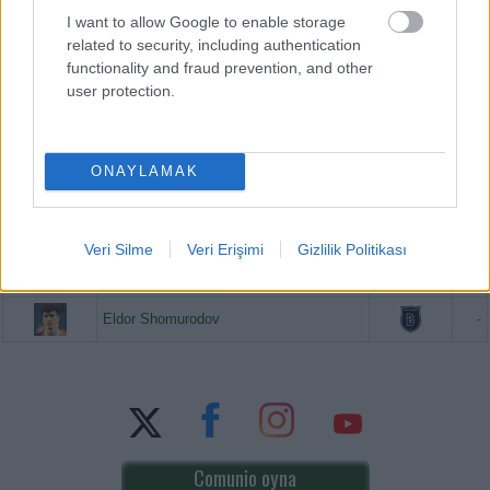
I want to allow Google to enable storage
related to security, including authentication
functionality and fraud prevention, and other
PUAN BAZINDA TOP 5
user protection.
Victor Osimhen
-
ONAYLAMAK
Mason Greenwood
-
Orkun Kökçü
-
Veri Silme
Veri Erişimi
Gizlilik Politikası
Paul Onuachu
-
Eldor Shomurodov
-
Comunio oyna