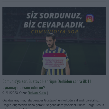
Comunio’ya sor: Gustavo Henrique Derbiden sonra ilk 11
oynamaya devam eder mi?
01/11/2023 Yazar
Rıdvan Kutlu
|
Galatasaray maçıyla beraber Gustavo'nun koltuğu sallandı diyebiliriz.
Değeri düşmeden daha garanti seçeneklere yönelebilirsiniz. Jorge Jesus