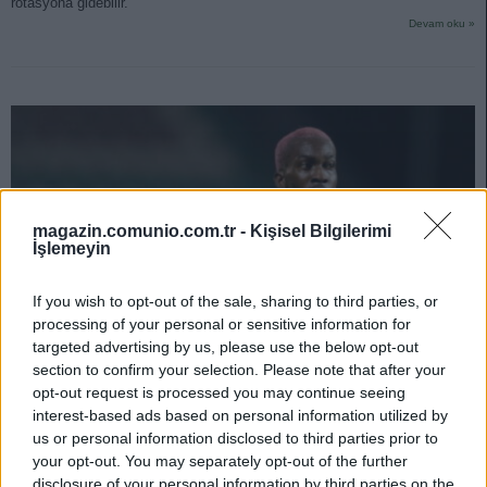
rotasyona gidebilir.
Devam oku »
magazin.comunio.com.tr -
Kişisel Bilgilerimi
İşlemeyin
If you wish to opt-out of the sale, sharing to third parties, or
processing of your personal or sensitive information for
targeted advertising by us, please use the below opt-out
section to confirm your selection. Please note that after your
opt-out request is processed you may continue seeing
interest-based ads based on personal information utilized by
”Come back” to Süper Lig – Yolu tekrar Süper Lig’e düşen
us or personal information disclosed to third parties prior to
isimlerin tanıtım ve analizleri.
your opt-out. You may separately opt-out of the further
disclosure of your personal information by third parties on the