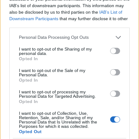
08/05/2022 Yazar
Oğuz Oruç
|
IAB’s list of downstream participants. This information may
Galatasaray’da geçen başarı dolu yıllarının ardından yeni sezonda Adana
also be disclosed by us to third parties on the
IAB’s List of
Demirspor adına forma giyecek. Bu sezon sol kenarda oynayacak
Downstream Participants
that may further disclose it to other
Onyekuru’dan da Vargas-Yunus minvalinde bir performans vermesi
third parties.
bekleniyor.
Devam oku »
Please note that this website/app uses one or more Google
Personal Data Processing Opt Outs
services and may gather and store information including but
not limited to your visit or usage behaviour. You may click to
I want to opt-out of the Sharing of my
personal data.
grant or deny consent to Google and its third-party tags to
Opted In
use your data for below specified purposes in below Google
consent section.
I want to opt-out of the Sale of my
Personal Data.
Opted In
I want to opt-out of processing my
Personal Data for Targeted Advertising.
Opted In
I want to opt-out of Collection, Use,
Retention, Sale, and/or Sharing of my
Personal Data that Is Unrelated with the
Purposes for which it was collected.
Opted Out