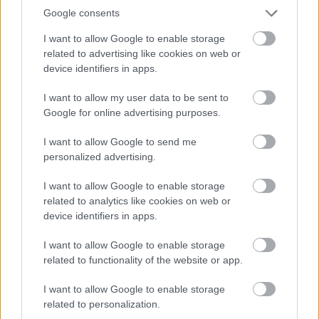
Google consents
I want to allow Google to enable storage
related to advertising like cookies on web or
device identifiers in apps.
I want to allow my user data to be sent to
Google for online advertising purposes.
I want to allow Google to send me
personalized advertising.
EN DEĞERLI TOP 5
I want to allow Google to enable storage
related to analytics like cookies on web or
Victor Osimhen
26.940.000
device identifiers in apps.
Mason Greenwood
22.710.000
I want to allow Google to enable storage
related to functionality of the website or app.
Orkun Kökçü
21.310.000
I want to allow Google to enable storage
Paul Onuachu
20.680.000
related to personalization.
Eldor Shomurodov
20.620.000