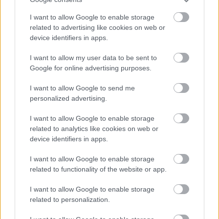
I want to allow Google to enable storage
related to advertising like cookies on web or
device identifiers in apps.
I want to allow my user data to be sent to
Google for online advertising purposes.
I want to allow Google to send me
EN DEĞERLI TOP 5
personalized advertising.
I want to allow Google to enable storage
Victor Osimhen
26.940.000
related to analytics like cookies on web or
device identifiers in apps.
Mason Greenwood
22.710.000
I want to allow Google to enable storage
Orkun Kökçü
21.120.000
related to functionality of the website or app.
Paul Onuachu
20.630.000
I want to allow Google to enable storage
Eldor Shomurodov
20.620.000
related to personalization.