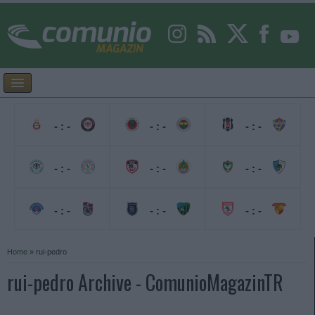
- : -
- : -
- : -
- : -
- : -
- : -
- : -
- : -
- : -
Home
»
rui-pedro
rui-pedro Archive - ComunioMagazinTR