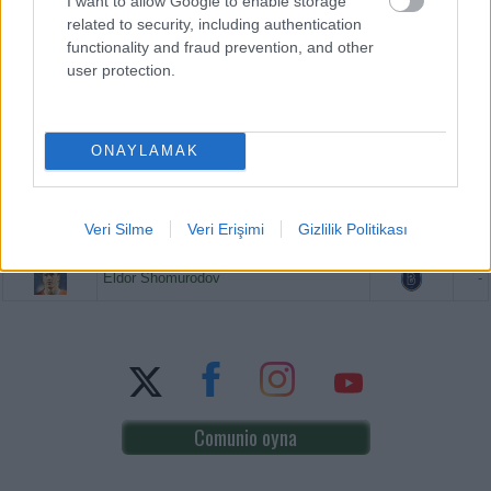
I want to allow Google to enable storage
related to security, including authentication
PUAN BAZINDA TOP 5
functionality and fraud prevention, and other
user protection.
Victor Osimhen
-
Mason Greenwood
-
ONAYLAMAK
Orkun Kökçü
-
Veri Silme
Veri Erişimi
Gizlilik Politikası
Paul Onuachu
-
Eldor Shomurodov
-
Comunio oyna