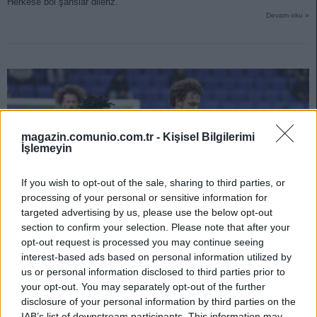
Herkese bol şanslar dileriz.
Devam oku »
magazin.comunio.com.tr -
Kişisel Bilgilerimi
İşlemeyin
If you wish to opt-out of the sale, sharing to third parties, or
processing of your personal or sensitive information for
targeted advertising by us, please use the below opt-out
section to confirm your selection. Please note that after your
opt-out request is processed you may continue seeing
interest-based ads based on personal information utilized by
us or personal information disclosed to third parties prior to
18 Mart 2024 Mevki Değişikliği: 6 Futbolcunun Mevkisi
your opt-out. You may separately opt-out of the further
Güncellendi!
disclosure of your personal information by third parties on the
IAB’s list of downstream participants. This information may