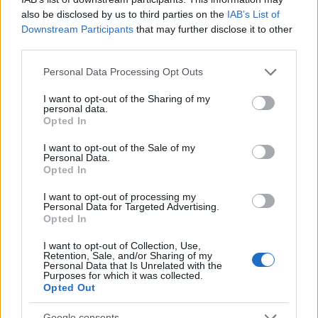
03/18/2024 Yazar
Yusuf Yıldırım
|
also be disclosed by us to third parties on the
IAB’s List of
Forum sayfasımızda yapılan tüm öneriler ve kendi listemizde olan isimler
Downstream Participants
that may further disclose it to other
belli kriterler ışığında değerlendirildi. 6 futbolcunun mevkisi güncellendi!
third parties.
Devam oku »
Please note that this website/app uses one or more Google
Personal Data Processing Opt Outs
services and may gather and store information including but
not limited to your visit or usage behaviour. You may click to
I want to opt-out of the Sharing of my
personal data.
grant or deny consent to Google and its third-party tags to
Opted In
use your data for below specified purposes in below Google
consent section.
I want to opt-out of the Sale of my
Personal Data.
Opted In
I want to opt-out of processing my
Personal Data for Targeted Advertising.
Opted In
I want to opt-out of Collection, Use,
Retention, Sale, and/or Sharing of my
Personal Data that Is Unrelated with the
Purposes for which it was collected.
Opted Out
Google consents