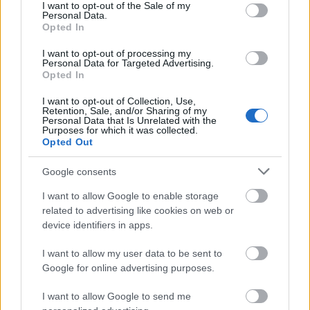
consent section.
bir Gedson Fernandes seyredebiliriz.
I want to opt-out of the Sale of my
Personal Data.
02/24/2022 Yazar
Niyazi Mete Gürgan
|
Opted In
Galatasaray efsanesi Bülent Korkmaz bu maçtan önce Rizespor'da
I want to opt-out of processing my
göreve başladı. Çok acayip bir Gedson Fernandes seyredebiliriz.
Personal Data for Targeted Advertising.
Dikkat...
Opted In
Devam oku »
I want to opt-out of Collection, Use,
Retention, Sale, and/or Sharing of my
Personal Data that Is Unrelated with the
Purposes for which it was collected.
Opted Out
Google consents
I want to allow Google to enable storage
related to advertising like cookies on web or
device identifiers in apps.
I want to allow my user data to be sent to
Google for online advertising purposes.
I want to allow Google to send me