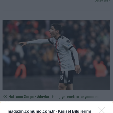
Devam oku »
38. Haftanın Sürpriz Adayları: Genç yetenek rotasyonun en
kârlısı olabilir.
05/20/2022 Yazar
Niyazi Mete Gürgan
|
magazin.comunio.com.tr -
Kişisel Bilgilerimi