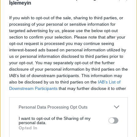
İşlemeyin
Beşiktaş ise kötü giden ligi son maçta Konyaspor karşısında güzel
kapatmak için bence varını yoğunu ortaya koyacak.
Devam oku »
If you wish to opt-out of the sale, sharing to third parties, or
processing of your personal or sensitive information for
targeted advertising by us, please use the below opt-out
section to confirm your selection. Please note that after your
opt-out request is processed you may continue seeing
interest-based ads based on personal information utilized by
us or personal information disclosed to third parties prior to
your opt-out. You may separately opt-out of the further
disclosure of your personal information by third parties on the
IAB’s list of downstream participants. This information may
also be disclosed by us to third parties on the
IAB’s List of
Downstream Participants
that may further disclose it to other
third parties.
Please note that this website/app uses one or more Google
Personal Data Processing Opt Outs
services and may gather and store information including but
not limited to your visit or usage behaviour. You may click to
I want to opt-out of the Sharing of my
personal data.
grant or deny consent to Google and its third-party tags to
Opted In
27. Haftanın Sürpriz Adayları: Eyşan rolünde bu maçta çok acayip
use your data for below specified purposes in below Google