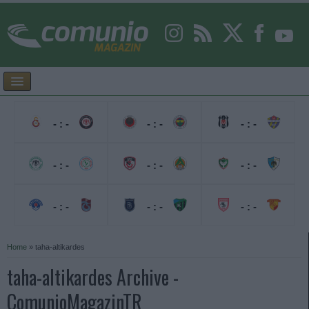
- : -
- : -
- : -
- : -
- : -
- : -
- : -
- : -
- : -
Home
»
taha-altikardes
taha-altikardes Archive -
ComunioMagazinTR