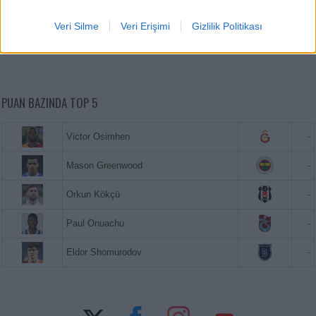
Paul Onuachu
20.680.000
Veri Silme
Veri Erişimi
Gizlilik Politikası
Eldor Shomurodov
20.620.000
PUAN BAZINDA TOP 5
Victor Osimhen
-
Mason Greenwood
-
Orkun Kökçü
-
Paul Onuachu
-
Eldor Shomurodov
-