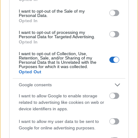
use your data for below specified purposes in below Google
consent section.
I want to opt-out of the Sale of my
Personal Data.
Form Grafiği: Göztepe’nin En Özel ve Güvenilir İsimlerinden Biri!
Opted In
Son Haftaların En Formda İsimleriyle Karşınızdayız!
I want to opt-out of processing my
11/27/2024 Yazar
Zeynel Yılmaz
|
Personal Data for Targeted Advertising.
Opted In
Gerek savunmadaki üstün performansı gerekse ileri çıkıp takımına
verdiği gol katkısıyla ön plana çıkıyor Taha.
I want to opt-out of Collection, Use,
Devam oku »
Retention, Sale, and/or Sharing of my
Personal Data that Is Unrelated with the
Purposes for which it was collected.
Opted Out
Google consents
I want to allow Google to enable storage
related to advertising like cookies on web or
device identifiers in apps.
I want to allow my user data to be sent to
Google for online advertising purposes.