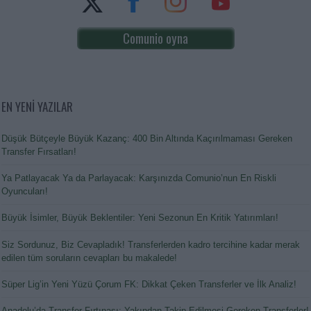
Comunio oyna
EN YENİ YAZILAR
Düşük Bütçeyle Büyük Kazanç: 400 Bin Altında Kaçırılmaması Gereken
Transfer Fırsatları!
Ya Patlayacak Ya da Parlayacak: Karşınızda Comunio’nun En Riskli
Oyuncuları!
Büyük İsimler, Büyük Beklentiler: Yeni Sezonun En Kritik Yatırımları!
Siz Sordunuz, Biz Cevapladık! Transferlerden kadro tercihine kadar merak
edilen tüm soruların cevapları bu makalede!
Süper Lig’in Yeni Yüzü Çorum FK: Dikkat Çeken Transferler ve İlk Analiz!
Anadolu’da Transfer Fırtınası: Yakından Takip Edilmesi Gereken Transferler!