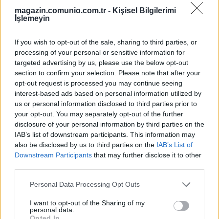
Sahibiydi, Bu Hafta Yine İlk 11’e Dönüyor!
magazin.comunio.com.tr -
Kişisel Bilgilerimi
İşlemeyin
12/19/2024 Yazar
Safa Buğra Özcan
|
Sol göz çukurunda kırık belirlenen parlayan genç yıldız Taha, yüksek
If you wish to opt-out of the sale, sharing to third parties, or
olasılıkla bu hafta forma giyemeyecek. Çaykur Rizespor’la
processing of your personal or sensitive information for
karşılaşacakları maç haftanın maçı olmaya aday.
targeted advertising by us, please use the below opt-out
Devam oku »
section to confirm your selection. Please note that after your
opt-out request is processed you may continue seeing
interest-based ads based on personal information utilized by
us or personal information disclosed to third parties prior to
your opt-out. You may separately opt-out of the further
disclosure of your personal information by third parties on the
IAB’s list of downstream participants. This information may
also be disclosed by us to third parties on the
IAB’s List of
Downstream Participants
that may further disclose it to other
third parties.
Please note that this website/app uses one or more Google
Personal Data Processing Opt Outs
services and may gather and store information including but
not limited to your visit or usage behaviour. You may click to
I want to opt-out of the Sharing of my
personal data.
grant or deny consent to Google and its third-party tags to
Opted In