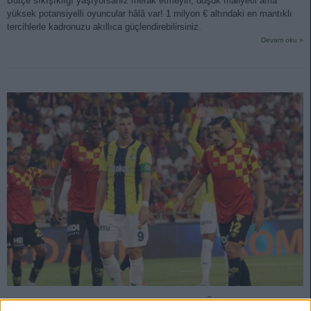
Bütçe sıkışıklığı yaşıyorsanız merak etmeyin; düşük maliyetli ama
yüksek potansiyelli oyuncular hâlâ var! 1 milyon € altındaki en mantıklı
tercihlerle kadronuzu akıllıca güçlendirebilirsiniz.
Devam oku »
Eksiklerin Gölgesinde 17. Hafta: Sakatlıktan Önce Formanın