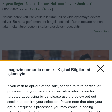
Piyasa Değeri Analizi: Defans Hattının “İngiliz Anahtarı”!
08/20/2024 Yazar
Doğukan Özgür
|
Nerede görev verilirse verilsin istikrarlı bir şekilde oynamaya devam
ediyor. Bu hafta performansını bir golle süsledi. Duran topların aranan
adamı olan Jure, değerini katlamaya devam edecektir.
Devam oku »
magazin.comunio.com.tr -
Kişisel Bilgilerimi
İşlemeyin
If you wish to opt-out of the sale, sharing to third parties, or
processing of your personal or sensitive information for
targeted advertising by us, please use the below opt-out
section to confirm your selection. Please note that after your
opt-out request is processed you may continue seeing