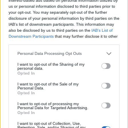
interest-based ads based on personal information utilized by
us or personal information disclosed to third parties prior to
your opt-out. You may separately opt-out of the further
Bütçenizi zorlamayacak form tutmuş isimler: Son 5 haftada
disclosure of your personal information by third parties on the
verdikleri katkılar yüzleri güldürüyor.
IAB’s list of downstream participants. This information may
also be disclosed by us to third parties on the
IAB’s List of
01/16/2023 Yazar
Rıdvan Kutlu
|
Downstream Participants
that may further disclose it to other
Mavi Şimşekler, hemen hemen her oyuncusundan katkı alarak bol
third parties.
rotasyonlu bir kadro oluşturdu. Bu rotasyonda önemli bir yere sahip olan
Yusuf Sarı.
Please note that this website/app uses one or more Google
Personal Data Processing Opt Outs
Devam oku »
services and may gather and store information including but
not limited to your visit or usage behaviour. You may click to
I want to opt-out of the Sharing of my
personal data.
grant or deny consent to Google and its third-party tags to
Opted In
use your data for below specified purposes in below Google
consent section.
I want to opt-out of the Sale of my
Personal Data.
Opted In
I want to opt-out of processing my
Personal Data for Targeted Advertising.
Opted In
I want to opt-out of Collection, Use,
Retention, Sale, and/or Sharing of my