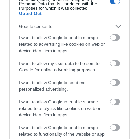
Personal Data that Is Unrelated with the
Purposes for which it was collected.
Opted Out
Google consents
I want to allow Google to enable storage
Futbolcu Önerileri 1M: alacağı süreler ile yapacağı ekstra
related to advertising like cookies on web or
katkılar yüzleri güldürebilir.
device identifiers in apps.
09/23/2022 Yazar
Oğuz Oruç
|
I want to allow my user data to be sent to
İstanbulspor’un oynamış olduğu 3-4-3 düzeninde öndeki 3 mevkide de
forma giyebilmesi sayesinde onu sık sık maçlara dahil olurken gördük.
Google for online advertising purposes.
Devam oku »
I want to allow Google to send me
personalized advertising.
I want to allow Google to enable storage
related to analytics like cookies on web or
device identifiers in apps.
I want to allow Google to enable storage
related to functionality of the website or app.