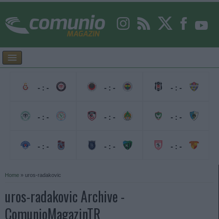
- : -
- : -
- : -
- : -
- : -
- : -
- : -
- : -
- : -
Home
»
uros-radakovic
uros-radakovic Archive -
ComunioMagazinTR