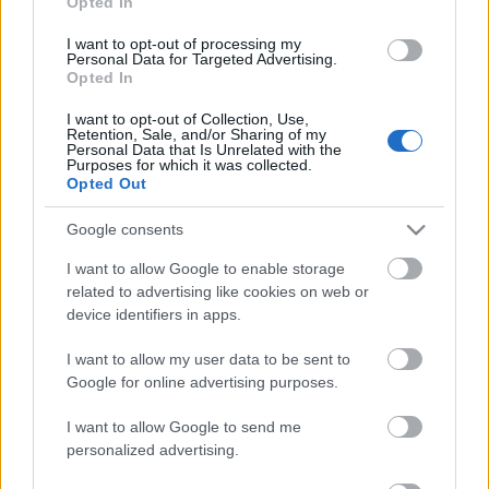
Opted In
I want to opt-out of processing my
Personal Data for Targeted Advertising.
Opted In
I want to opt-out of Collection, Use,
Retention, Sale, and/or Sharing of my
Personal Data that Is Unrelated with the
EN DEĞERLI TOP 5
Purposes for which it was collected.
Opted Out
Google consents
Victor Osimhen
26.940.000
I want to allow Google to enable storage
Mason Greenwood
22.710.000
related to advertising like cookies on web or
Orkun Kökçü
21.310.000
device identifiers in apps.
Paul Onuachu
20.680.000
I want to allow my user data to be sent to
Google for online advertising purposes.
Eldor Shomurodov
20.620.000
I want to allow Google to send me
personalized advertising.
PUAN BAZINDA TOP 5