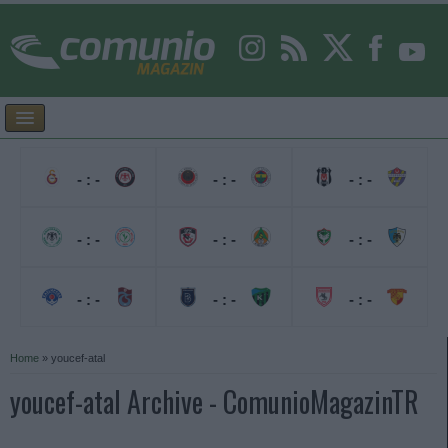
- : -
- : -
- : -
- : -
- : -
- : -
- : -
- : -
- : -
Home
»
youcef-atal
youcef-atal Archive - ComunioMagazinTR