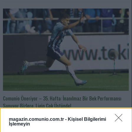
Comunio Öneriyor – 35. Hafta: İnanılmaz Bir Bek Performansı
Sunuyor Bizlere. Ligin Çok Üstünde!
05/03/2024 Yazar
Mirhan Kuzgun
|
magazin.comunio.com.tr -
Kişisel Bilgilerimi
Skora inanılmaz yakın bir oyuncu. Ama asıl olay skora yakınlık değil.
İşlemeyin
Asıl olay oyuna etkisi. Çalımlarıyla oyuncu eksiltmesi, etkili ara