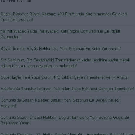
EN YENİ YAZILAR
Düşük Bütçeyle Büyük Kazanç: 400 Bin Altında Kaçırılmaması Gereken
Transfer Fırsatları!
Ya Patlayacak Ya da Parlayacak: Karşınızda Comunio’nun En Riskli
Oyuncuları!
Büyük İsimler, Büyük Beklentiler: Yeni Sezonun En Kritik Yatırımları!
Siz Sordunuz, Biz Cevapladık! Transferlerden kadro tercihine kadar merak
edilen tüm soruların cevapları bu makalede!
Süper Lig’in Yeni Yüzü Çorum FK: Dikkat Çeken Transferler ve İlk Analiz!
Anadolu’da Transfer Fırtınası: Yakından Takip Edilmesi Gereken Transferler!
Comunio’da Başarı Kaleden Başlar: Yeni Sezonun En Değerli Kaleci
Adayları!
Comunio Sezon Öncesi Rehberi: Doğru Hamlelerle Yeni Sezona Güçlü Bir
Başlangıç Yapın!
Comunio Öneriyor – 34. Hafta: Konfor Alanı Bitti, Hesaplaşma Başladı! Final