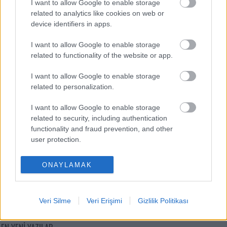
I want to allow Google to enable storage
related to analytics like cookies on web or
Victor Osimhen
-
device identifiers in apps.
Mason Greenwood
-
I want to allow Google to enable storage
related to functionality of the website or app.
Orkun Kökçü
-
I want to allow Google to enable storage
Paul Onuachu
-
related to personalization.
Eldor Shomurodov
-
I want to allow Google to enable storage
related to security, including authentication
functionality and fraud prevention, and other
user protection.
ONAYLAMAK
Comunio oyna
Veri Silme
Veri Erişimi
Gizlilik Politikası