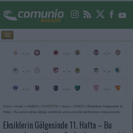
- : -
- : -
- : -
- : -
- : -
- : -
- : -
- : -
- : -
Home
»
Analiz
»
HABER
»
İSTATİSTİK
»
News
»
ÖNERİ
»
Eksiklerin Gölgesinde 11.
Hafta – Bu sezon almış olduğu sürelerde umut verici bir performans ortaya koydu.
Eksiklerin Gölgesinde 11. Hafta – Bu