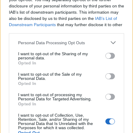
bir performans ortaya koymuştu ancak anladığımız kadarıyla
disclosure of your personal information by third parties on the
bu maçta bir sakatlık geçirmiş ve 11. Haftada oynanacak
IAB’s list of downstream participants. This information may
Trabzonspor maçında oynaması zor gözüküyor. Sivasspor
also be disclosed by us to third parties on the
IAB’s List of
orta sahasında Ulvestad ve Keita’nın da sakatlıklarının
Downstream Participants
that may further disclose it to other
sürmesi sebebiyle Hakan Arslan’a partner olabilecek en
third parties.
uygun isim Charisis olarak gözüküyor. Yunan oyuncu sezon
Please note that this website/app uses one or more Google
Personal Data Processing Opt Outs
başında geldiği Sivasspor’da neredeyse hiç uyum problemi
services and may gather and store information including but
yaşamadan direkt sahada efor sergilemeye ve katkı
not limited to your visit or usage behaviour. You may click to
I want to opt-out of the Sharing of my
vermeye başlamıştı. Oyun tarzının Siopis’e benzerliği
personal data.
grant or deny consent to Google and its third-party tags to
Opted In
sebebiyle de Trabzonspor karşısında Siopis’e karşı oynama
use your data for below specified purposes in below Google
fırsatının olması onu ekstra motive edebilir.
consent section.
I want to opt-out of the Sale of my
Personal Data.
Opted In
Yakın Markaj: Yeni konseptimizin ilk konuğu Günay
Güvenç'i sorularla Yakın Markaj'a aldık
I want to opt-out of processing my
Personal Data for Targeted Advertising.
YAKIN MARKAJ'da futbolcular ile
Opted In
söyleşinin ilk bölümü ile
karşınızdayız. Bu projede Comunio
I want to opt-out of Collection, Use,
Retention, Sale, and/or Sharing of my
kullanıcılarının ve Comunio
Personal Data that Is Unrelated with the
magazin okurlarının merak ettiği
Purposes for which it was collected.
Opted Out