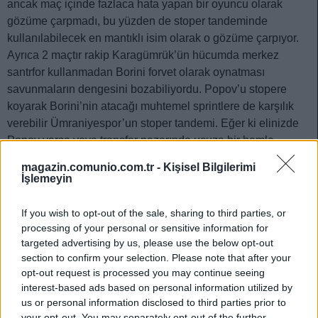
ancak maç içinde fazlaca hata yapan bir oyuncu olarak
gözüme çarpmadı, bu yüzden de stoper tandeminde
kullanılabilecek en mantıklı isim olarak o gözüme çarpıyor.
Ayrıca 2 maçtır rakip Karagümrük’ün hücumda merkez
santrfor kullanmadan Borini forvet olarak oynatması
savunmaların dengesini bozabiliyordu. Popov’u stopere
koyarak Borini’nin atacağı muhtemel sprintlere de karşılık
verebilir Ümraniyespor’un stoper tandemi. Eğer ki elinizde
Popov varsa veya transfer pazarında ucuza bir hamle
yapmak istiyorsanız bu hafta Popov’u deneyebilirsiniz.
magazin.comunio.com.tr -
Kişisel Bilgilerimi
İşlemeyin
ROBİN YALÇIN – CHARILAOS CHARISIS
If you wish to opt-out of the sale, sharing to third parties, or
Robin Yalçın Sivasspor’un deyim yerindeyse joker
processing of your personal or sensitive information for
oyuncularından bir tanesi. Sağ bek, stoper ve orta saha
targeted advertising by us, please use the below opt-out
oynayabilen oyuncu Sivasspor gibi sürekli maç oynamak
section to confirm your selection. Please note that after your
durumunda olan bir kulüpte her zaman elinizin altında
opt-out request is processed you may continue seeing
olmasını isteyeceğiniz türden bir oyuncu. Son olarak
interest-based ads based on personal information utilized by
pazartesi akşam Giresunspor’a karşı alınan galibiyette de iyi
us or personal information disclosed to third parties prior to
your opt-out. You may separately opt-out of the further