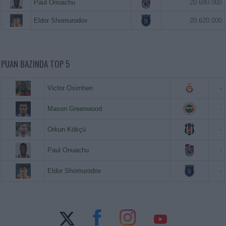
Paul Onuachu
20.680.000
Eldor Shomurodov
20.620.000
PUAN BAZINDA TOP 5
Victor Osimhen
-
Mason Greenwood
-
Orkun Kökçü
-
Paul Onuachu
-
Eldor Shomurodov
-