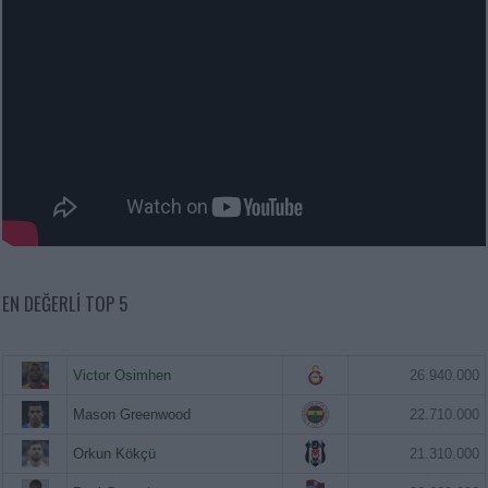
EN DEĞERLI TOP 5
Victor Osimhen
26.940.000
Mason Greenwood
22.710.000
Orkun Kökçü
21.310.000