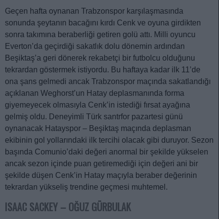
Geçen hafta oynanan Trabzonspor karşılaşmasında
sonunda şeytanın bacağını kırdı Cenk ve oyuna girdikten
sonra takımına beraberliği getiren golü attı. Milli oyuncu
Everton’da geçirdiği sakatlık dolu dönemin ardından
Beşiktaş’a geri dönerek rekabetçi bir futbolcu olduğunu
tekrardan göstermek istiyordu. Bu haftaya kadar ilk 11’de
ona şans gelmedi ancak Trabzonspor maçında sakatlandığı
açıklanan Weghorst’un Hatay deplasmanında forma
giyemeyecek olmasıyla Cenk’in istediği fırsat ayağına
gelmiş oldu. Deneyimli Türk santrfor pazartesi günü
oynanacak Hatayspor – Beşiktaş maçında deplasman
ekibinin gol yollarındaki ilk tercihi olacak gibi duruyor. Sezon
başında Comunio’daki değeri anormal bir şekilde yükselen
ancak sezon içinde puan getiremediği için değeri ani bir
şekilde düşen Cenk’in Hatay maçıyla beraber değerinin
tekrardan yükseliş trendine geçmesi muhtemel.
ISAAC SACKEY – OĞUZ GÜRBULAK