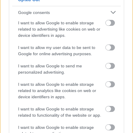
soruları sorarak, futbolcuları daha
yakından tanıma fırsatı elde
Google consents
edeceğiz.
I want to allow Google to enable storage
related to advertising like cookies on web or
YOUSSOUF NDAYISHIMIYE – AHMED TOUBA
device identifiers in apps.
*UPDATE* Ahmed Touba sakatlandı ve Fenerbahçe
I want to allow my user data to be sent to
maçında yüksek olasaılıkla olmayacak!
Google for online advertising purposes.
Bu sezon hem Avrupa’da hem de Süper Lig’de başarılı
I want to allow Google to send me
personalized advertising.
grafiğini sürdüren Başakşehir’de son oynanan İstanbulspor
maçının kahramanı deyim yerindeyse Ndayishimiye
I want to allow Google to enable storage
olmuştu. Ayağı iyi stoper attığı 2 golle takımına 3 puanı
related to analytics like cookies on web or
getirmişti. Ancak aynı maçta gördüğü sarı kart nedeniyle
device identifiers in apps.
cezalı duruma düştü ve Fenerbahçe gibi zirve mücadelesini
yakından ilgilendiren bir maçta takımını yalnız bırakacak.
I want to allow Google to enable storage
Comunio menajerlerinin gözdesi olan Ndayishimiye’nin
related to functionality of the website or app.
boşluğunu doldurmak elbette kolay olmayacaktır ancak
I want to allow Google to enable storage
takımın bu sezonki transferlerinden biri olan solak stoper