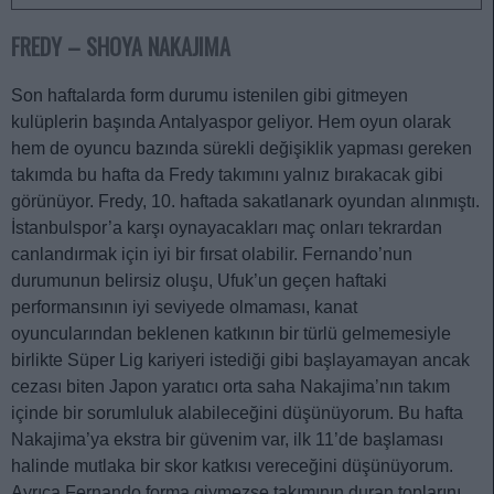
FREDY – SHOYA NAKAJIMA
Son haftalarda form durumu istenilen gibi gitmeyen
kulüplerin başında Antalyaspor geliyor. Hem oyun olarak
hem de oyuncu bazında sürekli değişiklik yapması gereken
takımda bu hafta da Fredy takımını yalnız bırakacak gibi
görünüyor. Fredy, 10. haftada sakatlanark oyundan alınmıştı.
İstanbulspor’a karşı oynayacakları maç onları tekrardan
canlandırmak için iyi bir fırsat olabilir. Fernando’nun
durumunun belirsiz oluşu, Ufuk’un geçen haftaki
performansının iyi seviyede olmaması, kanat
oyuncularından beklenen katkının bir türlü gelmemesiyle
birlikte Süper Lig kariyeri istediği gibi başlayamayan ancak
cezası biten Japon yaratıcı orta saha Nakajima’nın takım
içinde bir sorumluluk alabileceğini düşünüyorum. Bu hafta
Nakajima’ya ekstra bir güvenim var, ilk 11’de başlaması
halinde mutlaka bir skor katkısı vereceğini düşünüyorum.
Ayrıca Fernando forma giymezse takımının duran toplarını