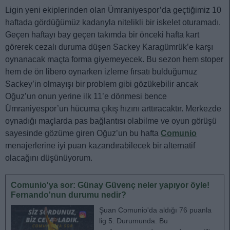
Ligin yeni ekiplerinden olan Ümraniyespor’da geçtiğimiz 10
haftada gördüğümüz kadarıyla nitelikli bir iskelet oturamadı.
Geçen haftayı bay geçen takımda bir önceki hafta kart
görerek cezalı duruma düşen Sackey Karagümrük’e karşı
oynanacak maçta forma giyemeyecek. Bu sezon hem stoper
hem de ön libero oynarken izleme fırsatı bulduğumuz
Sackey’in olmayışı bir problem gibi gözükebilir ancak
Oğuz’un onun yerine ilk 11’e dönmesi bence
Ümraniyespor’un hücuma çıkış hızını arttıracaktır. Merkezde
oynadığı maçlarda pas bağlantısı olabilme ve oyun görüşü
sayesinde gözüme giren Oğuz’un bu hafta
Comunio
menajerlerine iyi puan kazandırabilecek bir alternatif
olacağını düşünüyorum.
Comunio'ya sor: Günay Güvenç neler yapıyor öyle!
Fernando'nun durumu nedir?
Şuan Comunio'da aldığı 76 puanla
lig 5. Durumunda. Bu