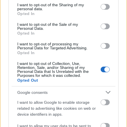
not limited to your visit or usage behaviour. You may click to
I want to opt-out of the Sharing of my
personal data.
grant or deny consent to Google and its third-party tags to
Opted In
use your data for below specified purposes in below Google
consent section.
I want to opt-out of the Sale of my
Personal Data.
Opted In
I want to opt-out of processing my
Personal Data for Targeted Advertising.
Opted In
I want to opt-out of Collection, Use,
Retention, Sale, and/or Sharing of my
Personal Data that Is Unrelated with the
Purposes for which it was collected.
Opted Out
Comunio Öneriyor – 12. Hafta: Çok iştahlı ve kondisyonu yüksek,
fizik-teknik dengesi gayet iyi.
Google consents
11/09/2023 Yazar
Mirhan Kuzgun
|
I want to allow Google to enable storage
related to advertising like cookies on web or
Oyun içi başarısının ilerleyen haftalarda skor olarak daha çok tabelaya
device identifiers in apps.
yansıyacağını öngörüyorum. Kayserispor karşısında zor bir maça
çıkacak olan Kasımpaşa'da ona yine çok iş düşüyor.
Devam oku »
I want to allow my user data to be sent to