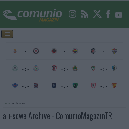
- : -
- : -
- : -
- : -
- : -
- : -
- : -
- : -
- : -
Home
»
ali-sowe
ali-sowe Archive - ComunioMagazinTR