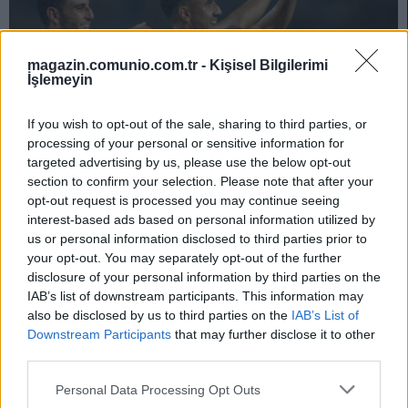
magazin.comunio.com.tr -
Kişisel Bilgilerimi
İşlemeyin
If you wish to opt-out of the sale, sharing to third parties, or
processing of your personal or sensitive information for
targeted advertising by us, please use the below opt-out
section to confirm your selection. Please note that after your
opt-out request is processed you may continue seeing
Afrika Kupası ve Asya Kupası – Süper Lig’de dengeleri
interest-based ads based on personal information utilized by
değiştirebilecek resmi milli takım yolcularının listesi!
us or personal information disclosed to third parties prior to
your opt-out. You may separately opt-out of the further
12/22/2023 Yazar
Halil İbrahim Köstek
|
disclosure of your personal information by third parties on the
Afrika ve Asya Kupaları'nın düzenleneceği tarihlerde Süper Lig'de 19.,
IAB’s list of downstream participants. This information may
20., 21., 22., 23., 24. ve 25. hafta maçları oynanacak. Şampiyona, Süper
also be disclosed by us to third parties on the
IAB’s List of
Lig'de bazı takımları olumsuz etkileyecek.
Downstream Participants
that may further disclose it to other
Devam oku »
third parties.
Please note that this website/app uses one or more Google
Personal Data Processing Opt Outs
services and may gather and store information including but