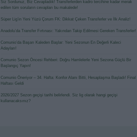
Siz Sordunuz, Biz Cevapladık! Transferlerden kadro tercihine kadar merak
edilen tüm soruların cevapları bu makalede!
Süper Lig’in Yeni Yüzü Çorum FK: Dikkat Çeken Transferler ve İlk Analiz!
Anadolu’da Transfer Fırtınası: Yakından Takip Edilmesi Gereken Transferler!
Comunio’da Başarı Kaleden Başlar: Yeni Sezonun En Değerli Kaleci
Adayları!
Comunio Sezon Öncesi Rehberi: Doğru Hamlelerle Yeni Sezona Güçlü Bir
Başlangıç Yapın!
Comunio Öneriyor – 34. Hafta: Konfor Alanı Bitti, Hesaplaşma Başladı! Final
Haftası Geldi
2026/2027 Sezon geçişi tarihi belirlendi. Siz lig olarak hangi geçişi
kullanacaksınız?