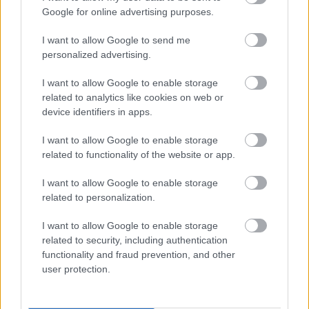
Google for online advertising purposes.
I want to allow Google to send me
personalized advertising.
I want to allow Google to enable storage
related to analytics like cookies on web or
device identifiers in apps.
I want to allow Google to enable storage
related to functionality of the website or app.
I want to allow Google to enable storage
related to personalization.
I want to allow Google to enable storage
related to security, including authentication
Forması tehlikede olan futbolcular: Magazin ekibi analiz etti ve
functionality and fraud prevention, and other
user protection.
ortaya koydu, isteyen payını alabilir!
10/27/2023 Yazar
Safa Buğra Özcan
|