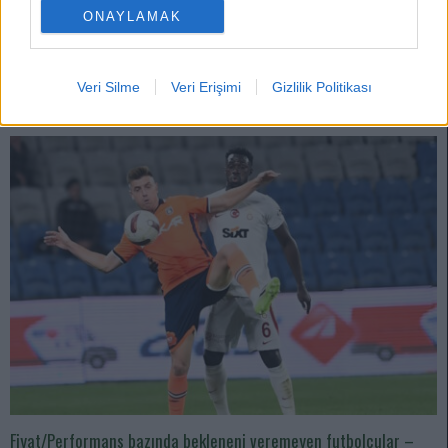
Bu haftaki yazımda, önümüzdeki maçlarda formasını kaptırma tehlikesini
ONAYLAMAK
bulunduran birkaç oyuncuyu sizlerler paylaşacağım ki durumu
değerlendirip önceden önleminizi alın.
Devam oku »
Veri Silme
Veri Erişimi
Gizlilik Politikası
Fiyat/Performans bazında bekleneni veremeyen futbolcular –