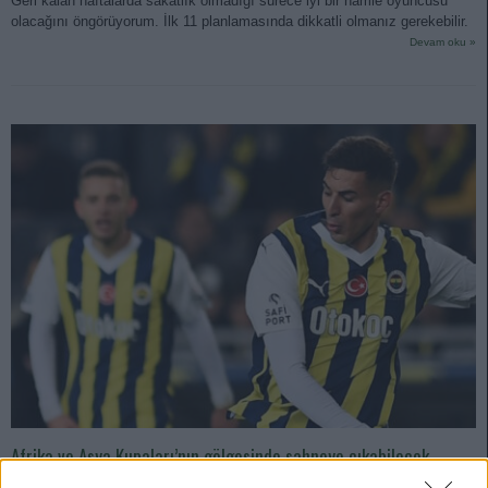
Geri kalan haftalarda sakatlık olmadığı sürece iyi bir hamle oyuncusu
olacağını öngörüyorum. İlk 11 planlamasında dikkatli olmanız gerekebilir.
Devam oku »
Afrika ve Asya Kupaları’nın gölgesinde sahneye çıkabilecek
futbolcular – Kendilerini ıspatlamak için büyük bir fırsat!