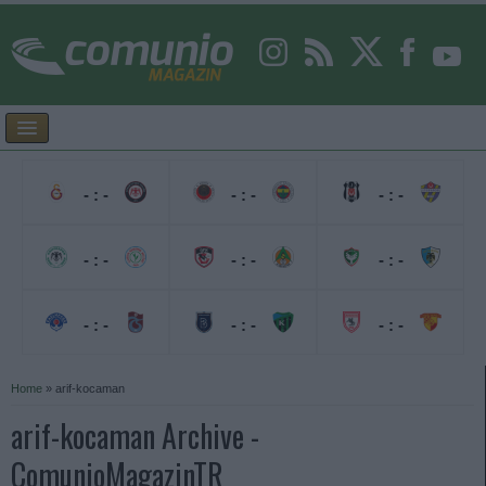
- : -
- : -
- : -
- : -
- : -
- : -
- : -
- : -
- : -
Home
»
arif-kocaman
arif-kocaman Archive -
ComunioMagazinTR