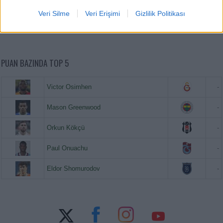
Paul Onuachu
20.680.000
Veri Silme
Veri Erişimi
Gizlilik Politikası
Eldor Shomurodov
20.620.000
PUAN BAZINDA TOP 5
Victor Osimhen
-
Mason Greenwood
-
Orkun Kökçü
-
Paul Onuachu
-
Eldor Shomurodov
-