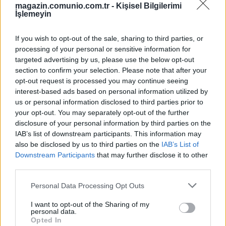
magazin.comunio.com.tr -
Kişisel Bilgilerimi
01/03/2024 Yazar
Mirhan Kuzgun
|
İşlemeyin
Beklentilerle gelen isim, Osayi Samuel'in etkili performansı nedeniyle
genellikle kulübe de rotasyon oyuncusu olarak tercih edildi. Artık onun
If you wish to opt-out of the sale, sharing to third parties, or
parlama zamanı olabilir.
processing of your personal or sensitive information for
Devam oku »
targeted advertising by us, please use the below opt-out
section to confirm your selection. Please note that after your
opt-out request is processed you may continue seeing
interest-based ads based on personal information utilized by
us or personal information disclosed to third parties prior to
your opt-out. You may separately opt-out of the further
disclosure of your personal information by third parties on the
IAB’s list of downstream participants. This information may
also be disclosed by us to third parties on the
IAB’s List of
Downstream Participants
that may further disclose it to other
third parties.
Please note that this website/app uses one or more Google
Personal Data Processing Opt Outs
services and may gather and store information including but
not limited to your visit or usage behaviour. You may click to
I want to opt-out of the Sharing of my
personal data.
grant or deny consent to Google and its third-party tags to
Opted In
use your data for below specified purposes in below Google