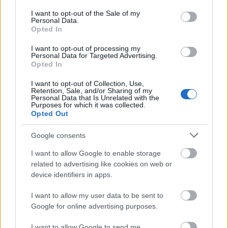
consent section.
I want to opt-out of the Sale of my
Eksiklerin Gölgesinde 25. Hafta – Maç içindeki delici ve uzun
Personal Data.
Opted In
pasları hücumun yönünü değiştiriyor.
03/09/2023 Yazar
Oğuz Oruç
|
I want to opt-out of processing my
Personal Data for Targeted Advertising.
Hajradinovic'in ceza sahası çevresinden şutlarla kaleyi yoklama sıklığı
Opted In
sebebiyle bu haftanın iyi puan alabilecek orta sahaları arasında yer alıyor.
Devam oku »
I want to opt-out of Collection, Use,
Retention, Sale, and/or Sharing of my
Personal Data that Is Unrelated with the
Purposes for which it was collected.
Opted Out
Google consents
I want to allow Google to enable storage
related to advertising like cookies on web or
device identifiers in apps.
I want to allow my user data to be sent to
Google for online advertising purposes.
I want to allow Google to send me