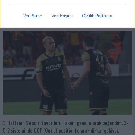
yıl.
Devam oku »
Veri Silme
Veri Erişimi
Gizlilik Politikası
3. Haftanın Sıradışı Favorileri! Takımı genel olarak beğendim. 3-
5-2 sisteminde OOP (Out of position) olarak dikkat çekiyor.