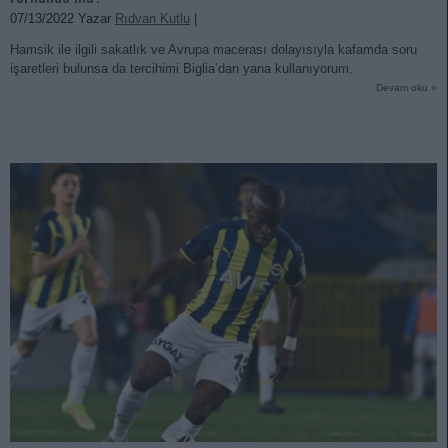
07/13/2022 Yazar
Rıdvan Kutlu
|
Hamsik ile ilgili sakatlık ve Avrupa macerası dolayısıyla kafamda soru
işaretleri bulunsa da tercihimi Biglia’dan yana kullanıyorum.
Devam oku »