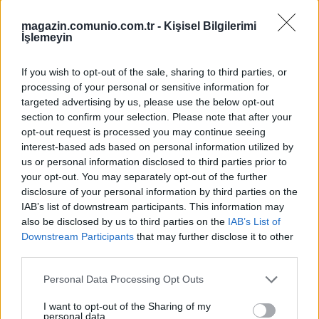
magazin.comunio.com.tr -
Kişisel Bilgilerimi
İşlemeyin
If you wish to opt-out of the sale, sharing to third parties, or
processing of your personal or sensitive information for
targeted advertising by us, please use the below opt-out
section to confirm your selection. Please note that after your
Süper Lig’in yontulmamış cevherleri – En genç ve verimli
opt-out request is processed you may continue seeing
interest-based ads based on personal information utilized by
futbolcular!
us or personal information disclosed to third parties prior to
03/15/2022 Yazar
Hasan Memiş
|
your opt-out. You may separately opt-out of the further
Bu sezon Türk Futbolunda heyecan verici bir dönem yaşanıyor. Bir çok
disclosure of your personal information by third parties on the
takımda genç futbolcular kendilerini gösterme imkanına sahip oluyor ve
IAB’s list of downstream participants. This information may
etkileyici performanslara şahit oluyoruz.
also be disclosed by us to third parties on the
IAB’s List of
Devam oku »
Downstream Participants
that may further disclose it to other
third parties.
Please note that this website/app uses one or more Google
Personal Data Processing Opt Outs
services and may gather and store information including but
not limited to your visit or usage behaviour. You may click to
I want to opt-out of the Sharing of my
personal data.