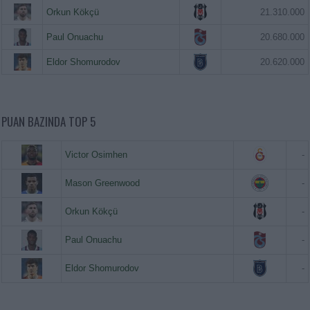
Orkun Kökçü
21.310.000
Paul Onuachu
20.680.000
Eldor Shomurodov
20.620.000
PUAN BAZINDA TOP 5
Victor Osimhen
-
Mason Greenwood
-
Orkun Kökçü
-
Paul Onuachu
-
Eldor Shomurodov
-