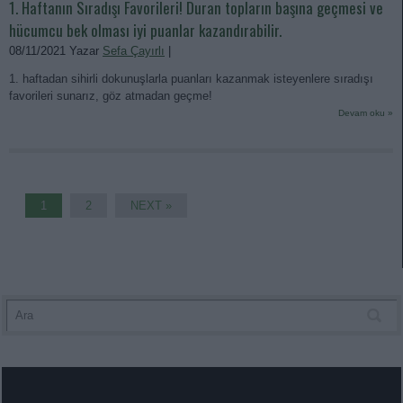
1. Haftanın Sıradışı Favorileri! Duran topların başına geçmesi ve
hücumcu bek olması iyi puanlar kazandırabilir.
08/11/2021 Yazar
Sefa Çayırlı
|
1. haftadan sihirli dokunuşlarla puanları kazanmak isteyenlere sıradışı
favorileri sunarız, göz atmadan geçme!
Devam oku »
1
2
NEXT »