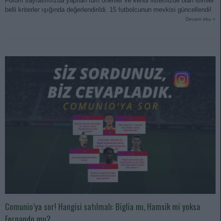
Forum sayfasımızda yapılan tüm öneriler ve kendi listemizde olan isimler
belli kriterler ışığında değerlendirildi. 15 futbolcunun mevkisi güncellendi!
Devam oku »
Comunio’ya sor! Hangisi satılmalı: Biglia mı, Hamsik mi yoksa
Fernando mu?