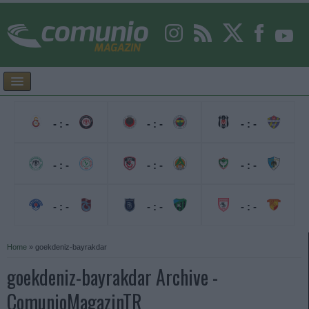
- : -
- : -
- : -
- : -
- : -
- : -
- : -
- : -
- : -
Home
»
goekdeniz-bayrakdar
goekdeniz-bayrakdar Archive -
ComunioMagazinTR