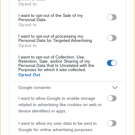
grant or deny consent to Google and its third-party tags to
Opted In
use your data for below specified purposes in below Google
consent section.
I want to opt-out of the Sale of my
Personal Data.
Opted In
I want to opt-out of processing my
Personal Data for Targeted Advertising.
Opted In
I want to opt-out of Collection, Use,
Retention, Sale, and/or Sharing of my
Personal Data that Is Unrelated with the
Purposes for which it was collected.
Opted Out
Aldıkları puanlarla hayal kırıklığı yaşatan futbolcular: Kim derdi
O’nu da bu listede göreceğiz diye…
Google consents
01/27/2022 Yazar
Yusuf Yıldırım
|
I want to allow Google to enable storage
Sezon başında yıldız adayı, ''puancı'' veya sürpriz hamle olarak
related to advertising like cookies on web or
kadrolarımızı süsleyen isimlerin bulunduğu kara liste, bazı
device identifiers in apps.
menajerlerimize rotasyona gitmeleri için bir uyarı tablosu niteliği de
taşımaktadır.
I want to allow my user data to be sent to
Devam oku »
Google for online advertising purposes.