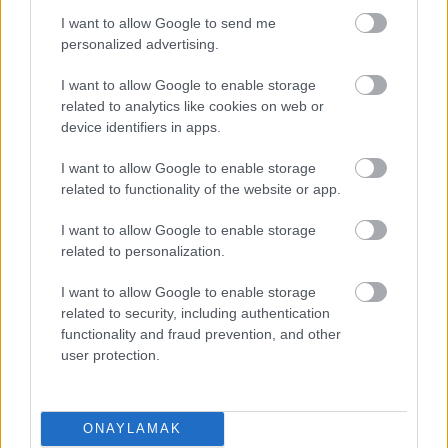
I want to allow Google to send me
personalized advertising.
I want to allow Google to enable storage
related to analytics like cookies on web or
device identifiers in apps.
I want to allow Google to enable storage
related to functionality of the website or app.
I want to allow Google to enable storage
related to personalization.
I want to allow Google to enable storage
related to security, including authentication
functionality and fraud prevention, and other
11 Fark Yaratacak Futbolcular: Eski takımı Fenerbahçe karşısına
user protection.
ayrı motivasyonla çıkacaktır!
11/04/2021 Yazar
Sefa Çayırlı
|
Mame Thiam çok özverili oynamaya devam ediyor. Bir Fenerbahçeli
ONAYLAMAK
olarak takımda kalmasını ve rotasyonda yer almasını mutlaka isterdim bu