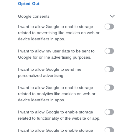
Opted Out
Google consents
Öneri köşesi 21. hafta – Antalyaspor Ruud Boffin’in yerini
sonunda doldurdu!
I want to allow Google to enable storage
related to advertising like cookies on web or
01/26/2023 Yazar
Batuhan Kavuk
|
device identifiers in apps.
Galatasaray maçında kaleye geçen Leite, üçü ceza sahası içinden olmak
üzere 5 kurtarış yaparak yediği 2 gole rağmen 6 puan kazanmayı başardı.
I want to allow my user data to be sent to
Devam oku »
Google for online advertising purposes.
I want to allow Google to send me
personalized advertising.
I want to allow Google to enable storage
related to analytics like cookies on web or
device identifiers in apps.
I want to allow Google to enable storage
related to functionality of the website or app.
I want to allow Google to enable storage