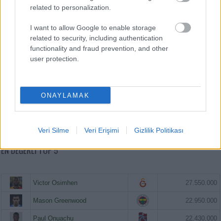
related to personalization.
I want to allow Google to enable storage
related to security, including authentication
functionality and fraud prevention, and other
user protection.
ONAYLAMAK
Veri Silme
Veri Erişimi
Gizlilik Politikası
EN DEĞERLI TOP 5
Victor Osimhen
27.550.000
Mason Greenwood
22.950.000
Paul Onuachu
22.430.000