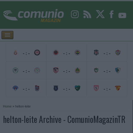
- : -
- : -
- : -
- : -
- : -
- : -
- : -
- : -
- : -
Home
»
helton-leite
helton-leite Archive - ComunioMagazinTR