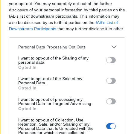
your opt-out. You may separately opt-out of the further
Comunio’ya sor: Alexandru Maxim Beşiktaş’ta süre alır mı?
disclosure of your personal information by third parties on the
02/28/2023 Yazar
Rıdvan Kutlu
|
IAB’s list of downstream participants. This information may
also be disclosed by us to third parties on the
IAB’s List of
Maxim bu konuda Beşiktaş’a için mutlaka ilaç gibi gelecektir. Dele
Alli’den umduğu performansı bulamayan Siyah Beyazlılar, yerini Maxim
Downstream Participants
that may further disclose it to other
ile doldurarak hücumda daha etkili olacaktır.
third parties.
Devam oku »
Please note that this website/app uses one or more Google
Personal Data Processing Opt Outs
services and may gather and store information including but
not limited to your visit or usage behaviour. You may click to
I want to opt-out of the Sharing of my
personal data.
grant or deny consent to Google and its third-party tags to
Opted In
use your data for below specified purposes in below Google
consent section.
I want to opt-out of the Sale of my
Personal Data.
Opted In
I want to opt-out of processing my
Personal Data for Targeted Advertising.
Opted In
I want to opt-out of Collection, Use,
Retention, Sale, and/or Sharing of my
Personal Data that Is Unrelated with the
Purposes for which it was collected.