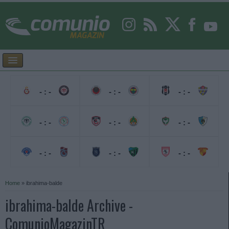
- : -
- : -
- : -
- : -
- : -
- : -
- : -
- : -
- : -
Home
»
ibrahima-balde
ibrahima-balde Archive -
ComunioMagazinTR