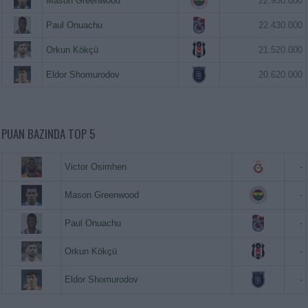
Mason Greenwood
22.950.000
Paul Onuachu
22.430.000
Orkun Kökçü
21.520.000
Eldor Shomurodov
20.620.000
PUAN BAZINDA TOP 5
Victor Osimhen
-
Mason Greenwood
-
Paul Onuachu
-
Orkun Kökçü
-
Eldor Shomurodov
-