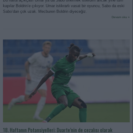
Bu hafta açıkçası Umar ya da Sabo önermek isterdim ancak yine tüm
kapılar Boldrin’e çıkıyor. Umar istikrarlı vasat bir oyuncu, Sabo da eski
Sabo’dan çok uzak. Mecburen Boldrin diyeceğiz.
Devam oku »
18. Haftanın Potansiyelleri: Duarte’nin de cezalısı olarak