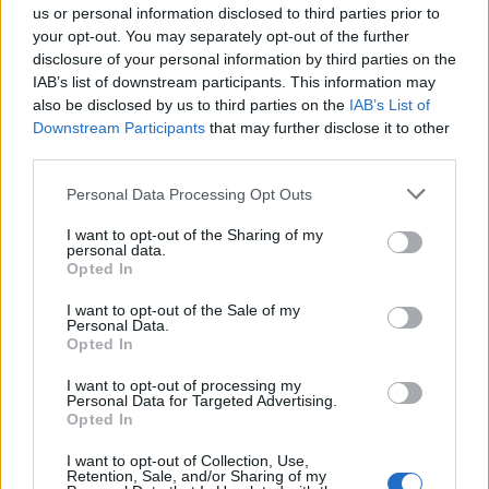
us or personal information disclosed to third parties prior to
your opt-out. You may separately opt-out of the further
Sürpriz Adayları – 4. Hafta: Gerçek bir sürpriz. Ayağının tozu ile
disclosure of your personal information by third parties on the
IAB’s list of downstream participants. This information may
ağaları sallayabilir!
also be disclosed by us to third parties on the
IAB’s List of
09/10/2021 Yazar
Niyazi Mete Gürgan
|
Downstream Participants
that may further disclose it to other
Öyle bir maç bekliyor ki bizi ya 0-0 bitecek ya da 3-3 gibi efsanevi bir gol
third parties.
düellosuna sahne olacak.
Please note that this website/app uses one or more Google
Devam oku »
Personal Data Processing Opt Outs
services and may gather and store information including but
not limited to your visit or usage behaviour. You may click to
I want to opt-out of the Sharing of my
personal data.
grant or deny consent to Google and its third-party tags to
Opted In
use your data for below specified purposes in below Google
consent section.
I want to opt-out of the Sale of my
Personal Data.
Opted In
I want to opt-out of processing my
Personal Data for Targeted Advertising.
Opted In
I want to opt-out of Collection, Use,
Retention, Sale, and/or Sharing of my