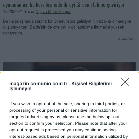
oynamaması bu karşılaşmada ibreyi Giresun lehine çeviriyor.
12/20/2021 Yazar
Niyazi Mete Gürgan
|
Bu karşılaşmada sürpriz bir Giresunspor galibiyetinin uzakta olmadığını
düşünüyorum. Balde’nin de öne çıkıp gol atabilme ihtimalini yüksek
görüyorum.
Devam oku »
magazin.comunio.com.tr -
Kişisel Bilgilerimi
İşlemeyin
If you wish to opt-out of the sale, sharing to third parties, or
processing of your personal or sensitive information for
targeted advertising by us, please use the below opt-out
section to confirm your selection. Please note that after your
opt-out request is processed you may continue seeing
interest-based ads based on personal information utilized by