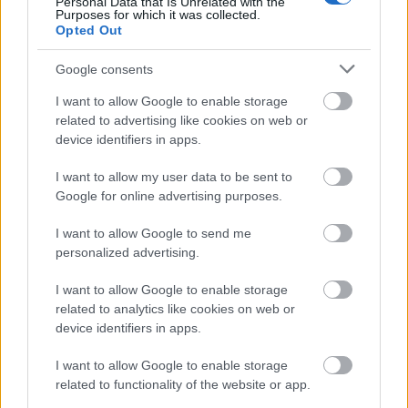
Personal Data that Is Unrelated with the
Purposes for which it was collected.
Opted Out
Google consents
2. Haftanın Sürpriz Adayları! İleri çıkıp gol arayan ve Comunio’da
I want to allow Google to enable storage
aranan futbolcu!
related to advertising like cookies on web or
device identifiers in apps.
08/19/2021 Yazar
Niyazi Mete Gürgan
|
Geçtiğimiz hafta oldukça başarılı bulduğum Norveçli defans oyuncusu
I want to allow my user data to be sent to
ileri çıkıp gol arayan bir yapıya sahip.
Google for online advertising purposes.
Devam oku »
I want to allow Google to send me
personalized advertising.
I want to allow Google to enable storage
related to analytics like cookies on web or
device identifiers in apps.
I want to allow Google to enable storage
related to functionality of the website or app.