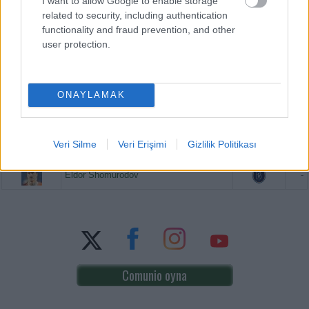
I want to allow Google to enable storage
related to security, including authentication
PUAN BAZINDA TOP 5
functionality and fraud prevention, and other
user protection.
Victor Osimhen
-
Mason Greenwood
-
ONAYLAMAK
Orkun Kökçü
-
Veri Silme
Veri Erişimi
Gizlilik Politikası
Paul Onuachu
-
Eldor Shomurodov
-
Comunio oyna