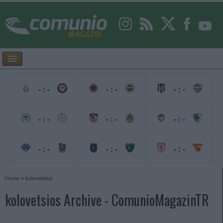
- : -
- : -
- : -
- : -
- : -
- : -
- : -
- : -
- : -
Home
»
kolovetsios
kolovetsios Archive - ComunioMagazinTR