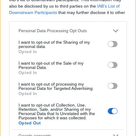
11/19/2021 Yazar
Sefa Nemutlu
|
also be disclosed by us to third parties on the
IAB’s List of
Brezilyalı bu sene skora katkı yapmaya 6 maç önce başladı ve takımı
Downstream Participants
that may further disclose it to other
adına en fazla puan alan orta saha futbolcusu konumunda.
third parties.
Devam oku »
Please note that this website/app uses one or more Google
Personal Data Processing Opt Outs
services and may gather and store information including but
not limited to your visit or usage behaviour. You may click to
I want to opt-out of the Sharing of my
personal data.
grant or deny consent to Google and its third-party tags to
Opted In
use your data for below specified purposes in below Google
consent section.
I want to opt-out of the Sale of my
Personal Data.
Opted In
I want to opt-out of processing my
Personal Data for Targeted Advertising.
Opted In
I want to opt-out of Collection, Use,
Retention, Sale, and/or Sharing of my
Personal Data that Is Unrelated with the
Purposes for which it was collected.
Opted Out
Google consents