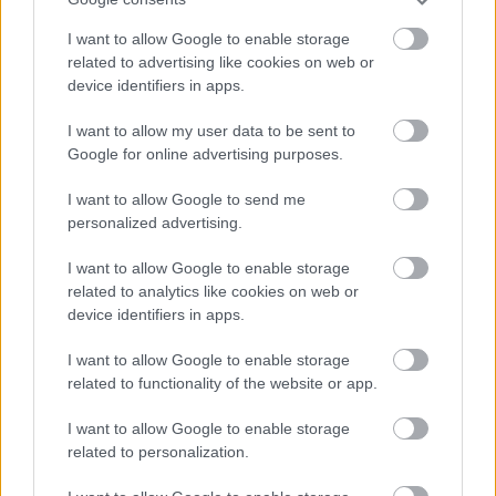
I want to allow Google to enable storage
related to advertising like cookies on web or
device identifiers in apps.
I want to allow my user data to be sent to
Google for online advertising purposes.
I want to allow Google to send me
EN DEĞERLI TOP 5
personalized advertising.
I want to allow Google to enable storage
Victor Osimhen
26.940.000
related to analytics like cookies on web or
device identifiers in apps.
Mason Greenwood
22.710.000
I want to allow Google to enable storage
Orkun Kökçü
21.120.000
related to functionality of the website or app.
Paul Onuachu
20.630.000
I want to allow Google to enable storage
Eldor Shomurodov
20.620.000
related to personalization.