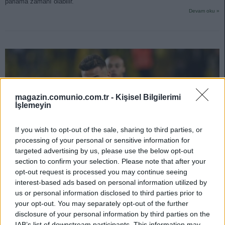
parlama zamanı olabilir.
Devam oku »
magazin.comunio.com.tr -
Kişisel Bilgilerimi
İşlemeyin
If you wish to opt-out of the sale, sharing to third parties, or
processing of your personal or sensitive information for
targeted advertising by us, please use the below opt-out
section to confirm your selection. Please note that after your
opt-out request is processed you may continue seeing
interest-based ads based on personal information utilized by
us or personal information disclosed to third parties prior to
Karar zamanı! 73 dakikada bir skora katkı sağlıyor, her iki
your opt-out. You may separately opt-out of the further
futbolcuyu da öneririz.
disclosure of your personal information by third parties on the
IAB’s list of downstream participants. This information may