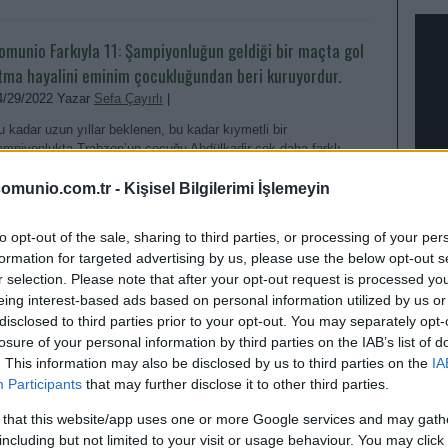
omunio Farkıyla 11: Şampiyonluğun geldiği bir maçta gol
tma hayalini eminim çocukluğundan beri kuruyordur.
4/29/2022 Yazar
Sefa Çayırlı
|
u kadar uzun yıllar beklenen, bu kadar kıymetli bir
ampiyonlukta Trabzon’un çocuğu Abdülkadir çok daha farklı
uygular içerisindedir diye düşünüyorum.
omunio.com.tr -
Kişisel Bilgilerimi İşlemeyin
Devam oku »
to opt-out of the sale, sharing to third parties, or processing of your per
formation for targeted advertising by us, please use the below opt-out s
ıradışı adaylar – 4. Hafta: iyileşti ve döndü hatta milli
r selection. Please note that after your opt-out request is processed y
açta forma giyerek golünü attı!
eing interest-based ads based on personal information utilized by us or
9/10/2021 Yazar
Sefa Çayırlı
|
disclosed to third parties prior to your opt-out. You may separately opt-
losure of your personal information by third parties on the IAB’s list of
eni hocanın sistemini öngöremesek de, oynama ihtimalini ve
. This information may also be disclosed by us to third parties on the
IA
atta gol bulma ihtimalini yüksek görüyorum.
EN D
Participants
that may further disclose it to other third parties.
Devam oku »
 that this website/app uses one or more Google services and may gath
including but not limited to your visit or usage behaviour. You may click 