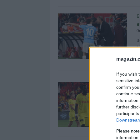
C
a
0
B
ş
d
magazin.c
If you wish 
sensitive in
S
confirm you
m
continue se
0
information 
further disc
Y
participants
h
Downstream 
Please note
information 