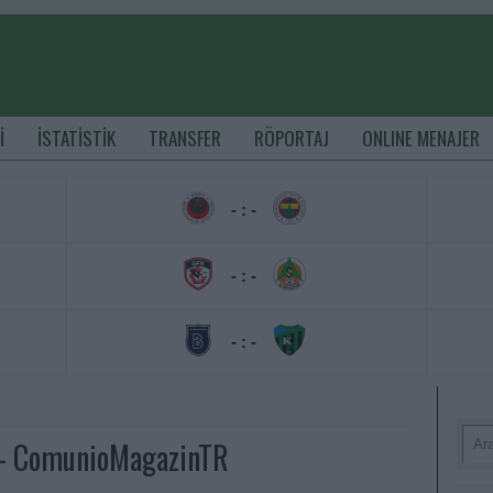
İ
İSTATİSTİK
TRANSFER
RÖPORTAJ
ONLINE MENAJER
- : -
- : -
- : -
 - ComunioMagazinTR