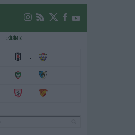
EKİBİMİZ
- : -
- : -
- : -