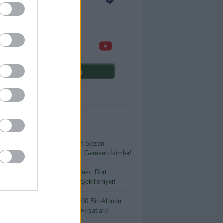
Comunio oyna
ENİ YAZILAR
yon € Altında Büyük Fırsatlar: Sezon
madan Kadronuza Katmanız Gereken İsimler!
Sezon Öncesi Transfer Dosyası: Dört
lerden Anadolu’ya Kadrolar Şekilleniyor!
 Bütçeyle Büyük Kazanç: 400 Bin Altında
ılmaması Gereken Transfer Fırsatları!