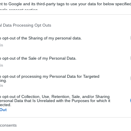
 to Google and its third-party tags to use your data for below specifi
evkilerinin en iyileri! Kaleci + Defans – TOP 10!
ogle consent section.
9/09/2021 Yazar
Hamdi Ölmezoğlu
|
l Data Processing Opt Outs
lk 3 haftada güçlü defans performansıyla dikkat çekerken
lerleyen haftalarda da ''clean sheet'' almaya en önemli adaylardan.
Devam oku »
o opt-out of the Sharing of my personal data.
In
o opt-out of the Sale of my Personal Data.
In
PUAN
enerbahçe: Comunio’da hangi futbolcular tercih edilmeli,
to opt-out of processing my Personal Data for Targeted
lası rotasyonda neler olabilir?
ing.
2/24/2021 Yazar
Semih Gündüz
|
In
arı lacivertli takımda işler iyi gitmiyor. Comunio menajerleri hangi
o opt-out of Collection, Use, Retention, Sale, and/or Sharing
simlere odaklanabilir, hangi isimlerden vazgeçme kararı
ersonal Data that Is Unrelated with the Purposes for which it
lected.
abilirler?
Out
Devam oku »
consents