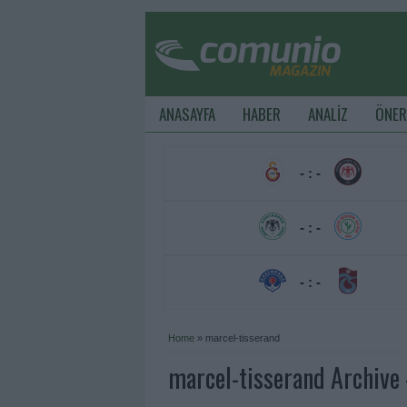
ANASAYFA
HABER
ANALİZ
ÖNER
- : -
- : -
- : -
Home
»
marcel-tisserand
marcel-tisserand Archive