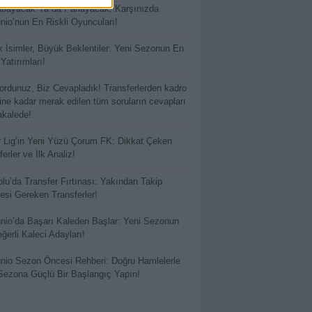
tlayacak Ya da Parlayacak: Karşınızda
io’nun En Riskli Oyuncuları!
 İsimler, Büyük Beklentiler: Yeni Sezonun En
 Yatırımları!
ordunuz, Biz Cevapladık! Transferlerden kadro
hine kadar merak edilen tüm soruların cevapları
kalede!
 Lig’in Yeni Yüzü Çorum FK: Dikkat Çeken
erler ve İlk Analiz!
lu’da Transfer Fırtınası: Yakından Takip
esi Gereken Transferler!
io’da Başarı Kaleden Başlar: Yeni Sezonun
ğerli Kaleci Adayları!
io Sezon Öncesi Rehberi: Doğru Hamlelerle
Sezona Güçlü Bir Başlangıç Yapın!