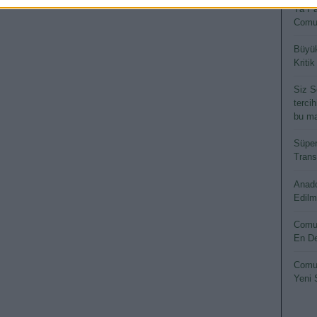
Ya Pa
Comun
Büyük
Kritik
Siz S
terci
bu ma
Süper
Transf
Anado
Edilm
Comun
En De
Comun
Yeni 