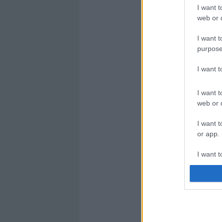
I want t
web or d
I want t
purpose
I want 
I want t
web or d
I want t
or app.
I want t
I want t
authenti