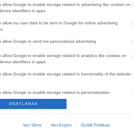
o allow Google to enable storage related to advertising like cookies on
evice identifiers in apps.
o allow my user data to be sent to Google for online advertising
s.
to allow Google to send me personalized advertising.
o allow Google to enable storage related to analytics like cookies on
evice identifiers in apps.
EN Y
o allow Google to enable storage related to functionality of the website
1 Mil
Başla
o allow Google to enable storage related to personalization.
Yeni 
ONAYLAMAK
o allow Google to enable storage related to security, including
Büyük
cation functionality and fraud prevention, and other user protection.
Düşük
Veri Silme
Veri Erişimi
Gizlilik Politikası
Kaçır