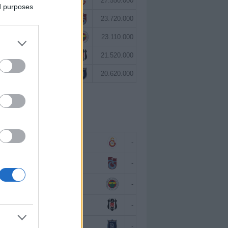
Victor Osimhen
27.550.000
ed purposes
Paul Onuachu
23.720.000
Mason Greenwood
23.110.000
Orkun Kökçü
21.520.000
Eldor Shomurodov
20.620.000
 BAZINDA TOP 5
Victor Osimhen
-
Paul Onuachu
-
Mason Greenwood
-
Orkun Kökçü
-
Eldor Shomurodov
-