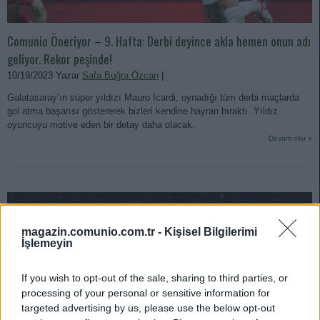
Comunio Öneriyor – 9. Hafta: Derbi deyince akla hemen onun adı
geliyor. Rekor peşinde!
10/19/2023 Yazar
Safa Buğra Özcan
|
Galatasaray’ın süper yıldızı Mauro Icardi, oynadığı tüm derbi maçlarda
gol atma başarısı göstererek bizleri kendine hayran bıraktı. Yıldız
oyuncuyu motive eden bir detay daha olacak.
Devam oku »
magazin.comunio.com.tr -
Kişisel Bilgilerimi
İşlemeyin
If you wish to opt-out of the sale, sharing to third parties, or
processing of your personal or sensitive information for
targeted advertising by us, please use the below opt-out