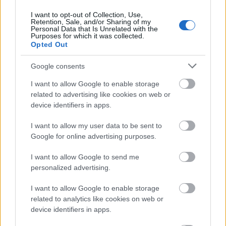
I want to opt-out of Collection, Use,
Retention, Sale, and/or Sharing of my
Personal Data that Is Unrelated with the
Purposes for which it was collected.
Opted Out
Google consents
I want to allow Google to enable storage
related to advertising like cookies on web or
Karar zamanı! Forvette kimin oynayacağı tam bir muamma.
device identifiers in apps.
11/25/2021 Yazar
Sefa Nemutlu
|
Avrupa maçındaki sonuç ne olursa olsun, ligde iki maçtır kazanamayan
I want to allow my user data to be sent to
Galatasaray'ın bu maçı kazanmak isteyecektir.
Google for online advertising purposes.
Devam oku »
I want to allow Google to send me
personalized advertising.
I want to allow Google to enable storage
related to analytics like cookies on web or
device identifiers in apps.