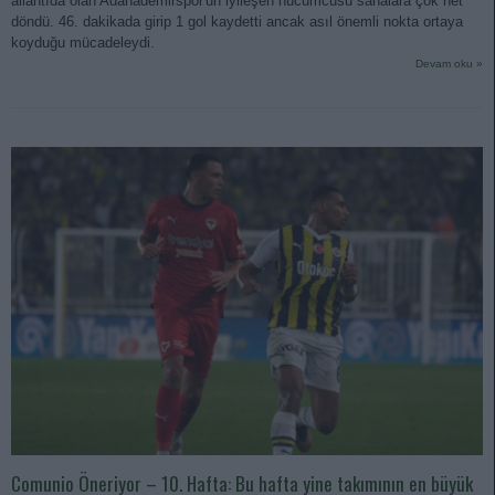
allantıda olan Adanademirspor'un iyileşen hücumcusu sahalara çok net
döndü. 46. dakikada girip 1 gol kaydetti ancak asıl önemli nokta ortaya
koyduğu mücadeleydi.
Devam oku »
Comunio Öneriyor – 10. Hafta: Bu hafta yine takımının en büyük