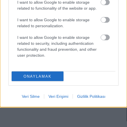
I want to allow Google to enable storage
related to functionality of the website or app.
I want to allow Google to enable storage
related to personalization.
I want to allow Google to enable storage
related to security, including authentication
functionality and fraud prevention, and other
user protection.
Sıradışı adaylar – 4. Hafta: iyileşti ve döndü hatta milli maçta
forma giyerek golünü attı!
09/10/2021 Yazar
Sefa Çayırlı
|
ONAYLAMAK
Yeni hocanın sistemini öngöremesek de, oynama ihtimalini ve hatta gol
bulma ihtimalini yüksek görüyorum.
Devam oku »
Veri Silme
Veri Erişimi
Gizlilik Politikası