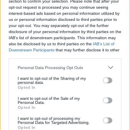
section to confirm your selection. Please note that after your
opt-out request is processed you may continue seeing
interest-based ads based on personal information utilized by
us or personal information disclosed to third parties prior to
your opt-out. You may separately opt-out of the further
disclosure of your personal information by third parties on the
Comunio’ya sor! Pedrinho, Emre Akbaba, Utku Yuvakuran ve daha
IAB’s list of downstream participants. This information may
fazlası… Siz sordunuz biz cevapladık.
also be disclosed by us to third parties on the
IAB’s List of
Downstream Participants
that may further disclose it to other
06/25/2022 Yazar
Rıdvan Kutlu
|
third parties.
Fiziksel kalitesi ise nispeten düşük bir oyuncu, bazı maçlarda enerjisinin
60-65'ten sonra bittiğini görüyorduk sahada, bunu da eksi yönü olarak
Please note that this website/app uses one or more Google
Personal Data Processing Opt Outs
söyleyebiliriz.
services and may gather and store information including but
Devam oku »
not limited to your visit or usage behaviour. You may click to
I want to opt-out of the Sharing of my
personal data.
grant or deny consent to Google and its third-party tags to
Opted In
use your data for below specified purposes in below Google
consent section.
I want to opt-out of the Sale of my
Personal Data.
Opted In
I want to opt-out of processing my
Personal Data for Targeted Advertising.
Opted In