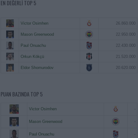
EN DEĞERLI TOP 5
Victor Osimhen
26.860.000
Mason Greenwood
22.950.000
Paul Onuachu
22.430.000
Orkun Kökçü
21.520.000
Eldor Shomurodov
20.620.000
PUAN BAZINDA TOP 5
Victor Osimhen
-
Mason Greenwood
-
Paul Onuachu
-