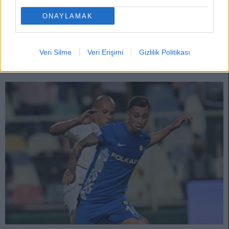
Emre Akbaba eski günlerine dönüş yaptı. Galatasaray'da istenmeyen
ONAYLAMAK
adam olarak gönderilen Akbaba, kendine bir kez daha güvenen
Alanyaspor camiasını hayal kırıklığına uğratmadı.
Devam oku »
Veri Silme
Veri Erişimi
Gizlilik Politikası