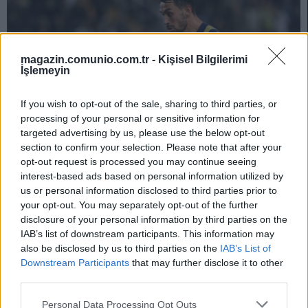
magazin.comunio.com.tr -
Kişisel Bilgilerimi
İşlemeyin
If you wish to opt-out of the sale, sharing to third parties, or
processing of your personal or sensitive information for
targeted advertising by us, please use the below opt-out
section to confirm your selection. Please note that after your
opt-out request is processed you may continue seeing
interest-based ads based on personal information utilized by
Öneri köşesi 31. hafta – Kaleci Jensen cezalı, peki Kahveci’nin
us or personal information disclosed to third parties prior to
your opt-out. You may separately opt-out of the further
füzeleri?
disclosure of your personal information by third parties on the
04/21/2023 Yazar
Halil İbrahim Köstek
|
IAB’s list of downstream participants. This information may
Rakip kaleci Jensen’in cezalı olması da artı bir avantaj. İrfan Can füzeleri
also be disclosed by us to third parties on the
IAB’s List of
ile İstanbulspor ağlarını sarsabilir, o nedenle bu maç özelinde ben İrfan
Downstream Participants
that may further disclose it to other
Can Kahveci’yi öneriyorum.
third parties.
Devam oku »
Please note that this website/app uses one or more Google
Personal Data Processing Opt Outs