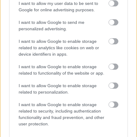
I want to allow my user data to be sent to
Devam oku »
Google for online advertising purposes.
I want to allow Google to send me
personalized advertising.
I want to allow Google to enable storage
related to analytics like cookies on web or
device identifiers in apps.
I want to allow Google to enable storage
related to functionality of the website or app.
I want to allow Google to enable storage
related to personalization.
I want to allow Google to enable storage
related to security, including authentication
functionality and fraud prevention, and other
Ocak ayının en iyileri: TOP 5! Müthiş bir ivme yakalayan Alanya
user protection.
ekibi bunu Emre Akbaba’ya borçlu.
01/31/2022 Yazar
Hasan Memiş
|