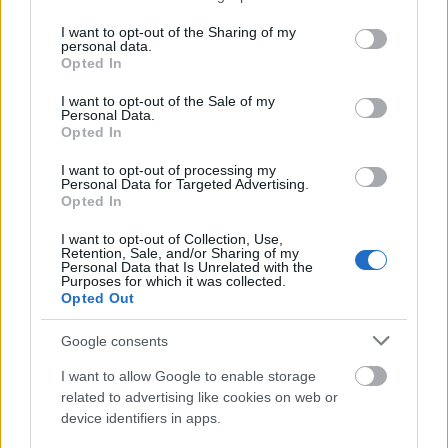
services and may gather and store information including but
not limited to your visit or usage behaviour. You may click to
I want to opt-out of the Sharing of my
personal data.
grant or deny consent to Google and its third-party tags to
Opted In
use your data for below specified purposes in below Google
consent section.
I want to opt-out of the Sale of my
Personal Data.
Opted In
I want to opt-out of processing my
Personal Data for Targeted Advertising.
Opted In
I want to opt-out of Collection, Use,
Retention, Sale, and/or Sharing of my
Personal Data that Is Unrelated with the
Purposes for which it was collected.
Opted Out
Google consents
Form Grafiği: İkinci devrenin mevkisel olarak en başarılı
futbolcuları!
I want to allow Google to enable storage
02/22/2022 Yazar
Hasan Memiş
|
related to advertising like cookies on web or
device identifiers in apps.
Mevkisel olarak en başarılı performansı gösteren 4’lü kadroyu sizler için
derledik. Fantastik dörtlü: Muric, Papy, Emre ve Ndiaye.