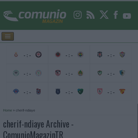
- : -
- : -
- : -
- : -
- : -
- : -
- : -
- : -
- : -
Home
»
cherif-ndiaye
cherif-ndiaye Archive -
ComunioMagazinTR