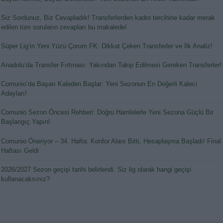
Siz Sordunuz, Biz Cevapladık! Transferlerden kadro tercihine kadar merak
edilen tüm soruların cevapları bu makalede!
Süper Lig’in Yeni Yüzü Çorum FK: Dikkat Çeken Transferler ve İlk Analiz!
Anadolu’da Transfer Fırtınası: Yakından Takip Edilmesi Gereken Transferler!
Comunio’da Başarı Kaleden Başlar: Yeni Sezonun En Değerli Kaleci
Adayları!
Comunio Sezon Öncesi Rehberi: Doğru Hamlelerle Yeni Sezona Güçlü Bir
Başlangıç Yapın!
Comunio Öneriyor – 34. Hafta: Konfor Alanı Bitti, Hesaplaşma Başladı! Final
Haftası Geldi
2026/2027 Sezon geçişi tarihi belirlendi. Siz lig olarak hangi geçişi
kullanacaksınız?